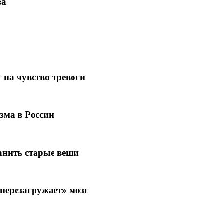
ва
 на чувство тревоги
зма в России
анить старые вещи
«перезагружает» мозг