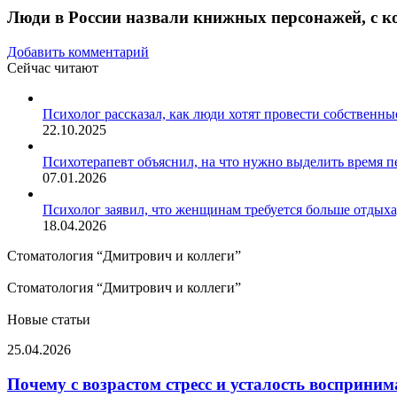
Люди в России назвали книжных персонажей, с 
Добавить комментарий
Сейчас читают
Закрыть
Психолог рассказал, как люди хотят провести собственн
22.10.2025
Психотерапевт объяснил, на что нужно выделить время 
07.01.2026
Психолог заявил, что женщинам требуется больше отдых
18.04.2026
Стоматология “Дмитрович и коллеги”
Стоматология “Дмитрович и коллеги”
Новые статьи
Почему
25.04.2026
с
возрастом
Почему с возрастом стресс и усталость восприни
стресс