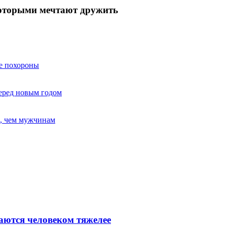
которыми мечтают дружить
ые похороны
перед новым годом
а, чем мужчинам
маются человеком тяжелее