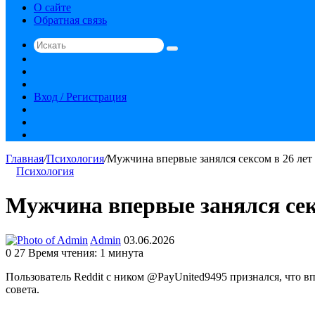
О сайте
Обратная связь
Искать
Switch
skin
Sidebar
Случайная
статья
Вход / Регистрация
RSS
vk.com
YouTube
Главная
/
Психология
/
Мужчина впервые занялся сексом в 26 лет 
Психология
Мужчина впервые занялся секс
Send
Admin
03.06.2026
an
0
27
Время чтения: 1 минута
email
Пользователь Reddit с ником @PayUnited9495 признался, что вп
совета.