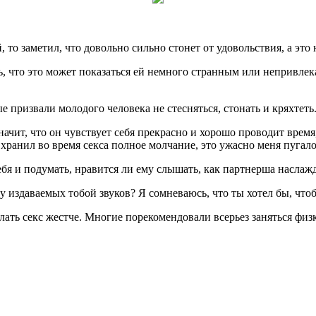
, то заметил, что довольно сильно стонет от удовольствия, а эт
ь, что это может показаться ей немного странным или непривле
 призвали молодого человека не стесняться, стонать и кряхтеть
значит, что он чувствует себя прекрасно и хорошо проводит врем
 хранил во время секса полное молчание, это ужасно меня пугало
я и подумать, нравится ли ему слышать, как партнерша наслажд
у издаваемых тобой звуков? Я сомневаюсь, что ты хотел бы, чтоб
ать секс жестче. Многие порекомендовали всерьез заняться физк