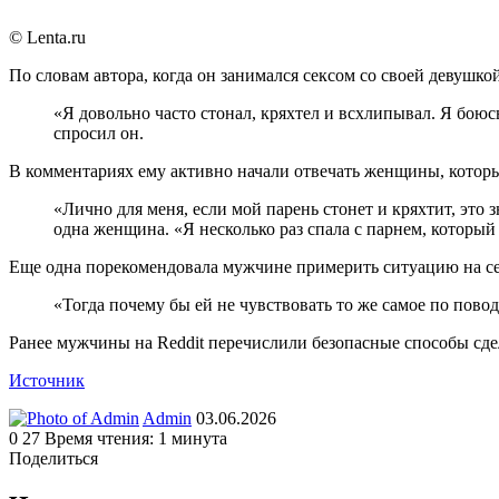
© Lenta.ru
По словам автора, когда он занимался сексом со своей девушкой
«Я довольно часто стонал, кряхтел и всхлипывал. Я боюс
спросил он.
В комментариях ему активно начали отвечать женщины, которые
«Лично для меня, если мой парень стонет и кряхтит, это 
одна женщина. «Я несколько раз спала с парнем, который
Еще одна порекомендовала мужчине примерить ситуацию на себ
«Тогда почему бы ей не чувствовать то же самое по повод
Ранее мужчины на Reddit перечислили безопасные способы сдел
Источник
Send
Admin
03.06.2026
an
0
27
Время чтения: 1 минута
email
Поделиться
Facebook
Twitter
LinkedIn
Tumblr
Reddit
Вконтакте
Одноклассники
Skype
WhatsApp
Telegram
Viber
Line
Поделиться
Печатать
через