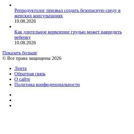
Репродуктолог призвал создать безопасную среду в
женских консультациях
10.08.2026
Как длительное кормление грудью может навредить
ребенку
10.08.2026
Показать больше
© Все права защищены 2026
Лента
Обратная связь
О сайте
Политика конфиденциальности
YouTube
vk.com
RSS
Facebook
Twitter
WhatsApp
Telegram
Кнопка
«Наверх»