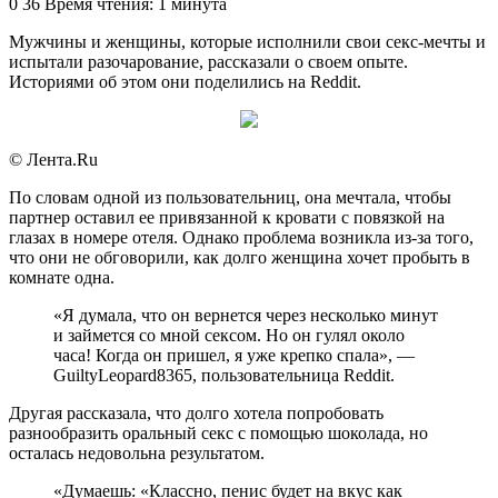
an
0
36
Время чтения: 1 минута
email
Мужчины и женщины, которые исполнили свои секс-мечты и
испытали разочарование, рассказали о своем опыте.
Историями об этом они поделились на Reddit.
© Лента.Ru
По словам одной из пользовательниц, она мечтала, чтобы
партнер оставил ее привязанной к кровати с повязкой на
глазах в номере отеля. Однако проблема возникла из-за того,
что они не обговорили, как долго женщина хочет пробыть в
комнате одна.
«Я думала, что он вернется через несколько минут
и займется со мной сексом. Но он гулял около
часа! Когда он пришел, я уже крепко спала», —
GuiltyLeopard8365, пользовательница Reddit.
Другая рассказала, что долго хотела попробовать
разнообразить оральный секс с помощью шоколада, но
осталась недовольна результатом.
«Думаешь: «Классно, пенис будет на вкус как