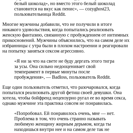
белый шоколад», но вместо этого белый шоколад
становится на вкус как пенис», — cozyghost23,
пользовательница Reddit.
Многие мужчины добавили, что не получили в итоге
никакого удовольствия, когда попытались реализовать
женскую фантазию, связанную с пробуждением от интимных
прикосновений. Мужчины объяснились, что на самом деле их
избранницы с утра были в плохом настроении и реагировали
на попытку заняться сексом агрессивно.
«Я ни за что на свете не буду дергать этого тигра
за усы. Она сильно недооценивает свой
темперамент в первые минуты после
пробуждения», — Badloss, пользователь Reddit.
Еще один пользователь отметил, что разочаровался, когда
попытался реализовать другой фетиш своей девушки. Она
хотела, чтобы бойфренд нецензурно ругал ее во время секса,
однако мужчине эта практика совсем не понравилась.
«Попробовал. Ей понравилось очень, мне — нет.
Проблема в том, что очень странно называть
любимую женщину жирным дерьмом, когда ты
находишься внутри нее и на самом деле так не