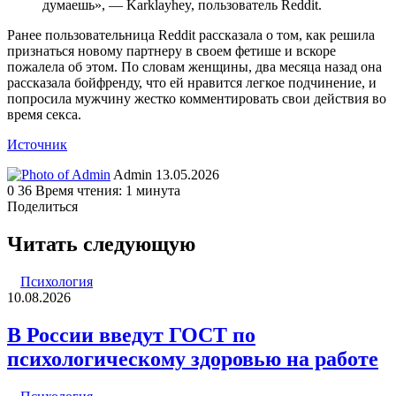
думаешь», — Karklayhey, пользователь Reddit.
Ранее пользовательница Reddit рассказала о том, как решила
признаться новому партнеру в своем фетише и вскоре
пожалела об этом. По словам женщины, два месяца назад она
рассказала бойфренду, что ей нравится легкое подчинение, и
попросила мужчину жестко комментировать свои действия во
время секса.
Источник
Send
Admin
13.05.2026
an
0
36
Время чтения: 1 минута
email
Поделиться
Facebook
Twitter
LinkedIn
Tumblr
Reddit
Вконтакте
Одноклассники
Skype
WhatsApp
Telegram
Viber
Line
Поделиться
Печатать
через
Читать следующую
электронную
почту
Психология
10.08.2026
В России введут ГОСТ по
психологическому здоровью на работе