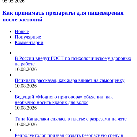
Как
05.05.2026
можно
усугубить
принимать
предотвратить
проблему.
препараты
Как принимать препараты для пищеварения
для
после застолий
пищеварения
после
Новые
застолий
Популярные
Комментарии
В России введут ГОСТ по психологическому здоровью
на работе
10.08.2026
Психиатр рассказал, как жара влияет на самооценку
10.08.2026
Ведущий «Модного приговора» объяснил, как
необычно носить крабик для волос
10.08.2026
Тина Канделаки снялась в платье с разрезами на яхте
10.08.2026
Репродуктолог призвал создать безопасную среду в