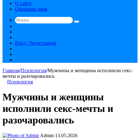
О сайте
Обратная связь
Искать
Switch
skin
Sidebar
Случайная
статья
Вход / Регистрация
RSS
vk.com
YouTube
Главная
/
Психология
/
Мужчины и женщины исполнили секс-
мечты и разочаровались
Психология
Мужчины и женщины
исполнили секс-мечты и
разочаровались
Send
Admin
13.05.2026