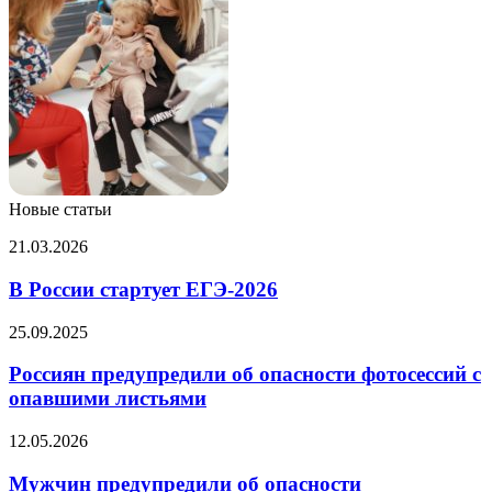
Новые статьи
В
21.03.2026
России
стартует
В России стартует ЕГЭ-2026
ЕГЭ-2026
Россиян
25.09.2025
предупредили
об
Россиян предупредили об опасности фотосессий с
опасности
опавшими листьями
фотосессий
с
Мужчин
12.05.2026
опавшими
предупредили
листьями
об
Мужчин предупредили об опасности