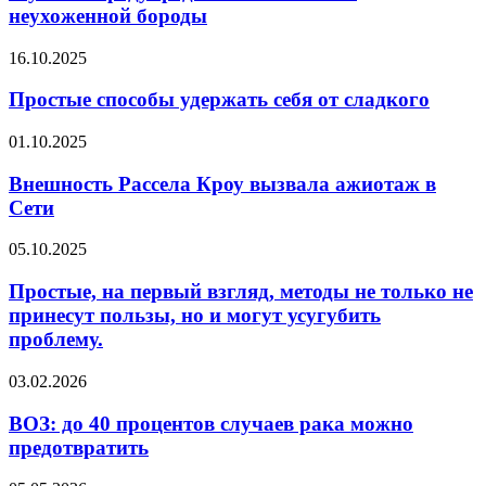
опасности
неухоженной бороды
неухоженной
бороды
Простые
16.10.2025
способы
удержать
Простые способы удержать себя от сладкого
себя
от
Внешность
01.10.2025
сладкого
Рассела
Кроу
Внешность Рассела Кроу вызвала ажиотаж в
вызвала
Сети
ажиотаж
в
Простые,
05.10.2025
Сети
на
первый
Простые, на первый взгляд, методы не только не
взгляд,
принесут пользы, но и могут усугубить
методы
проблему.
не
только
ВОЗ:
03.02.2026
не
до
принесут
40
ВОЗ: до 40 процентов случаев рака можно
пользы,
процентов
но
предотвратить
случаев
и
рака
могут