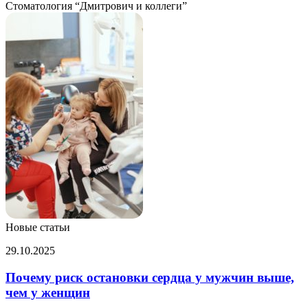
Стоматология “Дмитрович и коллеги”
Новые статьи
Почему
29.10.2025
риск
остановки
Почему риск остановки сердца у мужчин выше,
сердца
чем у женщин
у