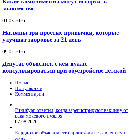
могут
Какие комплименты могут испортить
испортить
знакомство
знакомство
Названы
01.03.2026
три
простые
Названы три простые привычки, которые
привычки,
улучшат здоровье за 21 день
которые
улучшат
Депутат
09.02.2026
здоровье
объяснил,
за
с
Депутат объяснил, с кем нужно
21
кем
консультироваться при обустройстве детской
день
нужно
консультироваться
Новые
при
Популярные
обустройстве
Комментарии
детской
Гинцбург ответил, когда зарегистрируют вакцину от
рака мочевого пузыря
07.08.2026
Кардиолог объяснил, что происходит с давлением в
жару