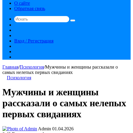
О сайте
Обратная связь
Искать
Switch
skin
Sidebar
Случайная
статья
Вход / Регистрация
RSS
vk.com
YouTube
Главная
/
Психология
/
Мужчины и женщины рассказали о
самых нелепых первых свиданиях
Психология
Мужчины и женщины
рассказали о самых нелепых
первых свиданиях
Send
Admin
01.04.2026