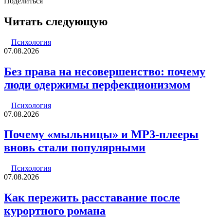
email
Поделиться
Facebook
Twitter
LinkedIn
Tumblr
Reddit
Вконтакте
Одноклассники
Skype
WhatsApp
Telegram
Viber
Line
Поделиться
Печатать
через
Читать следующую
электронную
почту
Психология
07.08.2026
Без права на несовершенство: почему
люди одержимы перфекционизмом
Психология
07.08.2026
Почему «мыльницы» и MP3-плееры
вновь стали популярными
Психология
07.08.2026
Как пережить расставание после
курортного романа