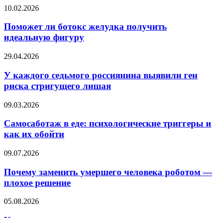
мужчин
Поможет
10.02.2026
выше,
ли
чем
ботокс
Поможет ли ботокс желудка получить
у
желудка
идеальную фигуру
женщин
получить
идеальную
У
29.04.2026
фигуру
каждого
седьмого
У каждого седьмого россиянина выявили ген
россиянина
риска стригущего лишая
выявили
ген
Самосаботаж
09.03.2026
риска
в
стригущего
еде:
Самосаботаж в еде: психологические триггеры и
лишая
психологические
как их обойти
триггеры
и
Почему
09.07.2026
как
заменить
их
умершего
Почему заменить умершего человека роботом —
обойти
человека
плохое решение
роботом
—
Какие
05.08.2026
плохое
комплименты
решение