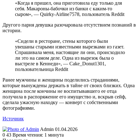
«Когда я пришел, она приготовила еду только для
себя. Макароны-бабочки из банки с каким-то
сыром», — Quirky-Airline7578, пользователь Reddit
Другого парня девушка разочаровала отсутствием познаний в
истории.
«Сидели в ресторане, стены которого были
увешаны старыми известными вырезками из газет.
Спрашивала меня, настоящие ли они, происходило
ли это на самом деле. Одна из вырезок была о
выстреле в Кеннеди», — Cake_Donut1301,
пользовательница Reddit
Ранее мужчины и женщины поделились страданиями,
которые вынуждены держать в тайне от своих близких. Одна
женщина после кончины не воспитывавшего ее отца
получила в распоряжение его имущество и, вскрыв сейф,
сделала ужасную находку — конверт с собственными
фотографиями.
Источник
Send
Admin
01.04.2026
an
0
43
Время чтения: 1 минута