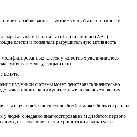
е причины заболевания — аутоиммунной атаки на клетки
ни вырабатывали белок альфа-1-антитрипсин (AAT),
ющие клетки и подавляла разрушительную активность
ния модифицированных клеток у животных увеличивалось
джелудочную железу, сокращалось.
е вспять.
енения иммунной системы могут действовать значительно
одолжают влиять на иммунитет даже после исчезновения
железы еще остается жизнеспособной и может быть сохранена.
к у людей с недавно диагностированным диабетом первого
ваниях, включая волчанку и хронический панкреатит.