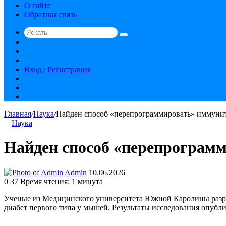
О сайте
Обратная связь
Искать
Switch
skin
Sidebar
Случайная
статья
Вход / Регистрация
RSS
vk.com
YouTube
Главная
/
Наука
/
Найден способ «перепрограммировать» иммунит
Наука
Найден способ «перепрограмм
Send
Admin
10.06.2026
an
0
37
Время чтения: 1 минута
email
Ученые из Медицинского университета Южной Каролины разра
диабет первого типа у мышей. Результаты исследования опублик