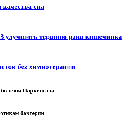
 качества сна
D3 улучшить терапию рака кишечника
леток без химиотерапии
 болезни Паркинсона
иотикам бактерии