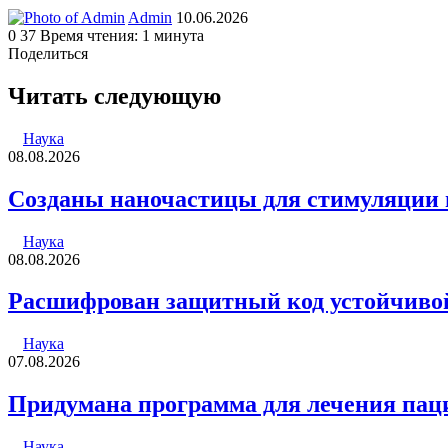
Send
Admin
10.06.2026
an
0
37
Время чтения: 1 минута
email
Поделиться
Facebook
Twitter
LinkedIn
Tumblr
Reddit
Вконтакте
Одноклассники
Skype
WhatsApp
Telegram
Viber
Line
Поделиться
Печатать
через
Читать следующую
электронную
почту
Наука
08.08.2026
Созданы наночастицы для стимуляции 
Наука
08.08.2026
Расшифрован защитный код устойчивой
Наука
07.08.2026
Придумана программа для лечения пац
Наука