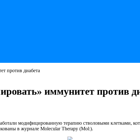
ет против диабета
ировать» иммунитет против д
ботали модифицированную терапию стволовыми клетками, кото
ованы в журнале Molecular Therapy (Mol:).