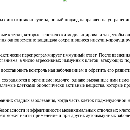
ных инъекциях инсулина, новый подход направлен на устранени
вые клетки, которые генетически модифицировали так, чтобы о
пия одновременно защищала сохранившиеся инсулин-продуциру
 а фактически перепрограммирует иммунный ответ. После введе
рганизма, а число агрессивных иммунных клеток, атакующих по
восстановить контроль над заболеванием и обратить его развити
и сохраняются в организме недолго, однако вызванные ими изм
еляемые клетками биологически активные вещества, которые пр
анних стадиях заболевания, когда часть клеток поджелудочной 
безопасности и эффективности мезенхимальных стволовых клето
щем может найти применение и при других аутоиммунных заболе