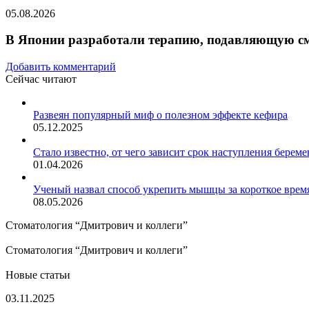
05.08.2026
В Японии разработали терапию, подавляющую см
Добавить комментарий
Сейчас читают
Закрыть
Развеян популярный миф о полезном эффекте кефира
05.12.2025
Стало известно, от чего зависит срок наступления берем
01.04.2026
Ученый назвал способ укрепить мышцы за короткое врем
08.05.2026
Стоматология “Дмитрович и коллеги”
Стоматология “Дмитрович и коллеги”
Новые статьи
В
03.11.2025