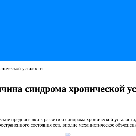
онической усталости
чина синдрома хронической у
кие предпосылки к развитию синдрома хронической усталости, 
спространенного состояния есть вполне механистическое объяснен