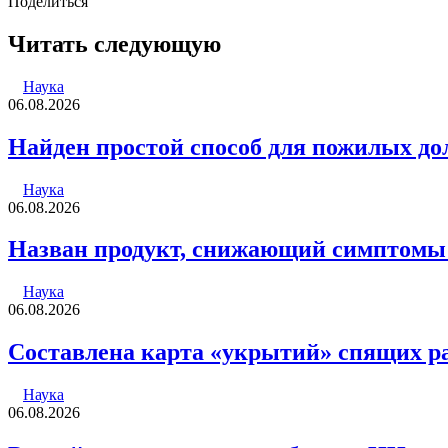
email
Поделиться
Facebook
Twitter
LinkedIn
Tumblr
Reddit
Вконтакте
Одноклассники
Skype
WhatsApp
Telegram
Viber
Line
Поделиться
Печатать
через
Читать следующую
электронную
почту
Наука
06.08.2026
Найден простой способ для пожилых д
Наука
06.08.2026
Назван продукт, снижающий симптомы
Наука
06.08.2026
Составлена карта «укрытий» спящих р
Наука
06.08.2026