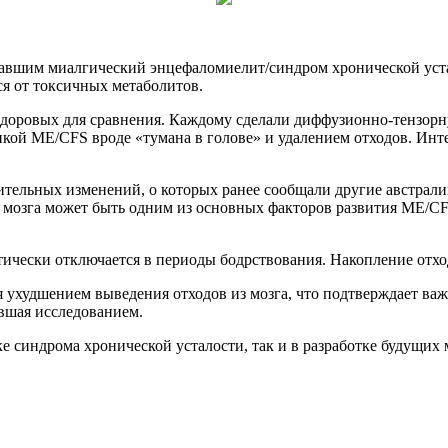
язавшим миалгический энцефаломиелит/синдром хронической уст
ся от токсичных метаболитов.
здоровых для сравнения. Каждому сделали диффузионно-тензорн
ой ME/CFS вроде «тумана в голове» и удалением отходов. Интер
ительных изменений, о которых ранее сообщали другие австрали
и“ мозга может быть одним из основных факторов развития ME/
ктически отключается в периоды бодрствования. Накопление отх
 ухудшением выведения отходов из мозга, что подтверждает ва
вшая исследованием.
е синдрома хронической усталости, так и в разработке будущих 