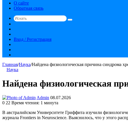
О сайте
Обратная связь
Искать
Switch
skin
Sidebar
Случайная
статья
Вход / Регистрация
RSS
vk.com
YouTube
Главная
/
Наука
/
Найдена физиологическая причина синдрома хр
Наука
Найдена физиологическая при
Send
Admin
08.07.2026
an
0
22
Время чтения: 1 минута
email
В австралийском Университете Гриффита изучили физиологичес
журнала Frontiers in Neuroscience. Выяснилось, что у этого ра