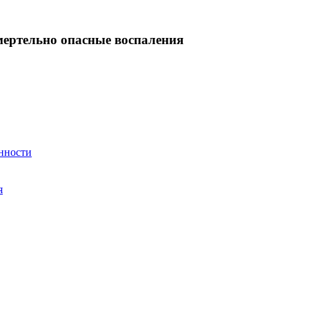
ертельно опасные воспаления
енности
я