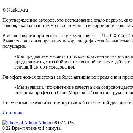
© Naukatv.ru
По утверждению авторов, это исследование стало первым, св
говоря, «канализации» мозга, с помощью которой он избавляет
В исследовании приняло участие 58 человек — 31 с СХУ и 27 
Выявлена четкая корреляция между специфической симптоматик
полушарие.
«Мы предлагаем механистическое объяснение тех воспал
предположить, что сбой в естественной системе „уборк
ведущий автор исследования.
Глимфатическая система наиболее активна во время сна и пра
«Мы выявили, что снижение качества сна сопровождается
пояснила профессор Соня Маршалл-Градисник, руководи
Полученные результаты помогут как в более точной диагностик
Источник
Send
Admin
08.07.2026
an
0
22
Время чтения: 1 минута