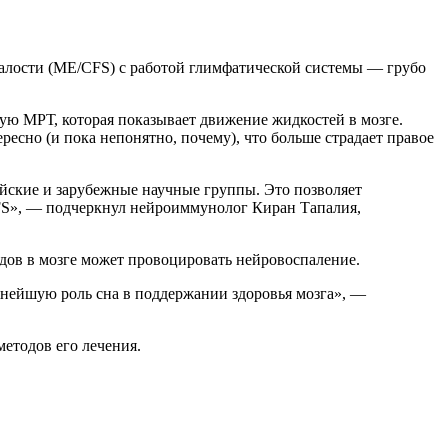
алости (ME/CFS) с работой глимфатической системы — грубо
ую МРТ, которая показывает движение жидкостей в мозге.
есно (и пока непонятно, почему), что больше страдает правое
йские и зарубежные научные группы. Это позволяет
CFS», — подчеркнул нейроиммунолог Киран Тапалия,
одов в мозге может провоцировать нейровоспаление.
жнейшую роль сна в поддержании здоровья мозга», —
методов его лечения.