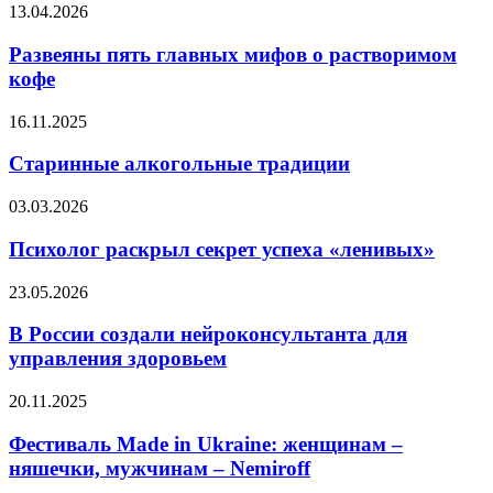
Развеяны
13.04.2026
пять
главных
Развеяны пять главных мифов о растворимом
мифов
кофе
о
растворимом
Старинные
16.11.2025
кофе
алкогольные
традиции
Старинные алкогольные традиции
Психолог
03.03.2026
раскрыл
секрет
Психолог раскрыл секрет успеха «ленивых»
успеха
«ленивых»
В
23.05.2026
России
создали
В России создали нейроконсультанта для
нейроконсультанта
управления здоровьем
для
управления
Фестиваль
20.11.2025
здоровьем
Made
in
Фестиваль Made in Ukraine: женщинам –
Ukraine:
няшечки, мужчинам – Nemiroff
женщинам