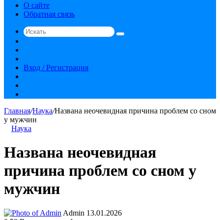
О сайте
Обратная связь
Искать
Switch
skin
Sidebar
Случайная
статья
Вход / Регистрация
RSS
vk.com
YouTube
Главная
/
Наука
/
Названа неочевидная причина проблем со сном
у мужчин
Наука
Названа неочевидная
причина проблем со сном у
мужчин
Send
Admin
13.01.2026