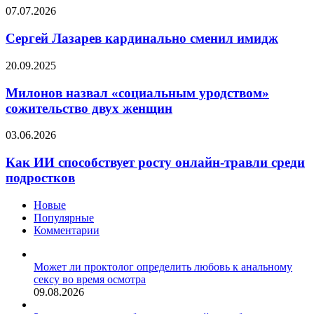
–
Сергей
07.07.2026
няшечки,
Лазарев
мужчинам
кардинально
Сергей Лазарев кардинально сменил имидж
–
сменил
Nemiroff
имидж
Милонов
20.09.2025
назвал
«социальным
Милонов назвал «социальным уродством»
уродством»
сожительство двух женщин
сожительство
двух
Как
03.06.2026
женщин
ИИ
способствует
Как ИИ способствует росту онлайн-травли среди
росту
подростков
онлайн-
травли
Новые
среди
Популярные
подростков
Комментарии
Может ли проктолог определить любовь к анальному
сексу во время осмотра
09.08.2026