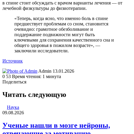
в спине стоит обсуждать с врачом варианты лечения — от
лечебной физкультуры до физиотерапии.
«Теперь, когда ясно, что именно боль в спине
предшествует проблемам со сном, становится
очевидно: грамотное обезболивание и
поддержание подвижности могут быть
ключевыми для сохранения качественного сна и
общего здоровья в пожилом возрасте», —
заключили исследователи.
Источник
Send
Admin
13.01.2026
an
0
53
Время чтения: 1 минута
email
Поделиться
Facebook
Twitter
LinkedIn
Tumblr
Reddit
Вконтакте
Одноклассники
Skype
WhatsApp
Telegram
Viber
Line
Поделиться
Печатать
через
Читать следующую
электронную
почту
Наука
09.08.2026
Ученые нашли в мозге нейроны,
отвечающие за мотивацию