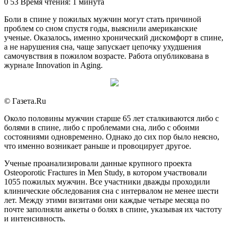
an
0
53
Время чтения: 1 минута
email
Боли в спине у пожилых мужчин могут стать причиной
проблем со сном спустя годы, выяснили американские
ученые. Оказалось, именно хронический дискомфорт в спине,
а не нарушения сна, чаще запускает цепочку ухудшения
самочувствия в пожилом возрасте. Работа опубликована в
журнале Innovation in Aging.
© Газета.Ru
Около половины мужчин старше 65 лет сталкиваются либо с
болями в спине, либо с проблемами сна, либо с обоими
состояниями одновременно. Однако до сих пор было неясно,
что именно возникает раньше и провоцирует другое.
Ученые проанализировали данные крупного проекта
Osteoporotic Fractures in Men Study, в котором участвовали
1055 пожилых мужчин. Все участники дважды проходили
клинические обследования сна с интервалом не менее шести
лет. Между этими визитами они каждые четыре месяца по
почте заполняли анкеты о болях в спине, указывая их частоту
и интенсивность.