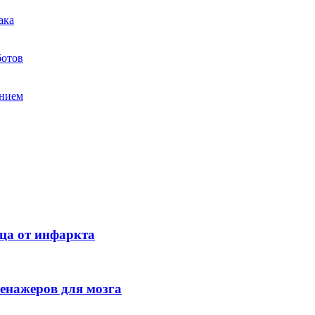
ака
ботов
анием
ца от инфаркта
енажеров для мозга