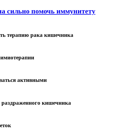
на сильно помочь иммунитету
ть терапию рака кишечника
химиотерапии
аваться активными
 раздраженного кишечника
еток