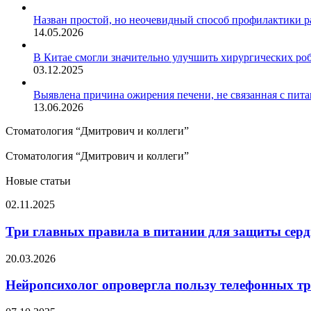
Назван простой, но неочевидный способ профилактики р
14.05.2026
В Китае смогли значительно улучшить хирургических ро
03.12.2025
Выявлена причина ожирения печени, не связанная с пит
13.06.2026
Стоматология “Дмитрович и коллеги”
Стоматология “Дмитрович и коллеги”
Новые статьи
Три
02.11.2025
главных
правила
Три главных правила в питании для защиты серд
в
питании
Нейропсихолог
20.03.2026
для
опровергла
защиты
пользу
Нейропсихолог опровергла пользу телефонных тр
сердца
телефонных
от
тренажеров