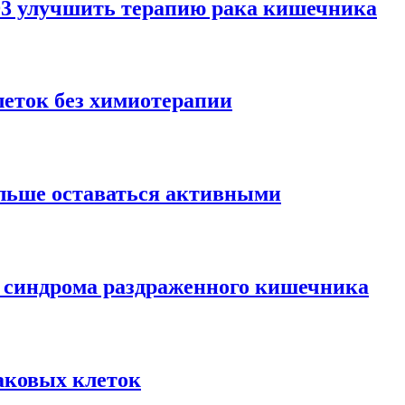
D3 улучшить терапию рака кишечника
леток без химиотерапии
ольше оставаться активными
 синдрома раздраженного кишечника
аковых клеток