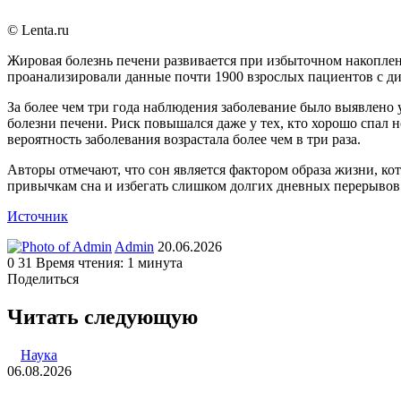
© Lenta.ru
Жировая болезнь печени развивается при избыточном накоплен
проанализировали данные почти 1900 взрослых пациентов с диа
За более чем три года наблюдения заболевание было выявлено у
болезни печени. Риск повышался даже у тех, кто хорошо спал 
вероятность заболевания возрастала более чем в три раза.
Авторы отмечают, что сон является фактором образа жизни, ко
привычкам сна и избегать слишком долгих дневных перерывов 
Источник
Send
Admin
20.06.2026
an
0
31
Время чтения: 1 минута
email
Поделиться
Facebook
Twitter
LinkedIn
Tumblr
Reddit
Вконтакте
Одноклассники
Skype
WhatsApp
Telegram
Viber
Line
Поделиться
Печатать
через
Читать следующую
электронную
почту
Наука
06.08.2026