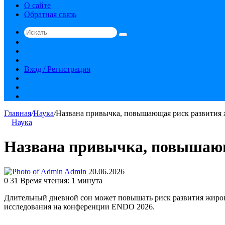
О сайте
Обратная связь
Искать
Switch
skin
Sidebar
Случайная
статья
Вход / Регистрация
RSS
vk.com
YouTube
Главная
/
Наука
/
Названа привычка, повышающая риск развития 
Наука
Названа привычка, повышающ
Send
Admin
20.06.2026
an
0
31
Время чтения: 1 минута
email
Длительный дневной сон может повышать риск развития жиров
исследования на конференции ENDO 2026.