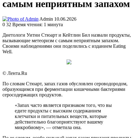
самым неприятным запахом
Send
Admin
10.06.2026
an
0
32
Время чтения: 1 минута
email
Диетологи Уитни Стюарт и Кейтлин Бил назвали продукты,
вызывающие метеоризм с самым неприятным запахом.
Своими наблюдениями они поделились с изданием Eating
Well.
© Лента.Ru
По словам Стюарт, запах газов обусловлен сероводородом,
образующимся при ферментации кишечными бактериями
серосодержащих продуктов.
«Запах часто является признаком того, что вы
едите продукты с высоким содержанием
клетчатки и питательных веществ, которые
действительно благоприятствуют вашему
микробиому», — отметила она.
По ее словам, особо сильный запах газам придают продукты