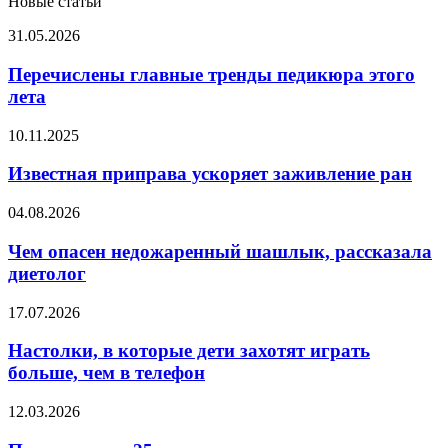
Новые статьи
Перечислены
31.05.2026
главные
тренды
Перечислены главные тренды педикюра этого
педикюра
лета
этого
лета
Известная
10.11.2025
приправа
ускоряет
Известная приправа ускоряет заживление ран
заживление
ран
Чем
04.08.2026
опасен
недожаренный
Чем опасен недожаренный шашлык, рассказала
шашлык,
диетолог
рассказала
диетолог
Настолки,
17.07.2026
в
которые
Настолки, в которые дети захотят играть
дети
больше, чем в телефон
захотят
играть
Почему
12.03.2026
больше,
после
чем
25