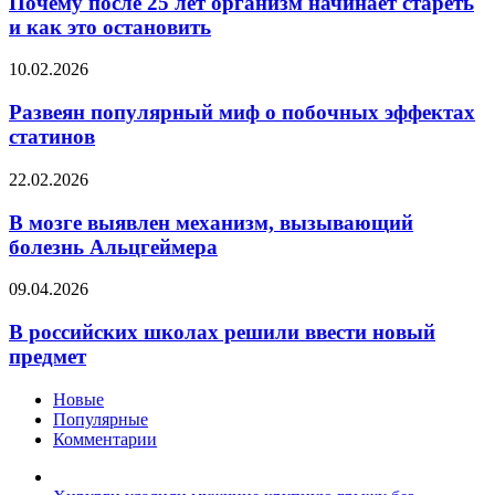
Почему после 25 лет организм начинает стареть
в
лет
и как это остановить
телефон
организм
начинает
Развеян
10.02.2026
стареть
популярный
и
миф
Развеян популярный миф о побочных эффектах
как
о
статинов
это
побочных
остановить
эффектах
В
22.02.2026
статинов
мозге
выявлен
В мозге выявлен механизм, вызывающий
механизм,
болезнь Альцгеймера
вызывающий
болезнь
В
09.04.2026
Альцгеймера
российских
школах
В российских школах решили ввести новый
решили
предмет
ввести
новый
Новые
предмет
Популярные
Комментарии