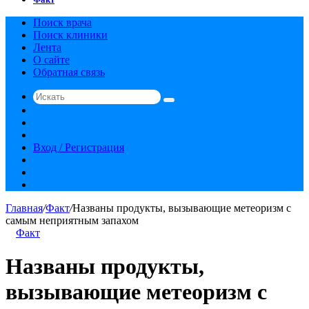
Поиск врача
Поиск клиники
Лента
О сайте
Обратная связь
Искать
Switch
skin
Sidebar
Случайная
статья
Вход / Регистрация
RSS
vk.com
YouTube
Главная
/
Факт
/
Названы продукты, вызывающие метеоризм с
самым неприятным запахом
Факт
Названы продукты,
вызывающие метеоризм с