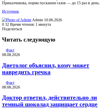
Приказчикова, норма пускания газов — до 15 раз в день.
Источник
Send
Admin
10.06.2026
an
0
32
Время чтения: 1 минута
email
Поделиться
Facebook
Twitter
LinkedIn
Tumblr
Reddit
Вконтакте
Одноклассники
Skype
WhatsApp
Telegram
Viber
Line
Поделиться
Печатать
через
Читать следующую
электронную
почту
Факт
08.08.2026
Диетолог объяснил, кому может
навредить гречка
Факт
08.08.2026
Доктор ответил, действительно ли
темный шоколад защищает сердце