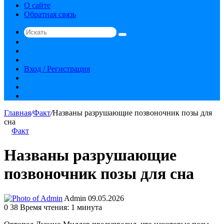
О сайте
Обратная связь
Искать
Switch
skin
Sidebar
Случайная
статья
Вход / Регистрация
RSS
vk.com
YouTube
Главная
/
Факт
/
Названы разрушающие позвоночник позы для
сна
Факт
Названы разрушающие
позвоночник позы для сна
Send
Admin
09.05.2026
an
0
38
Время чтения: 1 минута
email