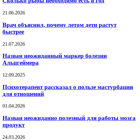
Сколько рыбы необходимо есть в год
30
есть
лет
в
Врач
21.06.2026
брака
год
объяснил,
почему
Врач объяснил, почему летом дети растут
летом
быстрее
дети
растут
Назван
21.07.2026
быстрее
неожиданный
маркер
Назван неожиданный маркер болезни
болезни
Альцгеймера
Альцгеймера
Психотерапевт
12.09.2025
рассказал
о
Психотерапевт рассказал о пользе мастурбации
пользе
для отношений
мастурбации
для
Назван
01.04.2026
отношений
неожиданно
полезный
Назван неожиданно полезный для работы мозга
для
продукт
работы
мозга
«Ангел»
24.03.2026
продукт