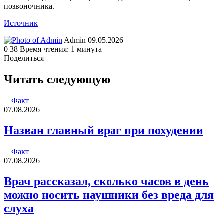
позвоночника.
Источник
Send
Admin
09.05.2026
an
0
38
Время чтения: 1 минута
email
Поделиться
Facebook
Twitter
LinkedIn
Tumblr
Reddit
Вконтакте
Одноклассники
Skype
WhatsApp
Telegram
Viber
Line
Поделиться
Печатать
через
Читать следующую
электронную
почту
Факт
07.08.2026
Назван главный враг при похудении
Факт
07.08.2026
Врач рассказал, сколько часов в день
можно носить наушники без вреда для
слуха