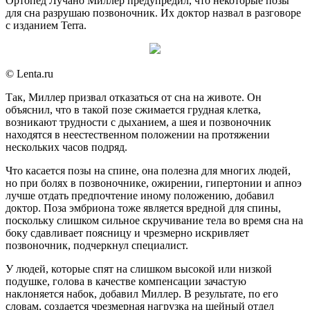
Ортопед Лучано Миллер предупредил, что некоторые позы
для сна разрушаю позвоночник. Их доктор назвал в разговоре
с изданием Terra.
© Lenta.ru
Так, Миллер призвал отказаться от сна на животе. Он
объяснил, что в такой позе сжимается грудная клетка,
возникают трудности с дыханием, а шея и позвоночник
находятся в неестественном положении на протяжении
нескольких часов подряд.
Что касается позы на спине, она полезна для многих людей,
но при болях в позвоночнике, ожирении, гипертонии и апноэ
лучше отдать предпочтение иному положению, добавил
доктор. Поза эмбриона тоже является вредной для спины,
поскольку слишком сильное скручивание тела во время сна на
боку сдавливает поясницу и чрезмерно искривляет
позвоночник, подчеркнул специалист.
У людей, которые спят на слишком высокой или низкой
подушке, голова в качестве компенсации зачастую
наклоняется набок, добавил Миллер. В результате, по его
словам, создается чрезмерная нагрузка на шейный отдел