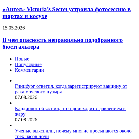
Victoria’s
Secret
«Ангел» Victoria’s Secret устроила фотосессию в
устроила
шортах и косухе
фотосессию
в
В
15.05.2026
шортах
чем
и
опасность
В чем опасность неправильно подобранного
косухе
неправильно
бюстгальтера
подобранного
бюстгальтера
Новые
Популярные
Комментарии
Гинцбург ответил, когда зарегистрируют вакцину от
рака мочевого пузыря
07.08.2026
Кардиолог объяснил, что происходит с давлением в
жару
07.08.2026
Ученые выяснили, почему многие просыпаются около
трех часов ночи