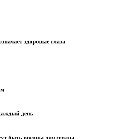
 означает здоровые глаза
ом
каждый день
гут быть вредны для сердца