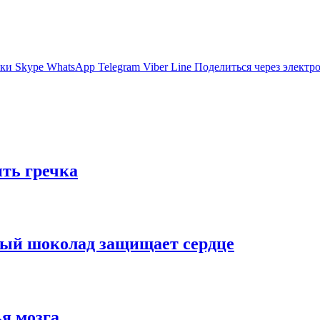
ики
Skype
WhatsApp
Telegram
Viber
Line
Поделиться через электр
ить гречка
ный шоколад защищает сердце
я мозга