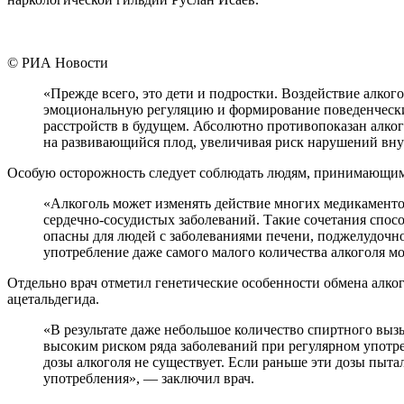
© РИА Новости
«Прежде всего, это дети и подростки. Воздействие алког
эмоциональную регуляцию и формирование поведенческих 
расстройств в будущем. Абсолютно противопоказан алког
на развивающийся плод, увеличивая риск нарушений вну
Особую осторожность следует соблюдать людям, принимающим
«Алкоголь может изменять действие многих медикаментов
сердечно-сосудистых заболеваний. Такие сочетания спо
опасны для людей с заболеваниями печени, поджелудочно
употребление даже самого малого количества алкоголя м
Отдельно врач отметил генетические особенности обмена алко
ацетальдегида.
«В результате даже небольшое количество спиртного выз
высоким риском ряда заболеваний при регулярном употре
дозы алкоголя не существует. Если раньше эти дозы пыта
употребления», — заключил врач.