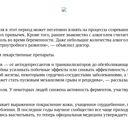
оля в этот период может негативно влиять на процессы созрева
привычек. Кроме того, раннее знакомство с алкоголем считает
оль во время беременности. Даже небольшие количества алкогол
триутробного развития», — объяснил доктор.
 лекарственные препараты.
 — от антидепрессантов и транквилизаторов до обезболивающих
собны усиливать побочные эффекты или снижать эффективность 
й железы, некоторыми сердечно-сосудистыми заболеваниями, а 
ожет стать пусковым механизмом срыва и рецидива», — рассказа
голя. У некоторых людей снижена активность ферментов, участв
ывает выраженное покраснение кожи, учащенное сердцебиение, п
блении. В последние годы научное сообщество все чаще приход
лись высчитывать, то теперь официальная медицина утверждается