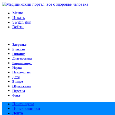
Меню
Искать
Switch skin
Войти
Здоровье
Красота
Питание
Диагностика
Коронавирус
Наука
Психология
Дети
В мире
Образ жизни
Персона
Факт
Поиск врача
Поиск клиники
Лента