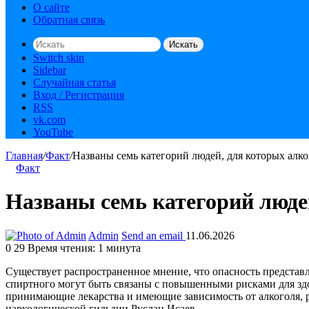
О сайте
Обратная связь
Искать
Switch skin
Sidebar
Случайная статья
Вход / Регистрация
RSS
vk.com
YouTube
Главная
/
Факт
/
Названы семь категорий людей, для которых алко
Факт
Названы семь категорий людей
Admin
Send an email
11.06.2026
0
29
Время чтения: 1 минута
Существует распространенное мнение, что опасность представл
спиртного могут быть связаны с повышенными рисками для здор
принимающие лекарства и имеющие зависимость от алкоголя, р
наркологической гильдии Руслан Исаев.