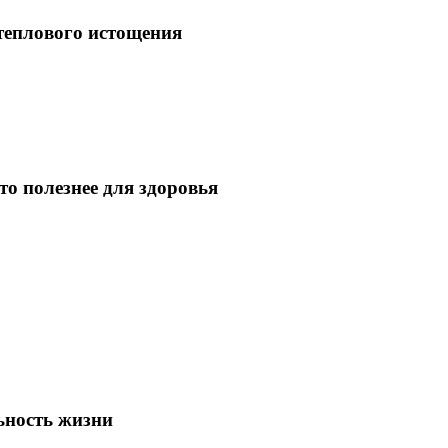
 теплового истощения
то полезнее для здоровья
ьность жизни