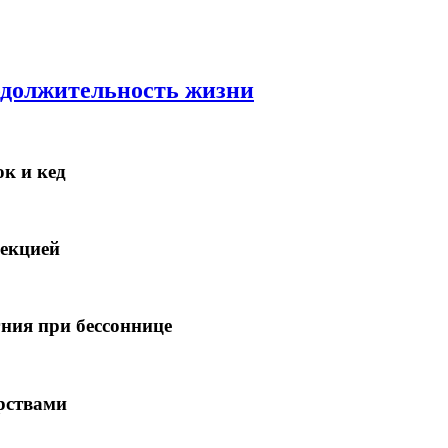
одолжительность жизни
к и кед
рекцией
ния при бессоннице
арствами