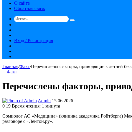
О сайте
Обратная связь
Искать
Switch
skin
Sidebar
Случайная
статья
Вход / Регистрация
RSS
vk.com
YouTube
Главная
/
Факт
/
Перечислены факторы, приводящие к летней бес
Факт
Перечислены факторы, привод
Send
Admin
15.06.2026
an
0
19
Время чтения: 1 минута
email
Сомнолог АО «Медицина» (клиника академика Ройтберга) Макс
разговоре с «Лентой.ру».