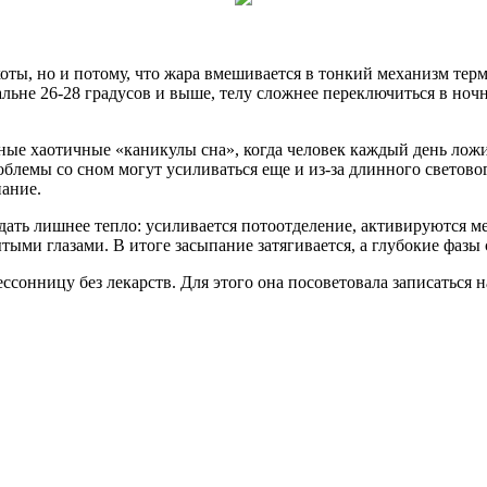
хоты, но и потому, что жара вмешивается в тонкий механизм те
спальне 26-28 градусов и выше, телу сложнее переключиться в н
ные хаотичные «каникулы сна», когда человек каждый день ложи
блемы со сном могут усиливаться еще и из-за длинного световог
пание.
ать лишнее тепло: усиливается потоотделение, активируются ме
тыми глазами. В итоге засыпание затягивается, а глубокие фазы
ессонницу без лекарств. Для этого она посоветовала записаться