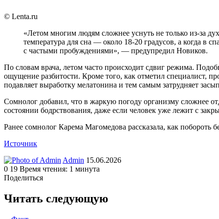
© Lenta.ru
«Летом многим людям сложнее уснуть не только из-за ду
температура для сна — около 18-20 градусов, а когда в 
с частыми пробуждениями», — предупредил Новиков.
По словам врача, летом часто происходит сдвиг режима. Подоб
ощущение разбитости. Кроме того, как отметил специалист, про
подавляет выработку мелатонина и тем самым затрудняет засы
Сомнолог добавил, что в жаркую погоду организму сложнее отд
состоянии бодрствования, даже если человек уже лежит с закры
Ранее сомнолог Карема Магомедова рассказала, как побороть б
Источник
Send
Admin
15.06.2026
an
0
19
Время чтения: 1 минута
email
Поделиться
Facebook
Twitter
LinkedIn
Tumblr
Reddit
Вконтакте
Одноклассники
Skype
WhatsApp
Telegram
Viber
Line
Поделиться
Печатать
через
Читать следующую
электронную
почту