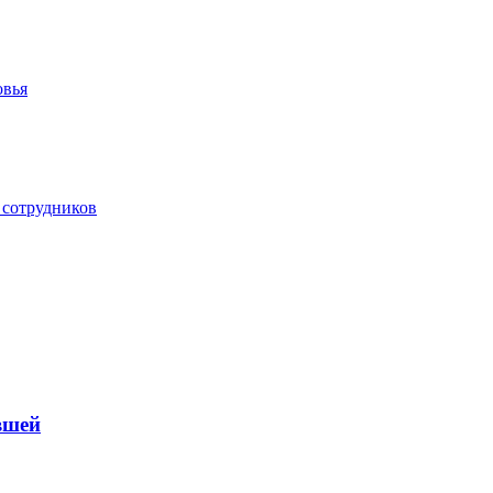
овья
 сотрудников
вшей