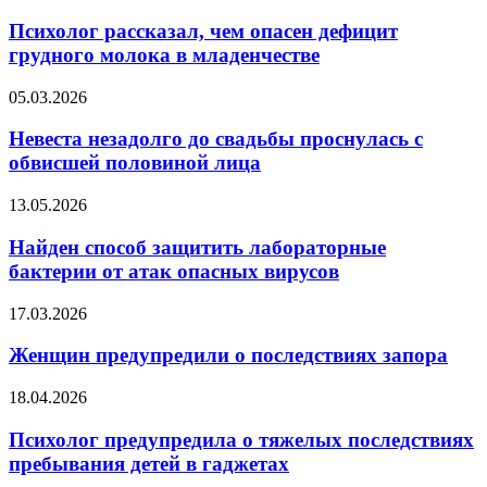
рассказал,
чем
Психолог рассказал, чем опасен дефицит
опасен
грудного молока в младенчестве
дефицит
грудного
Невеста
05.03.2026
молока
незадолго
в
до
Невеста незадолго до свадьбы проснулась с
младенчестве
свадьбы
обвисшей половиной лица
проснулась
с
Найден
13.05.2026
обвисшей
способ
половиной
защитить
Найден способ защитить лабораторные
лица
лабораторные
бактерии от атак опасных вирусов
бактерии
от
Женщин
17.03.2026
атак
предупредили
опасных
о
Женщин предупредили о последствиях запора
вирусов
последствиях
запора
Психолог
18.04.2026
предупредила
о
Психолог предупредила о тяжелых последствиях
тяжелых
пребывания детей в гаджетах
последствиях