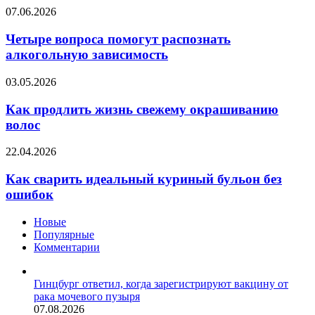
пребывания
Четыре
07.06.2026
детей
вопроса
в
помогут
Четыре вопроса помогут распознать
гаджетах
распознать
алкогольную зависимость
алкогольную
зависимость
Как
03.05.2026
продлить
жизнь
Как продлить жизнь свежему окрашиванию
свежему
волос
окрашиванию
волос
Как
22.04.2026
сварить
идеальный
Как сварить идеальный куриный бульон без
куриный
ошибок
бульон
без
Новые
ошибок
Популярные
Комментарии
Гинцбург ответил, когда зарегистрируют вакцину от
рака мочевого пузыря
07.08.2026