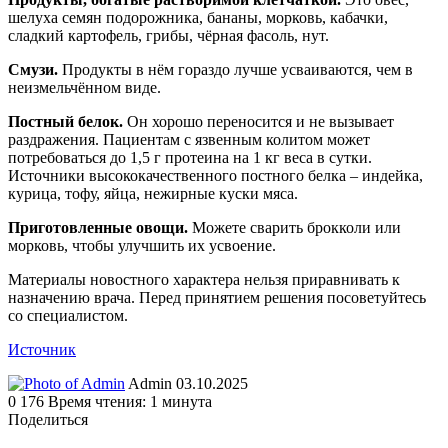
шелуха семян подорожника, бананы, морковь, кабачки,
сладкий картофель, грибы, чёрная фасоль, нут.
Смузи.
Продукты в нём гораздо лучше усваиваются, чем в
неизмельчённом виде.
Постный белок.
Он хорошо переносится и не вызывает
раздражения. Пациентам с язвенным колитом может
потребоваться до 1,5 г протеина на 1 кг веса в сутки.
Источники высококачественного постного белка – индейка,
курица, тофу, яйца, нежирные куски мяса.
Приготовленные овощи.
Можете сварить брокколи или
морковь, чтобы улучшить их усвоение.
Материалы новостного характера нельзя приравнивать к
назначению врача. Перед принятием решения посоветуйтесь
со специалистом.
Источник
Send
Admin
03.10.2025
an
0
176
Время чтения: 1 минута
email
Поделиться
Facebook
Twitter
LinkedIn
Tumblr
Reddit
Вконтакте
Одноклассники
Skype
WhatsApp
Telegram
Viber
Line
Поделиться
Печатать