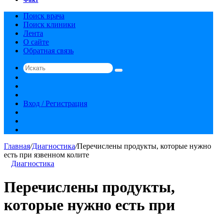
Поиск врача
Поиск клиники
Лента
О сайте
Обратная связь
Искать
Switch
skin
Sidebar
Случайная
статья
Вход / Регистрация
RSS
vk.com
YouTube
Главная
/
Диагностика
/
Перечислены продукты, которые нужно
есть при язвенном колите
Диагностика
Перечислены продукты,
которые нужно есть при