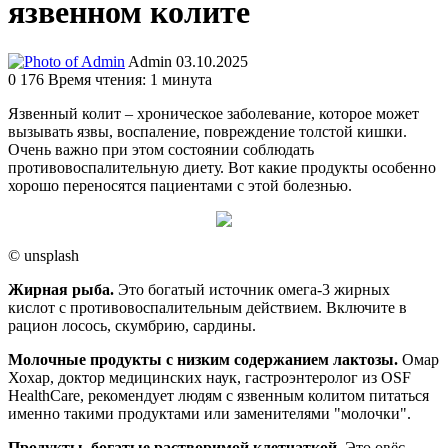
язвенном колите
Send
Admin
03.10.2025
an
0
176
Время чтения: 1 минута
email
Язвенный колит – хроническое заболевание, которое может
вызывать язвы, воспаление, повреждение толстой кишки.
Очень важно при этом состоянии соблюдать
противовоспалительную диету. Вот какие продукты особенно
хорошо переносятся пациентами с этой болезнью.
© unsplash
Жирная рыба.
Это богатый источник омега-3 жирных
кислот с противовоспалительным действием. Включите в
рацион лосось, скумбрию, сардины.
Молочные продукты с низким содержанием лактозы.
Омар
Хохар, доктор медицинских наук, гастроэнтеролог из OSF
HealthCare, рекомендует людям с язвенным колитом питаться
именно такими продуктами или заменителями "молочки".
Продукты, богатые растворимой клетчаткой.
Это овёс,