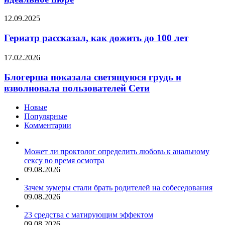
не
получится
Гериатр
12.09.2025
идеальное
рассказал,
пюре
как
Гериатр рассказал, как дожить до 100 лет
дожить
до
Блогерша
17.02.2026
100
показала
лет
светящуюся
Блогерша показала светящуюся грудь и
грудь
взволновала пользователей Сети
и
взволновала
Новые
пользователей
Популярные
Сети
Комментарии
Может ли проктолог определить любовь к анальному
сексу во время осмотра
09.08.2026
Зачем зумеры стали брать родителей на собеседования
09.08.2026
23 средства с матирующим эффектом
09.08.2026