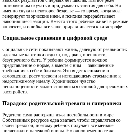
высоких результатов с первых лет школы. Мы все реже
позволяем им скучать и придумывать занятия для себя. Но
именно скука и некоторое безделье — то время, когда мозг
генерирует творческие идеи, а психика перерабатывает
накопившиеся эмоции. Вместо этого ребенок живет в режиме
«проект», и ошибка все чаще приравнивается к катастрофе.
Социальное сравнение в цифровой среде
Социальные сети показывают жизнь, далекую от реальности:
идеальные картинки отдыха, подарков, внешности,
безупречного быта. У ребенка формируется ложное
представление о норме, а вместе с ним — завышенные
требования к себе и близким. Это ведет к снижению
самооценки, росту тревоги и истощающему стремлению к
недостижимому идеалу. Хроническое чувство
неполноценности может становиться основой для тревожных
расстройств.
Парадокс родительской тревоги и гиперопеки
Родители сами растеряны из-за нестабильности в мире.
Собственных ресурсов едва хватает, чтобы справляться со
своей тревогой, поэтому ребенок получает все меньше
поддержки и надежной опоры. Но одновременно те же