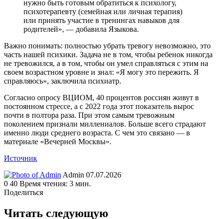
нужно быть готовым обратиться к психологу,
психотерапевту (семейная или личная терапия)
или принять участие в тренингах навыков для
родителей», — добавила Языкова.
Важно понимать: полностью убрать тревогу невозможно, это
часть нашей психики. Задача не в том, чтобы ребенок никогда
не тревожился, а в том, чтобы он умел справляться с этим на
своем возрастном уровне и знал: «Я могу это пережить. Я
справляюсь», заключила психиатр.
Согласно опросу ВЦИОМ, 40 процентов россиян живут в
постоянном стрессе, а с 2022 года этот показатель вырос
почти в полтора раза. При этом самым тревожным
поколением признали миллениалов. Больше всего страдают
именно люди среднего возраста. С чем это связано — в
материале «Вечерней Москвы».
Источник
Send
Admin
07.07.2026
an
0
40
Время чтения: 3 мин.
email
Поделиться
Facebook
Twitter
LinkedIn
Tumblr
Reddit
Вконтакте
Одноклассники
Skype
WhatsApp
Telegram
Viber
Line
Поделиться
Печатать
через
Читать следующую
электронную