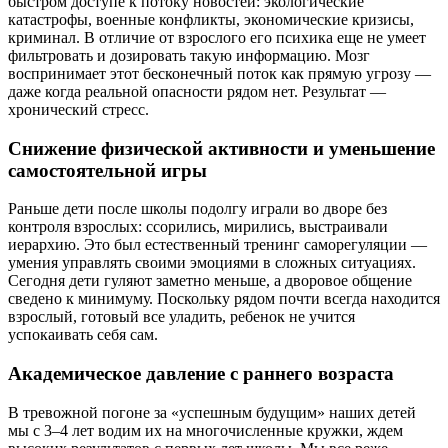
быстром доступе к потоку новостей: экологические
катастрофы, военные конфликты, экономические кризисы,
криминал. В отличие от взрослого его психика еще не умеет
фильтровать и дозировать такую информацию. Мозг
воспринимает этот бесконечный поток как прямую угрозу —
даже когда реальной опасности рядом нет. Результат —
хронический стресс.
Снижение физической активности и уменьшение
самостоятельной игры
Раньше дети после школы подолгу играли во дворе без
контроля взрослых: ссорились, мирились, выстраивали
иерархию. Это был естественный тренинг саморегуляции —
умения управлять своими эмоциями в сложных ситуациях.
Сегодня дети гуляют заметно меньше, а дворовое общение
сведено к минимуму. Поскольку рядом почти всегда находится
взрослый, готовый все уладить, ребенок не учится
успокаивать себя сам.
Академическое давление с раннего возраста
В тревожной погоне за «успешным будущим» наших детей
мы с 3–4 лет водим их на многочисленные кружки, ждем