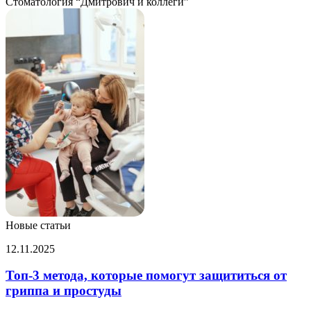
Стоматология “Дмитрович и коллеги”
Новые статьи
Топ-3
12.11.2025
метода,
которые
Топ-3 метода, которые помогут защититься от
помогут
гриппа и простуды
защититься
от