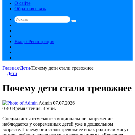
О сайте
Обратная связь
Искать
Switch
skin
Sidebar
Случайная
статья
Вход / Регистрация
RSS
vk.com
YouTube
Главная
/
Дети
/
Почему дети стали тревожнее
Дети
Почему дети стали тревожнее
Send
Admin
07.07.2026
an
0
40
Время чтения: 3 мин.
email
Специалисты отмечают: эмоциональное напряжение
наблюдается у современных детей уже в дошкольном
возрасте. Почему они стали тревожнее и как родители могут
помочь ребенку справляться с переживаниями, «Вечерняя