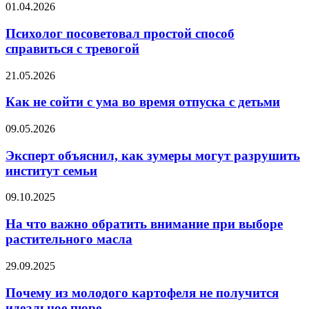
Психолог
01.04.2026
гриппа
посоветовал
и
простой
Психолог посоветовал простой способ
простуды
способ
справиться с тревогой
справиться
с
Как
21.05.2026
тревогой
не
сойти
Как не сойти с ума во время отпуска с детьми
с
ума
Эксперт
09.05.2026
во
объяснил,
время
как
Эксперт объяснил, как зумеры могут разрушить
отпуска
зумеры
институт семьи
с
могут
детьми
разрушить
На
09.10.2025
институт
что
семьи
важно
На что важно обратить внимание при выборе
обратить
растительного масла
внимание
при
Почему
29.09.2025
выборе
из
растительного
молодого
Почему из молодого картофеля не получится
масла
картофеля
идеальное пюре