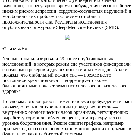
Исследователи из Католического университета Левена
выяснили, что регулярное время пробуждения связано с более
низким риском депрессии, сердечно-сосудистых нарушений и
метаболических проблем независимо от общей
продолжительности сна. Результаты исследования
опубликованы в журнале Sleep Medicine Reviews (SMR).
© Газета.Ru
Ученые проанализировали 59 ранее опубликованных
исследований, в которых режим сна участников фиксировали
с помощью трекеров и других объективных методов. Анализ
показал, что стабильный режим сна — прежде всего
постоянное время подъема — коррелирует с более
благоприятными показателями психического и физического
здоровья.
По словам авторов работы, именно время пробуждения играет
ключевую роль в синхронизации циркадных ритмов —
внутренних биологических часов организма, регулирующих
выработку гормонов, обмен веществ, температуру тела и
уровень бодрствования. Резкие сдвиги графика, например
привычка долго спать по выходным после ранних подъемов в
будни, нарушают работу этой системы.