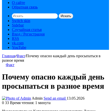
О сайте
Обратная связь
Искать
Switch skin
Sidebar
Случайная статья
Вход / Регистрация
RSS
vk.com
YouTube
Главная
/
Факт
/
Почему опасно каждый день просыпаться в
разное время
Факт
Почему опасно каждый день
просыпаться в разное время
Admin
Send an email
13.05.2026
0
33
Время чтения: 1 минута