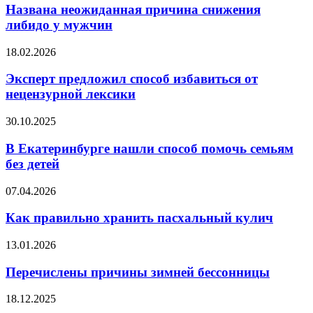
причина
Названа неожиданная причина снижения
снижения
либидо у мужчин
либидо
у
Эксперт
18.02.2026
мужчин
предложил
способ
Эксперт предложил способ избавиться от
избавиться
нецензурной лексики
от
нецензурной
В
30.10.2025
лексики
Екатеринбурге
нашли
В Екатеринбурге нашли способ помочь семьям
способ
без детей
помочь
семьям
Как
07.04.2026
без
правильно
детей
хранить
Как правильно хранить пасхальный кулич
пасхальный
кулич
Перечислены
13.01.2026
причины
зимней
Перечислены причины зимней бессонницы
бессонницы
Оксана
18.12.2025
Федорова