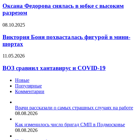
снялась
Оксана Федорова снялась в юбке с высоким
в
разрезом
юбке
с
Виктория
08.10.2025
высоким
Боня
разрезом
похвасталась
Виктория Боня похвасталась фигурой в мини-
фигурой
шортах
в
мини-
ВОЗ
11.05.2026
шортах
сравнил
хантавирус
ВОЗ сравнил хантавирус и COVID-19
и
COVID-
Новые
19
Популярные
Комментарии
Врачи рассказали о самых страшных случаях на работе
08.08.2026
Как изменилось число бригад СМП в Подмосковье
08.08.2026