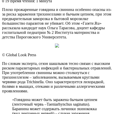
an
0
19
Время чтения: 1 минута
email
Плохо прожаренные говядина и свинина особенно опасны из-
за риска заражения трихинеллами и бычьим цепнем, при этом
предварительная заморозка в бытовой морозилке
большинство паразитов не убивает. Об этом «Газете.Ru»
рассказала кандидат наук Ольга Тарасова, доцент кафедры
госпитальной педиатрии № 2 Института материнства и
детства Пироговского Университета.
© Global Look Press
По словам эксперта, сезон шашлыков тесно связан с высоким
риском паразитарных инфекций и бактериальных отравлений.
При употреблении свинины можно столкнуться с
трихинеллезом – заболеванием, вызываемым круглыми
червями рода Trichinella. Оно характеризуется лихорадкой,
болями в мышцах, отеками и различными аллергическими
проявлениями.
«Говядина может быть заражена бычьим цепнем
(ленточный червь –Taeniarhynchus saginatus).
Баранина может содержать личинки эхинококка
(вид ленточных червей) – случаи заражения