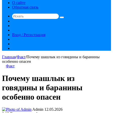
О сайте
Обратная связь
Искать
Switch
skin
Sidebar
Случайная
статья
Вход / Регистрация
RSS
vk.com
YouTube
Главная
/
Факт
/
Почему шашлык из говядины и баранины
особенно опасен
Факт
Почему шашлык из
говядины и баранины
особенно опасен
Send
Admin
12.05.2026