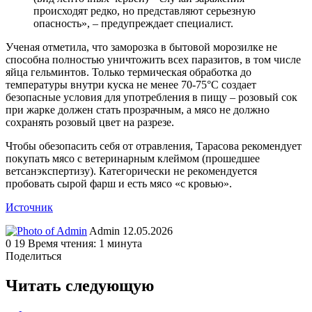
происходят редко, но представляют серьезную
опасность», – предупреждает специалист.
Ученая отметила, что заморозка в бытовой морозилке не
способна полностью уничтожить всех паразитов, в том числе
яйца гельминтов. Только термическая обработка до
температуры внутри куска не менее 70-75°C создает
безопасные условия для употребления в пищу – розовый сок
при жарке должен стать прозрачным, а мясо не должно
сохранять розовый цвет на разрезе.
Чтобы обезопасить себя от отравления, Тарасова рекомендует
покупать мясо с ветеринарным клеймом (прошедшее
ветсанэкспертизу). Категорически не рекомендуется
пробовать сырой фарш и есть мясо «с кровью».
Источник
Send
Admin
12.05.2026
an
0
19
Время чтения: 1 минута
email
Поделиться
Facebook
Twitter
LinkedIn
Tumblr
Reddit
Вконтакте
Одноклассники
Skype
WhatsApp
Telegram
Viber
Line
Поделиться
Печатать
через
Читать следующую
электронную
почту