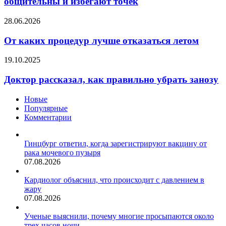
общительны и избегают точек
не
общительны
От
28.06.2026
и
каких
избегают
процедур
От каких процедур лучше отказаться летом
точек
лучше
отказаться
Доктор
19.10.2025
летом
рассказал,
как
Доктор рассказал, как правильно убрать занозу
правильно
убрать
Новые
занозу
Популярные
Комментарии
Гинцбург ответил, когда зарегистрируют вакцину от
рака мочевого пузыря
07.08.2026
Кардиолог объяснил, что происходит с давлением в
жару
07.08.2026
Ученые выяснили, почему многие просыпаются около
трех часов ночи