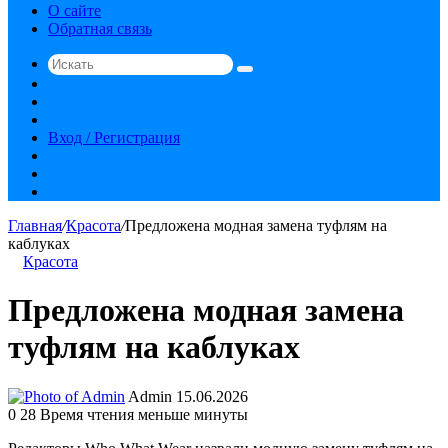
О сайте
Обратная связь
Искать
Switch
skin
Sidebar
Случайная
статья
Вход / Регистрация
RSS
vk.com
YouTube
Главная
/
Красота
/
Предложена модная замена туфлям на
каблуках
Красота
Предложена модная замена
туфлям на каблуках
Send
Admin
15.06.2026
an
0
28
Время чтения меньше минуты
email