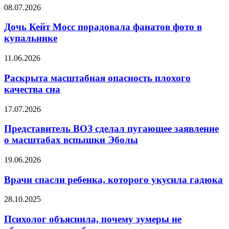
влияет
Дочь
08.07.2026
на
Кейт
психику
Мосс
Дочь Кейт Мосс порадовала фанатов фото в
порадовала
купальнике
фанатов
фото
Раскрыта
11.06.2026
в
масштабная
купальнике
опасность
Раскрыта масштабная опасность плохого
плохого
качества сна
качества
сна
Представитель
17.07.2026
ВОЗ
сделал
Представитель ВОЗ сделал пугающее заявление
пугающее
о масштабах вспышки Эболы
заявление
о
Врачи
19.06.2026
масштабах
спасли
вспышки
ребенка,
Врачи спасли ребенка, которого укусила гадюка
Эболы
которого
укусила
Психолог
28.10.2025
гадюка
объяснила,
почему
Психолог объяснила, почему зумеры не
зумеры