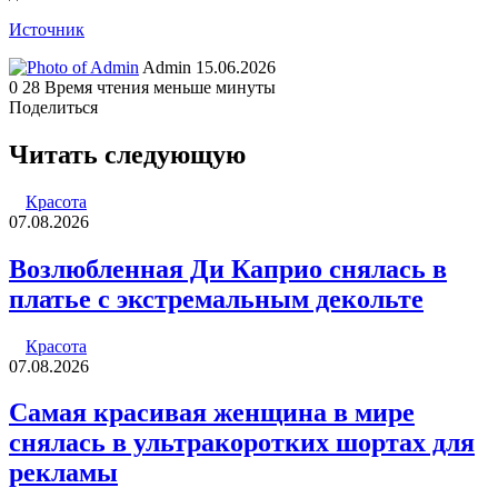
Источник
Send
Admin
15.06.2026
an
0
28
Время чтения меньше минуты
email
Поделиться
Facebook
Twitter
LinkedIn
Tumblr
Reddit
Вконтакте
Одноклассники
Skype
WhatsApp
Telegram
Viber
Line
Поделиться
Печатать
через
Читать следующую
электронную
почту
Красота
07.08.2026
Возлюбленная Ди Каприо снялась в
платье с экстремальным декольте
Красота
07.08.2026
Самая красивая женщина в мире
снялась в ультракоротких шортах для
рекламы