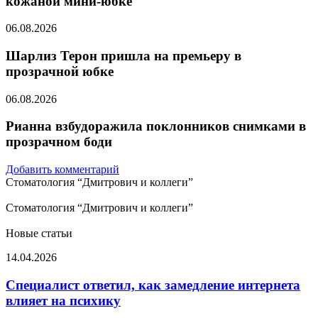
кожаной мини-юбке
06.08.2026
Шарлиз Терон пришла на премьеру в
прозрачной юбке
06.08.2026
Рианна взбудоражила поклонников снимками в
прозрачном боди
Добавить комментарий
Стоматология “Дмитрович и коллеги”
Стоматология “Дмитрович и коллеги”
Новые статьи
Специалист
14.04.2026
ответил,
как
Специалист ответил, как замедление интернета
замедление
влияет на психику
интернета