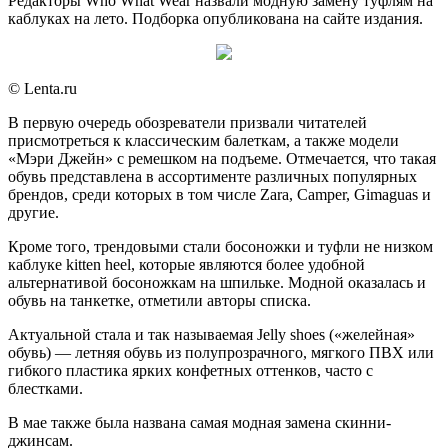
Редакторы Who What Wear назвали модную замену туфлям на
каблуках на лето. Подборка опубликована на сайте издания.
© Lenta.ru
В первую очередь обозреватели призвали читателей
присмотреться к классическим балеткам, а также модели
«Мэри Джейн» с ремешком на подъеме. Отмечается, что такая
обувь представлена в ассортименте различных популярных
брендов, среди которых в том числе Zara, Camper, Gimaguas и
другие.
Кроме того, трендовыми стали босоножки и туфли не низком
каблуке kitten heel, которые являются более удобной
альтернативой босоножкам на шпильке. Модной оказалась и
обувь на танкетке, отметили авторы списка.
Актуальной стала и так называемая Jelly shoes («желейная»
обувь) — летняя обувь из полупрозрачного, мягкого ПВХ или
гибкого пластика ярких конфетных оттенков, часто с
блестками.
В мае также была названа самая модная замена скинни-
джинсам.