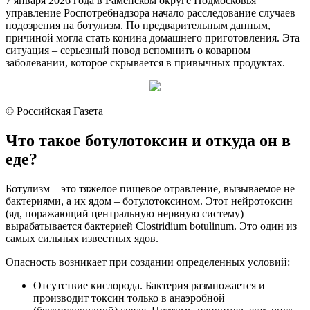
7 января 2026 года в Раменском округе Подмосковья
управление Роспотребнадзора начало расследование случаев
подозрения на ботулизм. По предварительным данным,
причиной могла стать конина домашнего приготовления. Эта
ситуация – серьезный повод вспомнить о коварном
заболевании, которое скрывается в привычных продуктах.
© Российская Газета
Что такое ботулотоксин и откуда он в
еде?
Ботулизм – это тяжелое пищевое отравление, вызываемое не
бактериями, а их ядом – ботулотоксином. Этот нейротоксин
(яд, поражающий центральную нервную систему)
вырабатывается бактерией Clostridium botulinum. Это один из
самых сильных известных ядов.
Опасность возникает при создании определенных условий:
Отсутствие кислорода. Бактерия размножается и
производит токсин только в анаэробной