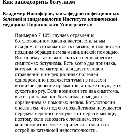
Как заподозрить ботулизм
Владимир Никифоров
, завкафедрой инфекционных
болезней и эпидемиологии Института клинической
медицины Пироговского Университета:
Примерно 7-10% случаев отравления
ботулотоксином заканчивается летальным
исходом, и это может быть связано, в том числе, с
поздним обращением за медицинской помощью.
Вот почему так важно знать о специфических
симптомах ботулизма. Есть всего два признака,
которые не характерны для других видов
отравлений и инфекционных болезней:
одновременно появляется туман в глазах и
возникает двоение предметов, а также ощущается
сухость во рту. Если возникли эти два симптома,
высок риск именно ботулизма, и медлить с
обращением за помощью нельзя. Ботулотоксин
опасен тем, что под его воздействием нарушается
передача нервного импульса от нерва к мышце,
поэтому если запоздать с лечением, это в
конечном итоге может привести к смерти от
острой дыхательной недостаточности.