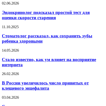
в
Эндокринолог
02.06.2026
день
подсказал
простой
Эндокринолог подсказал простой тест для
тест
оценки скорости старения
для
оценки
Стоматолог
11.10.2025
скорости
рассказал,
старения
как
Стоматолог рассказал, как сохранить зубы
сохранить
ребенка здоровыми
зубы
ребенка
Стало
14.05.2026
здоровыми
известно,
как
Стало известно, как ум влияет на восприятие
ум
интернета
влияет
на
В
26.02.2026
восприятие
России
интернета
увеличилось
В России увеличилось число привитых от
число
клещевого энцефалита
привитых
от
Стоматолог
03.04.2026
клещевого
подсказал,
энцефалита
как