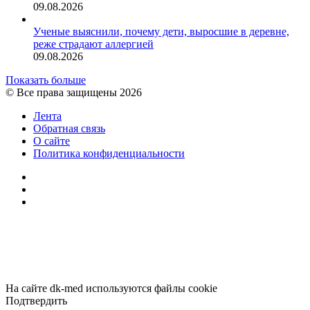
09.08.2026
Ученые выяснили, почему дети, выросшие в деревне,
реже страдают аллергией
09.08.2026
Показать больше
© Все права защищены 2026
Лента
Обратная связь
О сайте
Политика конфиденциальности
YouTube
vk.com
RSS
Facebook
Twitter
WhatsApp
Telegram
Кнопка
«Наверх»
На сайте dk-med используются файлы cookie
Подтвердить