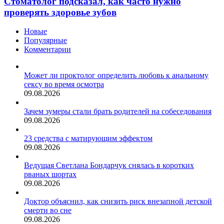
Стоматолог подсказал, как часто нужно
часто
проверять здоровье зубов
нужно
проверять
Новые
здоровье
Популярные
зубов
Комментарии
Может ли проктолог определить любовь к анальному
сексу во время осмотра
09.08.2026
Зачем зумеры стали брать родителей на собеседования
09.08.2026
23 средства с матирующим эффектом
09.08.2026
Ведущая Светлана Бондарчук снялась в коротких
рваных шортах
09.08.2026
Доктор объяснил, как снизить риск внезапной детской
смерти во сне
09.08.2026