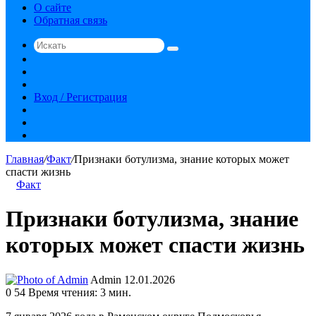
О сайте
Обратная связь
Искать
Switch
skin
Sidebar
Случайная
статья
Вход / Регистрация
RSS
vk.com
YouTube
Главная
/
Факт
/
Признаки ботулизма, знание которых может
спасти жизнь
Факт
Признаки ботулизма, знание
которых может спасти жизнь
Send
Admin
12.01.2026
an
0
54
Время чтения: 3 мин.
email