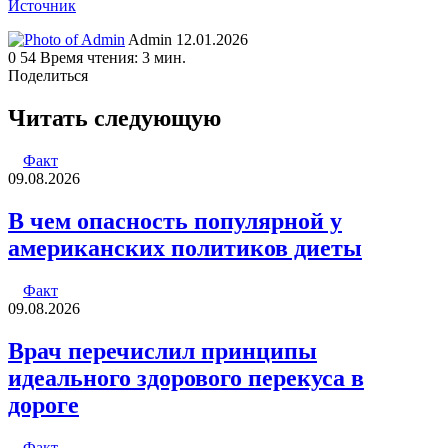
Источник
Send
Admin
12.01.2026
an
0
54
Время чтения: 3 мин.
email
Поделиться
Facebook
Twitter
LinkedIn
Tumblr
Reddit
Вконтакте
Одноклассники
Skype
WhatsApp
Telegram
Viber
Line
Поделиться
Печатать
через
Читать следующую
электронную
почту
Факт
09.08.2026
В чем опасность популярной у
американских политиков диеты
Факт
09.08.2026
Врач перечислил принципы
идеального здорового перекуса в
дороге
Факт