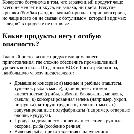
Коварство ботулизма в том, что зараженный продукт чаще
всего не меняет ни вкуса, ни запаха, ни цвета. Вздутие
крышки (бомбаж) – однозначный признак порчи консервов,
но чаще всего он не связан с ботулизмом, который видимых
"следов" в продукте не оставляет.
Какие продукты несут особую
опасность?
Главный риск связан с продуктами домашнего
приготовления, где сложно обеспечить промышленный
уровень контроля. По данным ВОЗ и Роспотребнадзора,
наибольшую угрозу представляют:
Домашние консервы: а) мясные и рыбные (паштеты,
тушенка, рыба в масле); б) овощные с низкой
кислотностью (грибы, кабачки, баклажаны, морковь,
свекла); в) консервированная зелень (например, укроп,
петрушка), которую трудно тщательно отмыть; г)
вакуумированные полуфабрикаты (например, отварные
овощи, кукуруза).
Продукты домашнего копчения и соления: крупные
окорока, рыба (особенно речная).
Вяленая рыба, приготовленная с нарушением