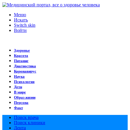
Меню
Искать
Switch skin
Войти
Здоровье
Красота
Питание
Диагностика
Коронавирус
Наука
Психология
Дети
В мире
Образ жизни
Персона
Факт
Поиск врача
Поиск клиники
Лента