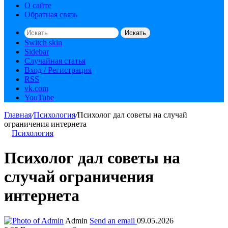
О сайте
Обратная связь
Искать
Switch skin
Sidebar
Случайная статья
Вход / Регистрация
RSS
vk.com
YouTube
Главная
/
Психология
/
Психолог дал советы на случай
ограничения интернета
Психология
Психолог дал советы на
случай ограничения
интернета
Admin
Send an email
09.05.2026