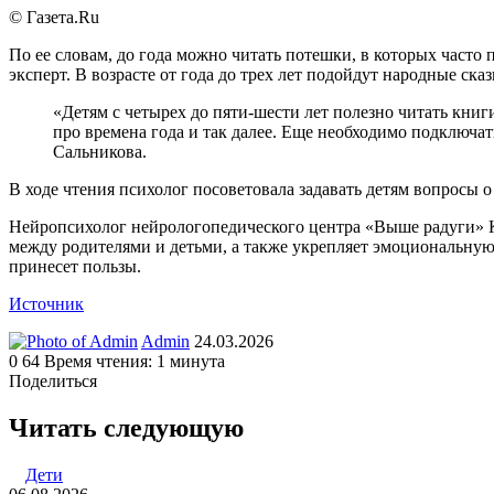
© Газета.Ru
По ее словам, до года можно читать потешки, в которых часто 
эксперт. В возрасте от года до трех лет подойдут народные ск
«Детям с четырех до пяти-шести лет полезно читать кни
про времена года и так далее. Еще необходимо подключат
Сальникова.
В ходе чтения психолог посоветовала задавать детям вопросы о
Нейропсихолог нейрологопедического центра «Выше радуги» Ку
между родителями и детьми, а также укрепляет эмоциональную
принесет пользы.
Источник
Send
Admin
24.03.2026
an
0
64
Время чтения: 1 минута
email
Поделиться
Facebook
Twitter
LinkedIn
Tumblr
Reddit
Вконтакте
Одноклассники
Skype
WhatsApp
Telegram
Viber
Line
Поделиться
Печатать
через
Читать следующую
электронную
почту
Дети