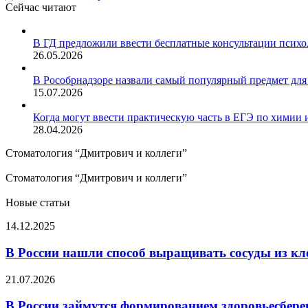
Сейчас читают
Закрыть
В ГД предложили ввести бесплатные консультации психо
26.05.2026
В Рособрнадзоре назвали самый популярный предмет для
15.07.2026
Когда могут ввести практическую часть в ЕГЭ по химии 
28.04.2026
Стоматология “Дмитрович и коллеги”
Стоматология “Дмитрович и коллеги”
Новые статьи
В
14.12.2025
России
нашли
В России нашли способ выращивать сосуды из кл
способ
выращивать
В
21.07.2026
сосуды
России
из
займутся
В России займутся формированием здоровьесбер