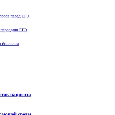
логов перед ЕГЭ
 пересдачи ЕГЭ
и биологии
еток пациента
егающей среды