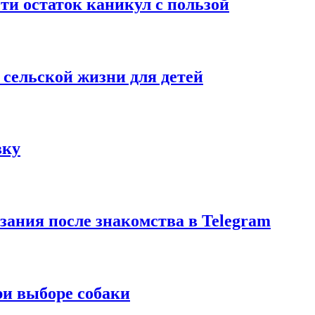
сти остаток каникул с пользой
 сельской жизни для детей
вку
азания после знакомства в Telegram
ри выборе собаки