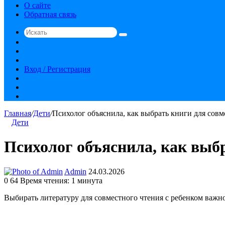
О сайте
Обратная связь
Искать
Switch
skin
Sidebar
Случайная
статья
Вход / Регистрация
RSS
vk.com
YouTube
Главная
/
Дети
/
Психолог объяснила, как выбрать книги для совм
Дети
Психолог объяснила, как выбр
Send
Admin
24.03.2026
an
0
64
Время чтения: 1 минута
email
Выбирать литературу для совместного чтения с ребенком важно