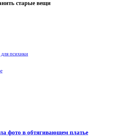
анить старые вещи
а для психики
ре
ла фото в обтягивающем платье