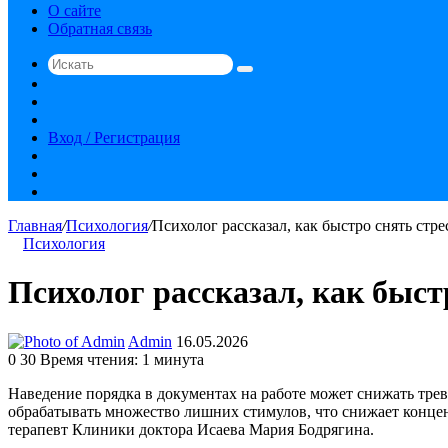
О сайте
Обратная связь
Искать
Switch
skin
Sidebar
Случайная
статья
Вход / Регистрация
RSS
vk.com
YouTube
Главная
/
Психология
/
Психолог рассказал, как быстро снять стре
Психология
Психолог рассказал, как быстр
Send
Admin
16.05.2026
an
0
30
Время чтения: 1 минута
email
Наведение порядка в документах на работе может снижать тре
обрабатывать множество лишних стимулов, что снижает концен
терапевт Клиники доктора Исаева Мария Бодрягина.