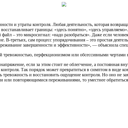
нности и утраты контроля. Любая деятельность, которая возвра
 восстанавливает границы: «здесь понятно», «здесь управляемо»
 файл – это микросигнал: «надо разобраться». Даже если человек
. В-третьих, сам процесс упорядочивания – это простая деятель
переживание завершенности и эффективности», — объяснила спец
ой тревожностью, перфекционизмом или обсессивными чертами н
пряжение, если за этим стоит не облегчение, а постоянная вну
о контроля. Так порядок может превратиться в симптом в виде 
 тревожность и восстановить ощущение контроля. Но оно не зам
ми или повторяющимися переживаниями, то уместнее обратиться 