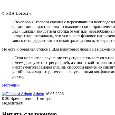
© РИА Новости
«Во-первых, тревога связана с переживанием неопределе
организация пространства – символически и практически
дел». Каждая аккуратная стопка бумаг или неразобранный
«открытые гештальты», что усиливает фоновое напряжение
много неопределенного и неконтролируемого, это дает 
Но есть и обратная сторона. Для некоторых людей с выраженн
«Если малейшее нарушение структуры вызывает сильное на
имеем дело уже не с регуляцией, а с попыткой тотальног
инструментом саморегуляции, способом временно снизить
устойчивый характер, связана с внутренними конфликта
доктор.
Источник
Send
Admin
16.05.2026
an
0
30
Время чтения: 1 минута
email
Поделиться
Facebook
Twitter
LinkedIn
Tumblr
Reddit
Вконтакте
Одноклассники
Skype
WhatsApp
Telegram
Viber
Line
Поделиться
Печатать
через
Читать следующую