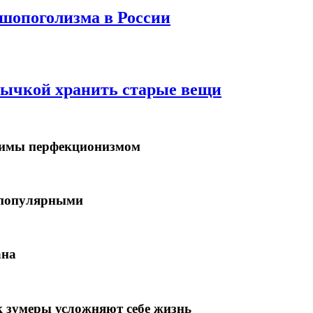
 шопоголизма в России
ивычкой хранить старые вещи
ржимы перфекционизмом
 популярными
ана
к зумеры усложняют себе жизнь