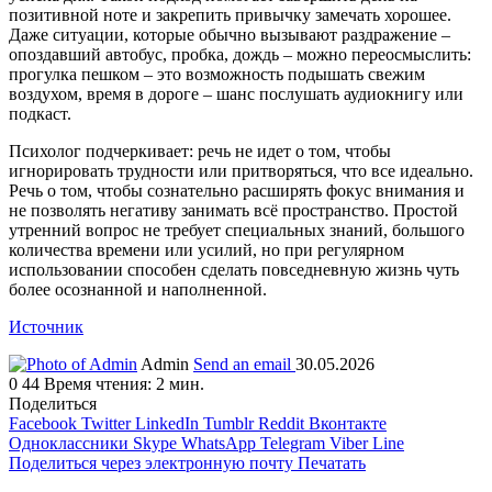
позитивной ноте и закрепить привычку замечать хорошее.
Даже ситуации, которые обычно вызывают раздражение –
опоздавший автобус, пробка, дождь – можно переосмыслить:
прогулка пешком – это возможность подышать свежим
воздухом, время в дороге – шанс послушать аудиокнигу или
подкаст.
Психолог подчеркивает: речь не идет о том, чтобы
игнорировать трудности или притворяться, что все идеально.
Речь о том, чтобы сознательно расширять фокус внимания и
не позволять негативу занимать всё пространство. Простой
утренний вопрос не требует специальных знаний, большого
количества времени или усилий, но при регулярном
использовании способен сделать повседневную жизнь чуть
более осознанной и наполненной.
Источник
Admin
Send an email
30.05.2026
0
44
Время чтения: 2 мин.
Поделиться
Facebook
Twitter
LinkedIn
Tumblr
Reddit
Вконтакте
Одноклассники
Skype
WhatsApp
Telegram
Viber
Line
Поделиться через электронную почту
Печатать