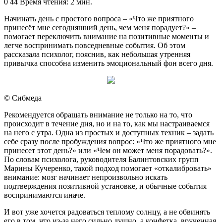
0
44
Время чтения: 2 мин.
Начинать день с простого вопроса – «Что же приятного
принесёт мне сегодняшний день, чем меня порадует?» –
помогает переключить внимание на позитивные моменты и
легче воспринимать повседневные события. Об этом
рассказала психолог, пояснив, как небольшая утренняя
привычка способна изменить эмоциональный фон всего дня.
© Сибмеда
Рекомендуется обращать внимание не только на то, что
происходит в течение дня, но и на то, как мы настраиваемся
на него с утра. Одна из простых и доступных техник – задать
себе сразу после пробуждения вопрос: «Что же приятного мне
принесет этот день?» или «Чем он может меня порадовать?».
По словам психолога, руководителя Балинтовских групп
Марины Кучеренко, такой подход помогает «откалибровать»
внимание: мозг начинает непроизвольно искать
подтверждения позитивной установке, и обычные события
воспринимаются иначе.
И вот уже хочется радоваться теплому солнцу, а не обвинять
его в том, что из-за него сильно душно, а конфетка, врученная