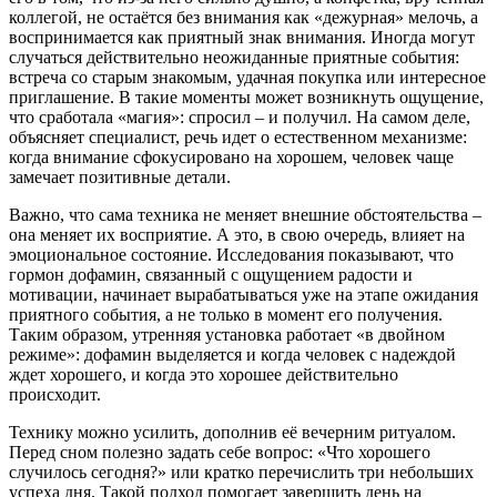
коллегой, не остаётся без внимания как «дежурная» мелочь, а
воспринимается как приятный знак внимания. Иногда могут
случаться действительно неожиданные приятные события:
встреча со старым знакомым, удачная покупка или интересное
приглашение. В такие моменты может возникнуть ощущение,
что сработала «магия»: спросил – и получил. На самом деле,
объясняет специалист, речь идет о естественном механизме:
когда внимание сфокусировано на хорошем, человек чаще
замечает позитивные детали.
Важно, что сама техника не меняет внешние обстоятельства –
она меняет их восприятие. А это, в свою очередь, влияет на
эмоциональное состояние. Исследования показывают, что
гормон дофамин, связанный с ощущением радости и
мотивации, начинает вырабатываться уже на этапе ожидания
приятного события, а не только в момент его получения.
Таким образом, утренняя установка работает «в двойном
режиме»: дофамин выделяется и когда человек с надеждой
ждет хорошего, и когда это хорошее действительно
происходит.
Технику можно усилить, дополнив её вечерним ритуалом.
Перед сном полезно задать себе вопрос: «Что хорошего
случилось сегодня?» или кратко перечислить три небольших
успеха дня. Такой подход помогает завершить день на