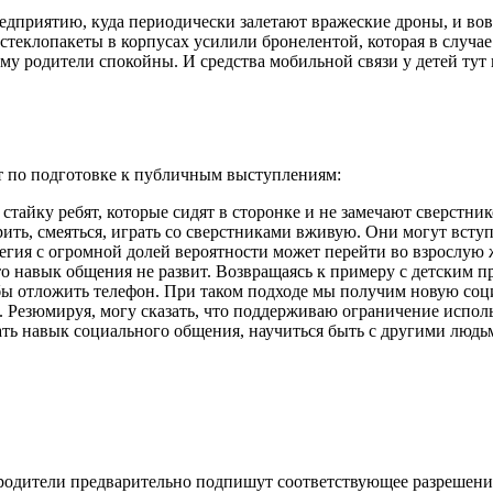
предприятию, куда периодически залетают вражеские дроны, и во
теклопакеты в корпусах усилили бронелентой, которая в случае
му родители спокойны. И средства мобильной связи у детей тут н
т по подготовке к публичным выступлениям:
стайку ребят, которые сидят в сторонке и не замечают сверстник
рить, смеяться, играть со сверстниками вживую. Они могут вступ
егия с огромной долей вероятности может перейти во взрослую ж
то навык общения не развит. Возвращаясь к примеру с детским п
г бы отложить телефон. При таком подходе мы получим новую с
. Резюмируя, могу сказать, что поддерживаю ограничение исполь
ть навык социального общения, научиться быть с другими людьми
 родители предварительно подпишут соответствующее разрешение