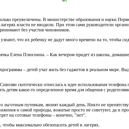
есколько преувеличены. В министерстве образования и науки Пе
лагерях власти не вводили. При этом сами руководители органи
принимают без участия чиновников.
узнают, что их ребенку не дадут много времени на то, чтобы сид
мячка Елена Плюснина. – Как вечером придет из школы, домашнее
программы – детей учат жить без гаджетов в реальном мире. Выд
Сивозян скептически отнеслась к идее использования телефона 
елить детям какое-то определенное время для общения с родителя
о льготным путевкам, звонят каждый день. Никто не препятствует
вижения и самой природы, вожатые просто не советуют, да и пр
прет на сотовые телефоны – конечно, "нет".
, чтобы максимально обезопасить детей в лагерях.