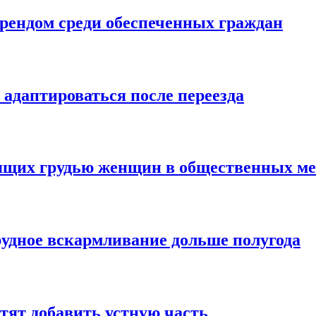
трендом среди обеспеченных граждан
 адаптироваться после переезда
мящих грудью женщин в общественных ме
рудное вскармливание дольше полугода
тят добавить устную часть