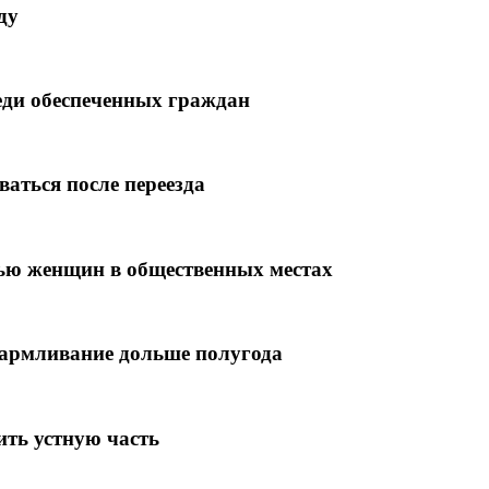
ду
еди обеспеченных граждан
аться после переезда
дью женщин в общественных местах
кармливание дольше полугода
ить устную часть