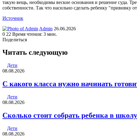
такую вещь, необходимы веские основания и решение суда. Т
собственности. Так что насильно сделать ребенку "прививку о
Источник
Send
Admin
26.06.2026
an
0
22
Время чтения: 3 мин.
email
Поделиться
Facebook
Twitter
LinkedIn
Tumblr
Reddit
Вконтакте
Одноклассники
Skype
WhatsApp
Telegram
Viber
Line
Поделиться
Печатать
через
Читать следующую
электронную
почту
Дети
08.08.2026
С какого класса нужно начинать готови
Дети
08.08.2026
Cколько стоит собрать ребенка в школу 
Дети
08.08.2026