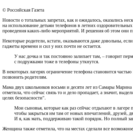
© Российская Газета
Новости о тотальных запретах, как и ожидалось, оказались н
на использование детьми телефонов в летних оздоровительных 
проведения каких-либо мероприятий. И решения об этом они 
Некоторые родители, кстати, оказываются даже довольны, если 
гаджеты времени и сил у них почти не остается.
У нас дочка и так постоянно залипает там, – говорит пер
с подружками тоже в телефоны уткнутся.
В некоторых лагерях ограничение телефона становится частью 
позвонить родителям.
Мама двух школьников восьми и десяти лет из Самары Марина 
отметила, что сейчас связь то и дело пропадает, а значит, выд
целях безопасности".
Мои сыновья, которые как раз сейчас отдыхают в лагере п
чтобы закрыться им там от новых впечатлений, друзей, д
И я, как мать, поддерживаю такой порядок. Но полный за
Женщина также отметила, что на местах сделали все возможное