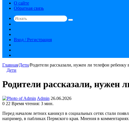
О сайте
Обратная связь
Искать
Switch
skin
Sidebar
Случайная
статья
Вход / Регистрация
RSS
vk.com
YouTube
Главная
/
Дети
/
Родители рассказали, нужен ли телефон ребенку 
Дети
Родители рассказали, нужен л
Send
Admin
26.06.2026
an
0
22
Время чтения: 3 мин.
email
Перед началом летних каникул в социальных сетях стали появл
например, в пабликах Пермского края. Мнения в комментариях 