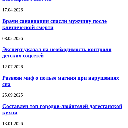
невосприимчивость
Врачи
17.04.2026
санавиации
спасли
Врачи санавиации спасли мужчину после
мужчину
клинической смерти
после
клинической
Эксперт
08.02.2026
смерти
указал
на
Эксперт указал на необходимость контроля
необходимость
детских соцсетей
контроля
детских
Развеян
12.07.2026
соцсетей
миф
о
Развеян миф о пользе магния при нарушениях
пользе
сна
магния
при
Составлен
25.09.2025
нарушениях
топ
сна
городов-
Составлен топ городов-любителей дагестанской
любителей
кухни
дагестанской
кухни
Протеиновые
13.01.2026