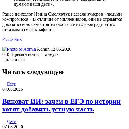
думают ваши дети».
Ранее психолог Ирина Смолярчук назвала зумеров «людьми
компромисса». В отличие от миллениалов, они не стремятся
доказать свою самостоятельность и не готовы ради этого
отказываться от комфорта.
Источник
Send
Admin
12.05.2026
an
0
35
Время чтения: 1 минута
email
Поделиться
Facebook
Twitter
LinkedIn
Tumblr
Reddit
Вконтакте
Одноклассники
Skype
WhatsApp
Telegram
Viber
Line
Поделиться
Печатать
через
Читать следующую
электронную
почту
Дети
07.08.2026
Виноват ИИ: зачем в ЕГЭ по истории
хотят добавить устную часть
Дети
07.08.2026