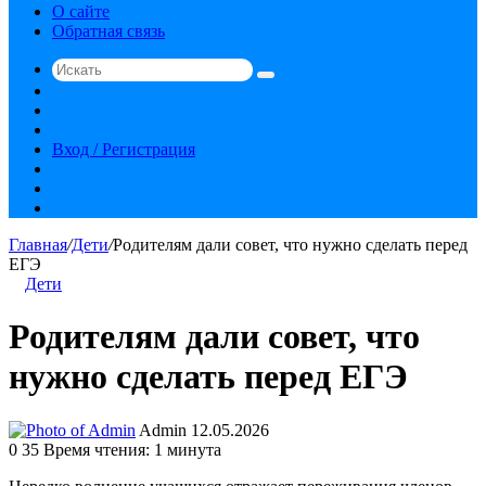
О сайте
Обратная связь
Искать
Switch
skin
Sidebar
Случайная
статья
Вход / Регистрация
RSS
vk.com
YouTube
Главная
/
Дети
/
Родителям дали совет, что нужно сделать перед
ЕГЭ
Дети
Родителям дали совет, что
нужно сделать перед ЕГЭ
Send
Admin
12.05.2026
an
0
35
Время чтения: 1 минута
email