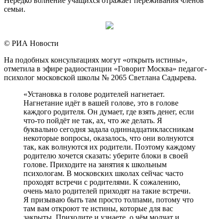
Нередко волнение учащихся отражает переживания членов
семьи.
© РИА Новости
На подобных консультациях могут «открыть истины»,
отметила в эфире радиостанции «Говорит Москва» педагог-
психолог московской школы № 2065 Светлана Садырева.
«Установка в голове родителей нагнетает.
Нагнетание идёт в вашей голове, это в голове
каждого родителя. Он думает, где взять денег, если
что-то пойдёт не так, ах, что же делать. Я
буквально сегодня задала одиннадцатиклассникам
некоторые вопросы, оказалось, что они волнуются
так, как волнуются их родители. Поэтому каждому
родителю хочется сказать: уберите блоки в своей
голове. Приходите на занятия к школьным
психологам. В московских школах сейчас часто
проходят встречи с родителями. К сожалению,
очень мало родителей приходят на такие встречи.
Я призываю быть там просто толпами, потому что
там вам откроют те истины, которые для вас
закрыты. Приходите и узнаете, о чём молчат и