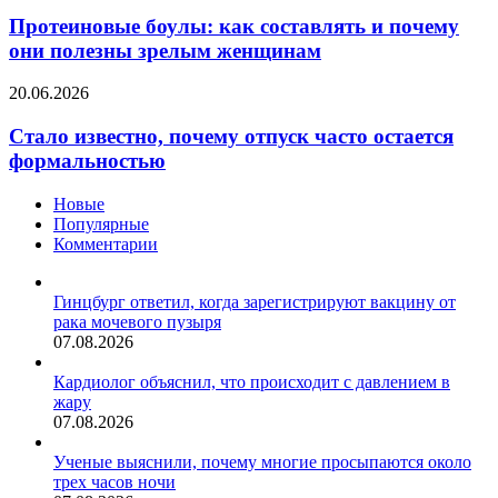
боулы:
как
Протеиновые боулы: как составлять и почему
составлять
они полезны зрелым женщинам
и
почему
Стало
20.06.2026
они
известно,
полезны
почему
Стало известно, почему отпуск часто остается
зрелым
отпуск
формальностью
женщинам
часто
остается
Новые
формальностью
Популярные
Комментарии
Гинцбург ответил, когда зарегистрируют вакцину от
рака мочевого пузыря
07.08.2026
Кардиолог объяснил, что происходит с давлением в
жару
07.08.2026
Ученые выяснили, почему многие просыпаются около
трех часов ночи