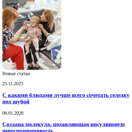
Новые статьи
C
25.11.2025
какими
блюдами
C какими блюдами лучше всего сочетать селедку
лучше
под шубой
всего
сочетать
Создана
06.01.2026
селедку
молекула,
под
подавляющая
Создана молекула, подавляющая инсулиновую
шубой
инсулиновую
невосприимчивость