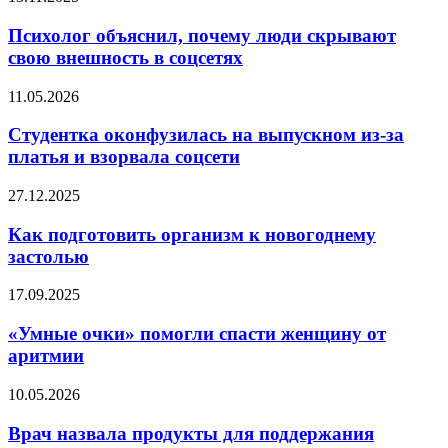
на
объяснил,
ЕГЭ
почему
Психолог объяснил, почему люди скрывают
по
люди
свою внешность в соцсетях
русскому
скрывают
и
свою
математике
Студентка
11.05.2026
внешность
оконфузилась
в
на
Студентка оконфузилась на выпускном из-за
соцсетях
выпускном
платья и взорвала соцсети
из-
за
Как
27.12.2025
платья
подготовить
и
организм
Как подготовить организм к новогоднему
взорвала
к
застолью
соцсети
новогоднему
застолью
«Умные
17.09.2025
очки»
помогли
«Умные очки» помогли спасти женщину от
спасти
аритмии
женщину
от
Врач
10.05.2026
аритмии
назвала
продукты
Врач назвала продукты для поддержания
для