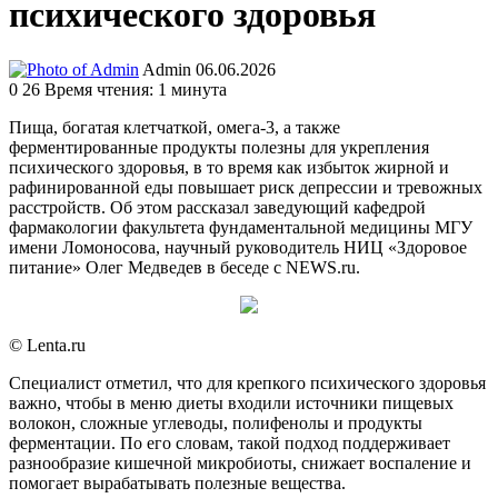
психического здоровья
Send
Admin
06.06.2026
an
0
26
Время чтения: 1 минута
email
Пища, богатая клетчаткой, омега-3, а также
ферментированные продукты полезны для укрепления
психического здоровья, в то время как избыток жирной и
рафинированной еды повышает риск депрессии и тревожных
расстройств. Об этом рассказал заведующий кафедрой
фармакологии факультета фундаментальной медицины МГУ
имени Ломоносова, научный руководитель НИЦ «Здоровое
питание» Олег Медведев в беседе с NEWS.ru.
© Lenta.ru
Специалист отметил, что для крепкого психического здоровья
важно, чтобы в меню диеты входили источники пищевых
волокон, сложные углеводы, полифенолы и продукты
ферментации. По его словам, такой подход поддерживает
разнообразие кишечной микробиоты, снижает воспаление и
помогает вырабатывать полезные вещества.