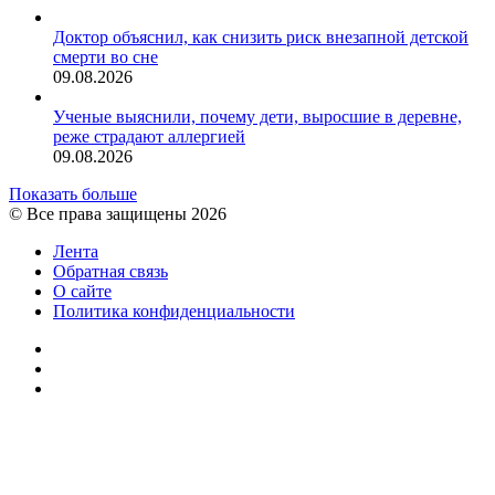
Доктор объяснил, как снизить риск внезапной детской
смерти во сне
09.08.2026
Ученые выяснили, почему дети, выросшие в деревне,
реже страдают аллергией
09.08.2026
Показать больше
© Все права защищены 2026
Лента
Обратная связь
О сайте
Политика конфиденциальности
YouTube
vk.com
RSS
Facebook
Twitter
WhatsApp
Telegram
Кнопка
«Наверх»