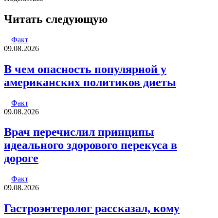
Facebook
Twitter
LinkedIn
Tumblr
Reddit
Вконтакте
Одноклассники
Skype
WhatsApp
Telegram
Viber
Line
Поделиться
Печатать
через
Читать следующую
электронную
почту
Факт
09.08.2026
В чем опасность популярной у
американских политиков диеты
Факт
09.08.2026
Врач перечислил принципы
идеального здорового перекуса в
дороге
Факт
09.08.2026
Гастроэнтеролог рассказал, кому