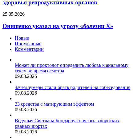
здоровья репродуктивных органов
поддержания
здоровья
Онищенко
25.05.2026
репродуктивных
указал
органов
на
Онищенко указал на угрозу «болезни X»
угрозу
«болезни
Новые
X»
Популярные
Комментарии
Может ли проктолог определить любовь к анальному
сексу во время осмотра
09.08.2026
Зачем зумеры стали брать родителей на собеседования
09.08.2026
23 средства с матирующим эффектом
09.08.2026
Ведущая Светлана Бондарчук снялась в коротких
рваных шортах
09.08.2026