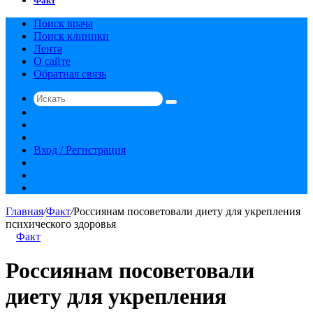
Факт
Поиск врача
Поиск клиники
Лента
О сайте
Обратная связь
Искать
Switch
skin
Sidebar
Случайная
статья
Вход / Регистрация
RSS
vk.com
YouTube
Главная
/
Факт
/
Россиянам посоветовали диету для укрепления
психического здоровья
Факт
Россиянам посоветовали
диету для укрепления