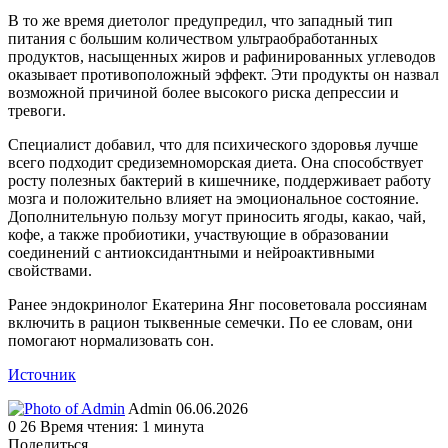
В то же время диетолог предупредил, что западный тип
питания с большим количеством ультраобработанных
продуктов, насыщенных жиров и рафинированных углеводов
оказывает противоположный эффект. Эти продукты он назвал
возможной причиной более высокого риска депрессии и
тревоги.
Специалист добавил, что для психического здоровья лучше
всего подходит средиземноморская диета. Она способствует
росту полезных бактерий в кишечнике, поддерживает работу
мозга и положительно влияет на эмоциональное состояние.
Дополнительную пользу могут приносить ягоды, какао, чай,
кофе, а также пробиотики, участвующие в образовании
соединений с антиоксидантными и нейроактивными
свойствами.
Ранее эндокринолог Екатерина Янг посоветовала россиянам
включить в рацион тыквенные семечки. По ее словам, они
помогают нормализовать сон.
Источник
Send
Admin
06.06.2026
an
0
26
Время чтения: 1 минута
email
Поделиться