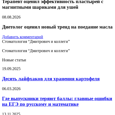
Терапевт оценил эффективность пластырей с
магнитными шариками для ушей
08.08.2026
Диетолог оценил новый тренд на поедание масла
Добавить комментарий
Стоматология “Дмитрович и коллеги”
Стоматология “Дмитрович и коллеги”
Новые статьи
Десять
19.09.2025
лайфхаков
для
Десять лайфхаков для хранения картофеля
хранения
картофеля
Где
06.03.2026
выпускники
теряют
Где выпускники теряют баллы: главные ошибки
баллы:
на ЕГЭ по русскому и математике
главные
ошибки
Психолог
13.11.2025