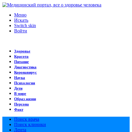
Меню
Искать
Switch skin
Войти
Здоровье
Красота
Питание
Диагностика
Коронавирус
Наука
Психология
Дети
В мире
Образ жизни
Персона
Факт
Поиск врача
Поиск клиники
Лента