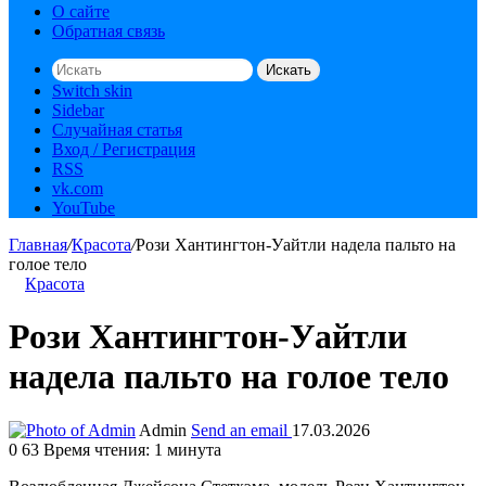
О сайте
Обратная связь
Искать
Switch skin
Sidebar
Случайная статья
Вход / Регистрация
RSS
vk.com
YouTube
Главная
/
Красота
/
Рози Хантингтон-Уайтли надела пальто на
голое тело
Красота
Рози Хантингтон-Уайтли
надела пальто на голое тело
Admin
Send an email
17.03.2026
0
63
Время чтения: 1 минута