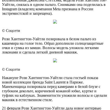
Возлюбленная Джейсона Стетхэма, модель Рози Хантингтон-
Уайтли, снялась в одном пальто. Снимками она поделилась в
Instagram (владелец компания Meta признана в России
экстремистской и запрещена).
© Соцсети
Рози Хантингтон-Уайтли позировала в белом пальто из
кашемира на голое тело. Образ дополнили солнцезащитные
очки и сумка из замши. Волосы модель уложила легкими
локонами и сделала легкий дневной макияж.
© Соцсети
Накануне Рози Хантингтон-Уайтли стала гостьей показа
новой коллекции бренда Saint Laurent в Париже.
Манекенщица позировала перед камерами в белой блузе с
глубоким декольте, коричневой кожаной юбке, куртке и
туфлях на каблуках. Знаменитости уложили волосы и сделали
макияж в естественном стиле.
21 февраля Рози Хантингтон-Уайтли дала новое интервью