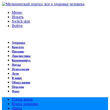
Меню
Искать
Switch skin
Войти
Здоровье
Красота
Питание
Диагностика
Коронавирус
Наука
Психология
Дети
В мире
Образ жизни
Персона
Факт
Поиск врача
Поиск клиники
Лента