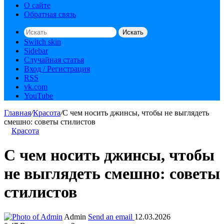
О сайте
Обратная связь
Искать
Switch skin
Sidebar
Случайная статья
Вход / Регистрация
RSS
vk.com
YouTube
Главная
/
Красота
/
С чем носить джинсы, чтобы не выглядеть
смешно: советы стилистов
Красота
С чем носить джинсы, чтобы
не выглядеть смешно: советы
стилистов
Admin
Send an email
12.03.2026