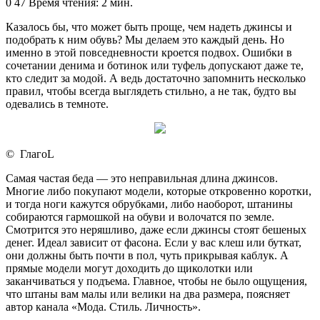
0
47
Время чтения: 2 мин.
Казалось бы, что может быть проще, чем надеть джинсы и
подобрать к ним обувь? Мы делаем это каждый день. Но
именно в этой повседневности кроется подвох. Ошибки в
сочетании денима и ботинок или туфель допускают даже те,
кто следит за модой. А ведь достаточно запомнить несколько
правил, чтобы всегда выглядеть стильно, а не так, будто вы
одевались в темноте.
© ГлагоL
Самая частая беда — это неправильная длина джинсов.
Многие либо покупают модели, которые откровенно коротки,
и тогда ноги кажутся обрубками, либо наоборот, штанины
собираются гармошкой на обуви и волочатся по земле.
Смотрится это неряшливо, даже если джинсы стоят бешеных
денег. Идеал зависит от фасона. Если у вас клеш или буткат,
они должны быть почти в пол, чуть прикрывая каблук. А
прямые модели могут доходить до щиколотки или
заканчиваться у подъема. Главное, чтобы не было ощущения,
что штаны вам малы или велики на два размера, поясняет
автор канала «Мода. Стиль. Личность».