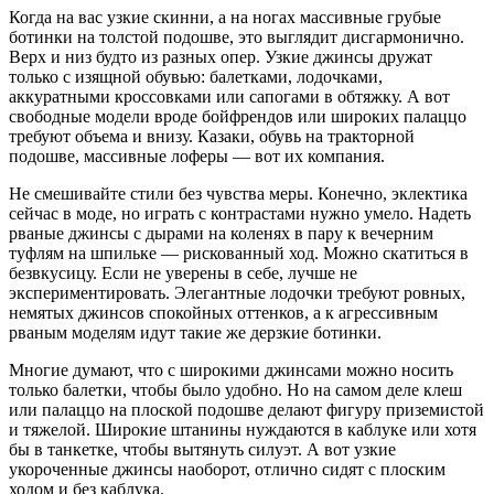
Когда на вас узкие скинни, а на ногах массивные грубые
ботинки на толстой подошве, это выглядит дисгармонично.
Верх и низ будто из разных опер. Узкие джинсы дружат
только с изящной обувью: балетками, лодочками,
аккуратными кроссовками или сапогами в обтяжку. А вот
свободные модели вроде бойфрендов или широких палаццо
требуют объема и внизу. Казаки, обувь на тракторной
подошве, массивные лоферы — вот их компания.
Не смешивайте стили без чувства меры. Конечно, эклектика
сейчас в моде, но играть с контрастами нужно умело. Надеть
рваные джинсы с дырами на коленях в пару к вечерним
туфлям на шпильке — рискованный ход. Можно скатиться в
безвкусицу. Если не уверены в себе, лучше не
экспериментировать. Элегантные лодочки требуют ровных,
немятых джинсов спокойных оттенков, а к агрессивным
рваным моделям идут такие же дерзкие ботинки.
Многие думают, что с широкими джинсами можно носить
только балетки, чтобы было удобно. Но на самом деле клеш
или палаццо на плоской подошве делают фигуру приземистой
и тяжелой. Широкие штанины нуждаются в каблуке или хотя
бы в танкетке, чтобы вытянуть силуэт. А вот узкие
укороченные джинсы наоборот, отлично сидят с плоским
ходом и без каблука.