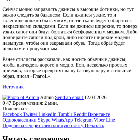
Сейчас модно заправлять джинсы в высокие ботинки, но тут
важно следить за балансом. Если джинсы узкие, то и
голенище должно быть узким, иначе ткань будет собираться
некрасивыми складками. Если же джинсы широкие, то поверх
узких сапог они будут болтаться бесформенным мешком. Либо
подбирайте сапоги под крой, либо носите широкие модели
навыпуск, чтобы они закрывали обувь. Тогда образ будет
цельным и продуманным.
Ранее стилисты рассказали, как носить обычные джинсы,
чтобы выглядеть дорого и модно. Есть несколько простых
приемов, которые превратят вашу базовую пару в стильный
образ, писал «ГлагоL».
Источник
Admin
Send an email
12.03.2026
0
47
Время чтения: 2 мин.
Поделиться
Facebook
Twitter
LinkedIn
Tumblr
Reddit
Вконтакте
Одноклассники
Skype
WhatsApp
Telegram
Viber
Line
Поделиться через электронную почту
Печатать
Читать следующую