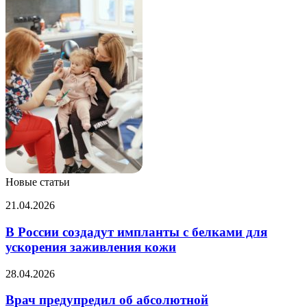
Новые статьи
В России
21.04.2026
создадут
импланты
В России создадут импланты с белками для
с белками
ускорения заживления кожи
для
ускорения
Врач
28.04.2026
заживления
предупредил
кожи
об
Врач предупредил об абсолютной