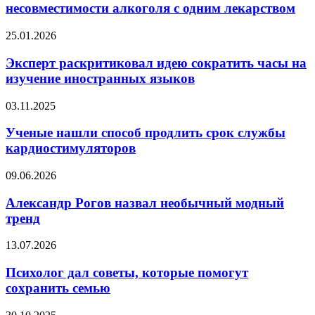
абсолютной
несовместимости алкоголя с одним лекарством
несовместимости
алкоголя
Эксперт
25.01.2026
с
раскритиковал
одним
идею
Эксперт раскритиковал идею сократить часы на
лекарством
сократить
изучение иностранных языков
часы
на
Ученые
03.11.2025
изучение
нашли
иностранных
способ
Ученые нашли способ продлить срок службы
языков
продлить
кардиостимуляторов
срок
службы
Александр
09.06.2026
кардиостимуляторов
Рогов
назвал
Александр Рогов назвал необычный модный
необычный
тренд
модный
тренд
Психолог
13.07.2026
дал
советы,
Психолог дал советы, которые помогут
которые
сохранить семью
помогут
сохранить
Зумеры,