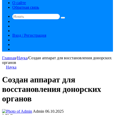
О сайте
Обратная связь
Искать
Switch
skin
Sidebar
Случайная
статья
Вход / Регистрация
RSS
vk.com
YouTube
Главная
/
Наука
/
Создан аппарат для восстановления донорских
органов
Наука
Создан аппарат для
восстановления донорских
органов
Send
Admin
06.10.2025