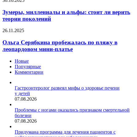
30.10.2025
семью
миллениалы
и
Зумеры, миллениалы и альфы: стоит ли верить
альфы:
теории поколений
стоит
ли
Ольга
26.11.2025
верить
Серябкина
теории
пробежалась
Ольга Серябкина пробежалась по пляжу в
поколений
по
леопардовом мини-платье
пляжу
в
Новые
леопардовом
Популярные
мини-
Комментарии
платье
Гастроэнтеролог развеял мифы о здоровье печени
у детей
07.08.2026
Проблемы с ногами оказались признаком смертельной
болезни
07.08.2026
Придумана программа для лечения пациентов с