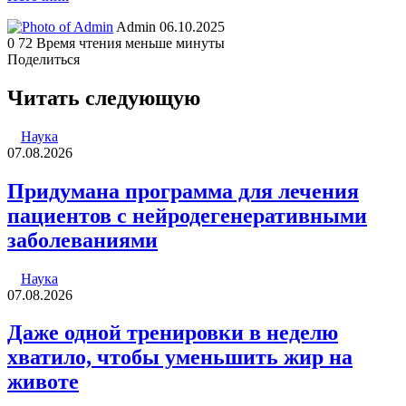
Send
Admin
06.10.2025
an
0
72
Время чтения меньше минуты
email
Поделиться
Facebook
Twitter
LinkedIn
Tumblr
Reddit
Вконтакте
Одноклассники
Skype
WhatsApp
Telegram
Viber
Line
Поделиться
Печатать
через
Читать следующую
электронную
почту
Наука
07.08.2026
Придумана программа для лечения
пациентов с нейродегенеративными
заболеваниями
Наука
07.08.2026
Даже одной тренировки в неделю
хватило, чтобы уменьшить жир на
животе