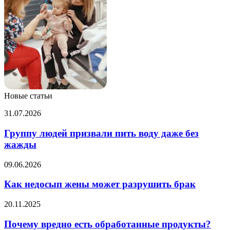
Новые статьи
Группу
31.07.2026
людей
призвали
Группу людей призвали пить воду даже без
пить
жажды
воду
даже
Как
09.06.2026
без
недосып
жажды
жены
Как недосып жены может разрушить брак
может
разрушить
Почему
20.11.2025
брак
вредно
есть
Почему вредно есть обработанные продукты?