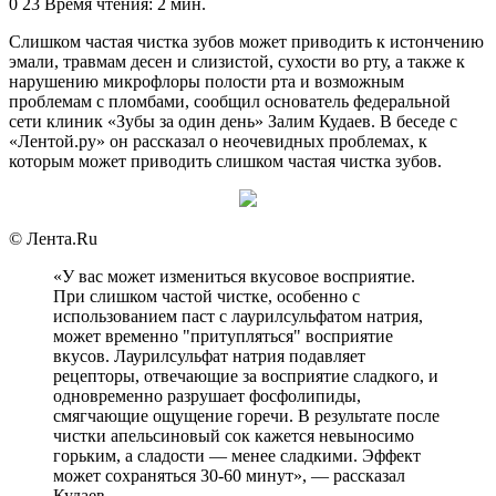
an
0
23
Время чтения: 2 мин.
email
Слишком частая чистка зубов может приводить к истончению
эмали, травмам десен и слизистой, сухости во рту, а также к
нарушению микрофлоры полости рта и возможным
проблемам с пломбами, сообщил основатель федеральной
сети клиник «Зубы за один день» Залим Кудаев. В беседе с
«Лентой.ру» он рассказал о неочевидных проблемах, к
которым может приводить слишком частая чистка зубов.
© Лента.Ru
«У вас может измениться вкусовое восприятие.
При слишком частой чистке, особенно с
использованием паст с лаурилсульфатом натрия,
может временно "притупляться" восприятие
вкусов. Лаурилсульфат натрия подавляет
рецепторы, отвечающие за восприятие сладкого, и
одновременно разрушает фосфолипиды,
смягчающие ощущение горечи. В результате после
чистки апельсиновый сок кажется невыносимо
горьким, а сладости — менее сладкими. Эффект
может сохраняться 30-60 минут», — рассказал
Кудаев.