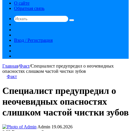
О сайте
Обратная связь
Искать
Switch
skin
Sidebar
Случайная
статья
Вход / Регистрация
RSS
vk.com
YouTube
Главная
/
Факт
/
Специалист предупредил о неочевидных
опасностях слишком частой чистки зубов
Факт
Специалист предупредил о
неочевидных опасностях
слишком частой чистки зубов
Send
Admin
19.06.2026