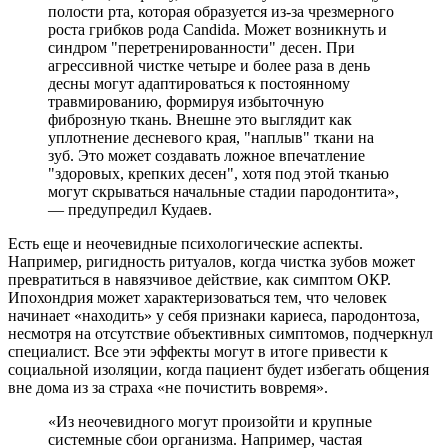
полости рта, которая образуется из-за чрезмерного
роста грибков рода Candida. Может возникнуть и
синдром "перетренированности" десен. При
агрессивной чистке четыре и более раза в день
десны могут адаптироваться к постоянному
травмированию, формируя избыточную
фиброзную ткань. Внешне это выглядит как
уплотнение десневого края, "наплыв" ткани на
зуб. Это может создавать ложное впечатление
"здоровых, крепких десен", хотя под этой тканью
могут скрываться начальные стадии пародонтита»,
— предупредил Кудаев.
Есть еще и неочевидные психологические аспекты.
Например, ригидность ритуалов, когда чистка зубов может
превратиться в навязчивое действие, как симптом ОКР.
Ипохондрия может характеризоваться тем, что человек
начинает «находить» у себя признаки кариеса, пародонтоза,
несмотря на отсутствие объективных симптомов, подчеркнул
специалист. Все эти эффекты могут в итоге привести к
социальной изоляции, когда пациент будет избегать общения
вне дома из за страха «не почистить вовремя».
«Из неочевидного могут произойти и крупные
системные сбои организма. Например, частая