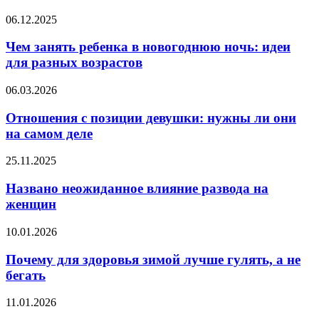
обработанные
продукты?
Чем
06.12.2025
занять
ребенка
Чем занять ребенка в новогоднюю ночь: идеи
в
для разных возрастов
новогоднюю
ночь:
Отношения
06.03.2026
идеи
с
для
позиции
Отношения с позиции девушки: нужны ли они
разных
девушки:
на самом деле
возрастов
нужны
ли
Названо
25.11.2025
они
неожиданное
на
влияние
Названо неожиданное влияние развода на
самом
развода
женщин
деле
на
женщин
Почему
10.01.2026
для
здоровья
Почему для здоровья зимой лучше гулять, а не
зимой
бегать
лучше
гулять,
В
11.01.2026
а
каких