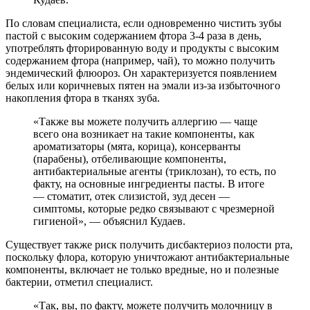
По словам специалиста, если одновременно чистить зубы
пастой с высоким содержанием фтора 3-4 раза в день,
употреблять фторированную воду и продукты с высоким
содержанием фтора (например, чай), то можно получить
эндемический флюороз. Он характеризуется появлением
белых или коричневых пятен на эмали из-за избыточного
накопления фтора в тканях зуба.
«Также вы можете получить аллергию — чаще
всего она возникает на такие компоненты, как
ароматизаторы (мята, корица), консерванты
(парабены), отбеливающие компоненты,
антибактериальные агенты (триклозан), то есть, по
факту, на основные ингредиенты пасты. В итоге
— стоматит, отек слизистой, зуд десен —
симптомы, которые редко связывают с чрезмерной
гигиеной», — объяснил Кудаев.
Существует также риск получить дисбактериоз полости рта,
поскольку флора, которую уничтожают антибактериальные
компоненты, включает не только вредные, но и полезные
бактерии, отметил специалист.
«Так, вы, по факту, можете получить молочницу в