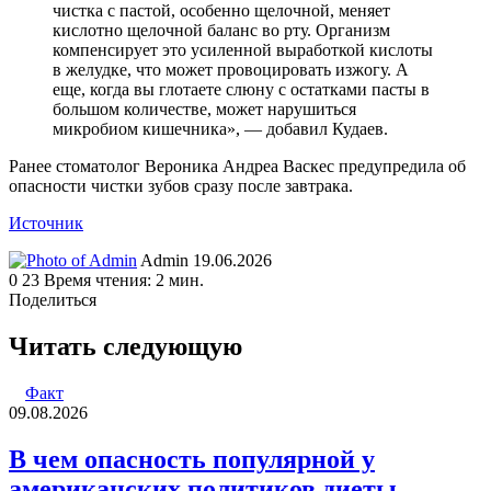
чистка с пастой, особенно щелочной, меняет
кислотно щелочной баланс во рту. Организм
компенсирует это усиленной выработкой кислоты
в желудке, что может провоцировать изжогу. А
еще, когда вы глотаете слюну с остатками пасты в
большом количестве, может нарушиться
микробиом кишечника», — добавил Кудаев.
Ранее стоматолог Вероника Андреа Васкес предупредила об
опасности чистки зубов сразу после завтрака.
Источник
Send
Admin
19.06.2026
an
0
23
Время чтения: 2 мин.
email
Поделиться
Facebook
Twitter
LinkedIn
Tumblr
Reddit
Вконтакте
Одноклассники
Skype
WhatsApp
Telegram
Viber
Line
Поделиться
Печатать
через
Читать следующую
электронную
почту
Факт
09.08.2026
В чем опасность популярной у
американских политиков диеты