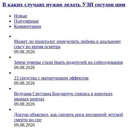
не
случаях
В каких случаях нужно делать УЗИ сосудов шеи
бегать
нужно
делать
Новые
УЗИ
Популярные
сосудов
Комментарии
шеи
Может ли проктолог определить любовь к анальному
сексу во время осмотра
09.08.2026
Зачем зумеры стали брать родителей на собеседования
09.08.2026
23 средства с матирующим эффектом
09.08.2026
Ведущая Светлана Бондарчук снялась в коротких
рваных шортах
09.08.2026
Доктор объяснил, как снизить риск внезапной детской
смерти во сне
09.08.2026