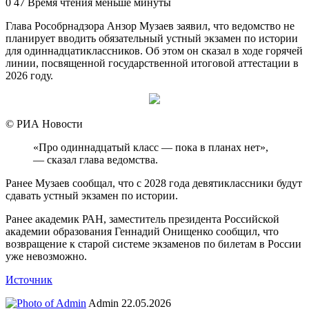
an
0
47
Время чтения меньше минуты
email
Глава Рособрнадзора Анзор Музаев заявил, что ведомство не
планирует вводить обязательный устный экзамен по истории
для одиннадцатиклассников. Об этом он сказал в ходе горячей
линии, посвященной государственной итоговой аттестации в
2026 году.
© РИА Новости
«Про одиннадцатый класс — пока в планах нет»,
— сказал глава ведомства.
Ранее Музаев сообщал, что с 2028 года девятиклассники будут
сдавать устный экзамен по истории.
Ранее академик РАН, заместитель президента Российской
академии образования Геннадий Онищенко сообщил, что
возвращение к старой системе экзаменов по билетам в России
уже невозможно.
Источник
Send
Admin
22.05.2026