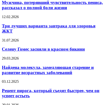
чувствительность
Мужчина, потерявший чувствительность пениса,
пениса,
рассказал о полной боли жизни
рассказал
о
Три
12.02.2026
полной
лучших
боли
варианта
Три лучших варианта завтрака для здоровья
жизни
завтрака
ЖКТ
для
здоровья
Селену
31.07.2026
ЖКТ
Гомес
засняли
Селену Гомес засняли в красном бикини
в
красном
Найдена
29.03.2026
бикини
молекула,
замедляющая
Найдена молекула, замедляющая старение и
старение
развитие возрастных заболеваний
и
развитие
Рецепт
03.12.2025
возрастных
пирога,
заболеваний
который
Рецепт пирога, который съедят быстрее, чем он
съедят
успеет остыть
быстрее,
чем
Ученые
29.01.2026