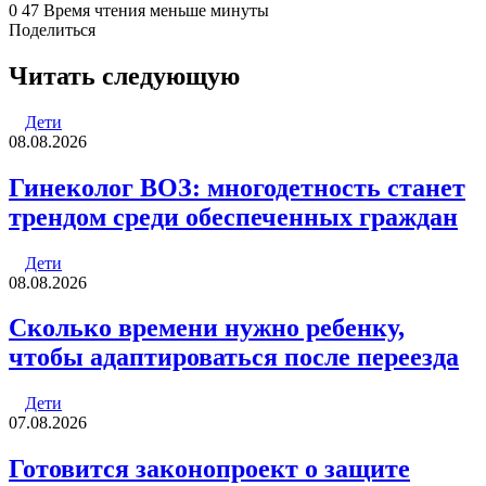
an
0
47
Время чтения меньше минуты
email
Поделиться
Facebook
Twitter
LinkedIn
Tumblr
Reddit
Вконтакте
Одноклассники
Skype
WhatsApp
Telegram
Viber
Line
Поделиться
Печатать
через
Читать следующую
электронную
почту
Дети
08.08.2026
Гинеколог ВОЗ: многодетность станет
трендом среди обеспеченных граждан
Дети
08.08.2026
Сколько времени нужно ребенку,
чтобы адаптироваться после переезда
Дети
07.08.2026
Готовится законопроект о защите