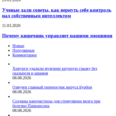
он
дали
успеет
советы,
Ученые дали советы, как вернуть себе контроль
остыть
как
над собственным интеллектом
вернуть
себе
Почему
11.03.2026
контроль
кишечник
над
управляет
Почему кишечник управляет нашими эмоциями
собственным
нашими
интеллектом
эмоциями
Новые
Популярные
Комментарии
Хирурги удалили мужчине крупную грыжу без
скальпеля и шрамов
08.08.2026
Озвучен главный переносчик вируса Бурбон
08.08.2026
Созданы наночастицы для стимуляции мозга при
болезни Паркинсона
08.08.2026