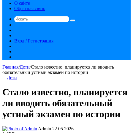
О сайте
Обратная связь
Искать
Switch
skin
Sidebar
Случайная
статья
Вход / Регистрация
RSS
vk.com
YouTube
Главная
/
Дети
/
Стало известно, планируется ли вводить
обязательный устный экзамен по истории
Дети
Стало известно, планируется
ли вводить обязательный
устный экзамен по истории
Send
Admin
22.05.2026