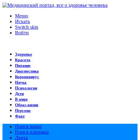
Меню
Искать
Switch skin
Войти
Здоровье
Красота
Питание
Диагностика
Коронавирус
Наука
Психология
Дети
В мире
Образ жизни
Персона
Факт
Поиск врача
Поиск клиники
Лента