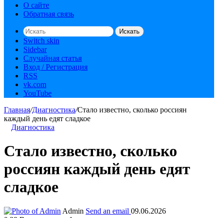
О сайте
Обратная связь
Искать
Switch skin
Sidebar
Случайная статья
Вход / Регистрация
RSS
vk.com
YouTube
Главная
/
Диагностика
/
Стало известно, сколько россиян
каждый день едят сладкое
Диагностика
Стало известно, сколько
россиян каждый день едят
сладкое
Admin
Send an email
09.06.2026