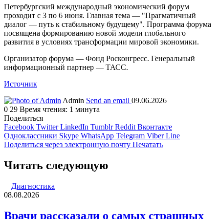
Петербургский международный экономический форум
проходит с 3 по 6 июня. Главная тема — "Прагматичный
диалог — путь к стабильному будущему". Программа форума
посвящена формированию новой модели глобального
развития в условиях трансформации мировой экономики.
Организатор форума — Фонд Росконгресс. Генеральный
информационный партнер — ТАСС.
Источник
Admin
Send an email
09.06.2026
0
29
Время чтения: 1 минута
Поделиться
Facebook
Twitter
LinkedIn
Tumblr
Reddit
Вконтакте
Одноклассники
Skype
WhatsApp
Telegram
Viber
Line
Поделиться через электронную почту
Печатать
Читать следующую
Диагностика
08.08.2026
Врачи рассказали о самых страшных