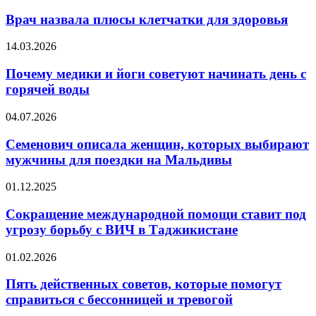
назвала
плюсы
Врач назвала плюсы клетчатки для здоровья
клетчатки
для
Почему
14.03.2026
здоровья
медики
и
Почему медики и йоги советуют начинать день с
йоги
горячей воды
советуют
начинать
Семенович
04.07.2026
день
описала
с
женщин,
Семенович описала женщин, которых выбирают
горячей
которых
мужчины для поездки на Мальдивы
воды
выбирают
мужчины
Сокращение
01.12.2025
для
международной
поездки
помощи
Сокращение международной помощи ставит под
на
ставит
угрозу борьбу с ВИЧ в Таджикистане
Мальдивы
под
угрозу
Пять
01.02.2026
борьбу
действенных
с
советов,
Пять действенных советов, которые помогут
ВИЧ
которые
справиться с бессонницей и тревогой
в
помогут
Таджикистане