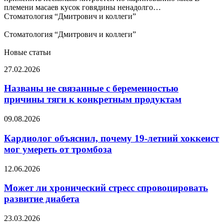
племени масаев кусок говядины ненадолго…
Стоматология “Дмитрович и коллеги”
Стоматология “Дмитрович и коллеги”
Новые статьи
Названы
27.02.2026
не
связанные
Названы не связанные с беременностью
с
причины тяги к конкретным продуктам
беременностью
причины
Кардиолог
09.08.2026
тяги
объяснил,
к
почему
Кардиолог объяснил, почему 19-летний хоккеист
конкретным
19-
мог умереть от тромбоза
продуктам
летний
хоккеист
Может
12.06.2026
мог
ли
умереть
хронический
Может ли хронический стресс спровоцировать
от
стресс
развитие диабета
тромбоза
спровоцировать
развитие
Врач
23.03.2026
диабета