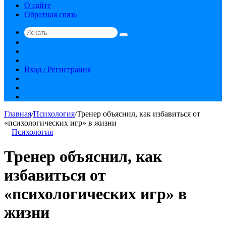
О сайте
Обратная связь
Искать
Switch
skin
Sidebar
Случайная
статья
Вход / Регистрация
RSS
vk.com
YouTube
Главная
/
Психология
/
Тренер объяснил, как избавиться от
«психологических игр» в жизни
Психология
Тренер объяснил, как
избавиться от
«психологических игр» в
жизни