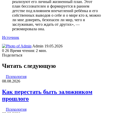
реализуют его личный жизненный план. Этот
план бессознателен и формируется в раннем
детстве под влиянием впечатлений ребёнка и его
собственных выводов о себе и о мире кто я, можно
ли мне доверять, безопасен ли мир, чего я
заслуживаю, чего ждать от других», —
резюмировала она.
Источник
Send
Admin
19.05.2026
an
0
26
Время чтения: 2 мин.
email
Поделиться
Facebook
Twitter
LinkedIn
Tumblr
Reddit
Вконтакте
Одноклассники
Skype
WhatsApp
Telegram
Viber
Line
Поделиться
Печатать
через
Читать следующую
электронную
почту
Психология
08.08.2026
Как перестать быть заложником
прошлого
Психология