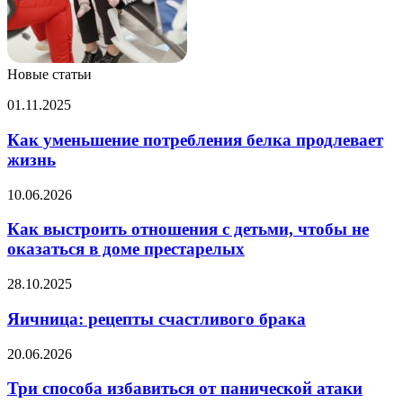
Новые статьи
Как
01.11.2025
уменьшение
потребления
Как уменьшение потребления белка продлевает
белка
жизнь
продлевает
жизнь
Как
10.06.2026
выстроить
отношения
Как выстроить отношения с детьми, чтобы не
с
оказаться в доме престарелых
детьми,
чтобы
Яичница:
28.10.2025
не
рецепты
оказаться
счастливого
Яичница: рецепты счастливого брака
в
брака
доме
Три
20.06.2026
престарелых
способа
избавиться
Три способа избавиться от панической атаки
от