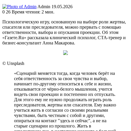
Send
Admin
19.05.2026
an
0
26
Время чтения: 2 мин.
email
Психологическую игру, основанную на выборе роли жертвы,
спасателя или преследователя, можно прервать с помощью
ответственности, выбора и опускания проекции. Об этом
«Газете.Ru» рассказала клинический психолог, СТА‑тренер и
бизнес‑консультант Анна Макарова.
© Unsplash
«Сценарий меняется тогда, когда человек берёт на
себя ответственность за свои чувства и выбор,
начинает по‑другому относиться к себе и жизни,
отказывается от чёрно‑белого мышления, учится
видеть свои проекции и постепенно их отпускать.
Для этого ему не нужно продолжать играть роль
преследователя, жертвы или спасателя. Ему важно
учиться жить в согласии со своими реальными
чувствами, быть честным с собой и другими,
опираться на контакт "здесь и сейчас", а не на
старые сценарии из прошлого. Жить в