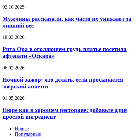
панической
Мужчины
02.10.2025
атаки
рассказали,
как
Мужчины рассказали, как часто их унижают за
часто
лишний вес
их
унижают
Рита
18.03.2026
за
Ора
лишний
в
Рита Ора в оголяющем грудь платье посетила
вес
оголяющем
афтепати «Оскара»
грудь
платье
Ночной
06.02.2026
посетила
зажор:
афтепати
что
Ночной зажор: что делать, если просыпается
«Оскара»
делать,
зверский аппетит
если
просыпается
Пюре
01.05.2026
зверский
как
аппетит
в
Пюре как в хорошем ресторане: добавьте один
хорошем
простой ингредиент
ресторане:
добавьте
Новые
один
Популярные
простой