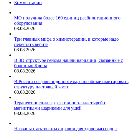
Комментарии
ингредиент
МО получила более 160 единиц реабилитационного
оборудования
08.08.2026
Три главных мифа о химиотерапии, в которые надо
перестать верить
08.08.2026
В 3D-структуре генома нашли вариации, связанные с
болезнью Крона
08.08.2026
В России создали эндопротезы, способные имитировать
структуру настоящей кости
08.08.2026
Терапевт оценил эффективность пластырей с
магнитными шариками для ушей
08.08.2026
Названы пять золотых правил для здоровья сердца