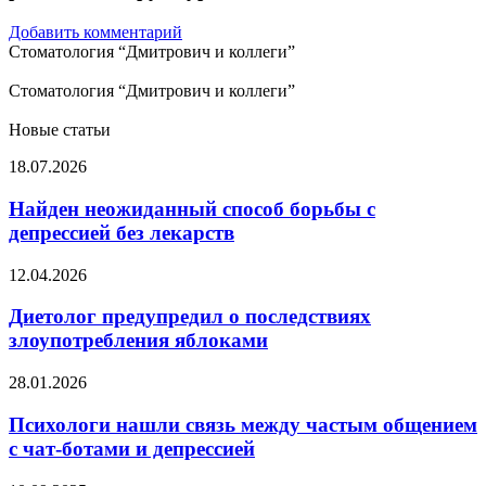
Добавить комментарий
Стоматология “Дмитрович и коллеги”
Стоматология “Дмитрович и коллеги”
Новые статьи
Найден
18.07.2026
неожиданный
способ
Найден неожиданный способ борьбы с
борьбы
депрессией без лекарств
с
депрессией
Диетолог
12.04.2026
без
предупредил
лекарств
о
Диетолог предупредил о последствиях
последствиях
злоупотребления яблоками
злоупотребления
яблоками
Психологи
28.01.2026
нашли
связь
Психологи нашли связь между частым общением
между
с чат-ботами и депрессией
частым
общением