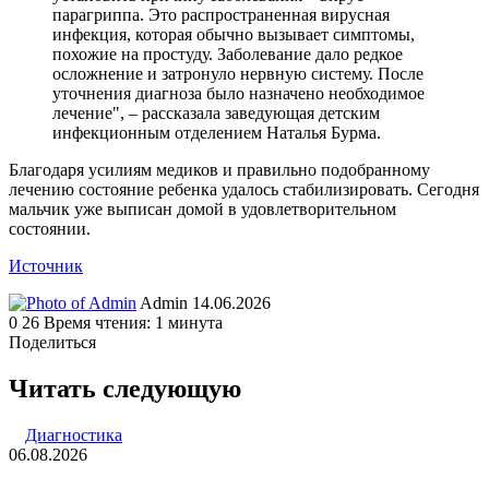
парагриппа. Это распространенная вирусная
инфекция, которая обычно вызывает симптомы,
похожие на простуду. Заболевание дало редкое
осложнение и затронуло нервную систему. После
уточнения диагноза было назначено необходимое
лечение", – рассказала заведующая детским
инфекционным отделением Наталья Бурма.
Благодаря усилиям медиков и правильно подобранному
лечению состояние ребенка удалось стабилизировать. Сегодня
мальчик уже выписан домой в удовлетворительном
состоянии.
Источник
Send
Admin
14.06.2026
an
0
26
Время чтения: 1 минута
email
Поделиться
Facebook
Twitter
LinkedIn
Tumblr
Reddit
Вконтакте
Одноклассники
Skype
WhatsApp
Telegram
Viber
Line
Поделиться
Печатать
через
Читать следующую
электронную
почту
Диагностика
06.08.2026