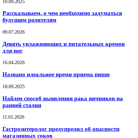
Рассказываем,
10.09.2025
с
о
чат-
чем
Рассказываем, о чем необходимо задуматься
ботами
необходимо
будущим родителям
и
задуматься
депрессией
будущим
Девять
09.07.2026
родителям
увлажняющих
и
Девять увлажняющих и питательных кремов
питательных
для ног
кремов
для
Названо
16.04.2026
ног
идеальное
время
Названо идеальное время приема пищи
приема
пищи
Найден
18.09.2025
способ
выявления
Найден способ выявления рака яичников на
рака
ранней стадии
яичников
на
Гастроэнтеролог
11.01.2026
ранней
предупредил
стадии
об
Гастроэнтеролог предупредил об опасности
опасности
магазинных соков