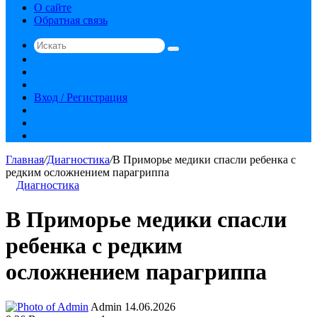
О сайте
Обратная связь
Искать
Switch
skin
Sidebar
Случайная
статья
Вход / Регистрация
RSS
vk.com
YouTube
Главная
/
Диагностика
/
В Приморье медики спасли ребенка с
редким осложнением парагриппа
Диагностика
В Приморье медики спасли
ребенка с редким
осложнением парагриппа
Send
Admin
14.06.2026