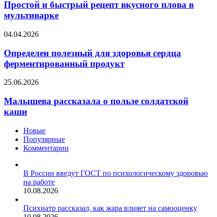
быстрый
Простой и быстрый рецепт вкусного плова в
оказалась
рецепт
мультиварке
тяжело
вкусного
больна
плова
Определен
04.04.2026
в
полезный
мультиварке
для
Определен полезный для здоровья сердца
здоровья
ферментированный продукт
сердца
ферментированный
Малышева
25.06.2026
продукт
рассказала
о
Малышева рассказала о пользе солдатской
пользе
каши
солдатской
каши
Новые
Популярные
Комментарии
В России введут ГОСТ по психологическому здоровью
на работе
10.08.2026
Психиатр рассказал, как жара влияет на самооценку
10.08.2026