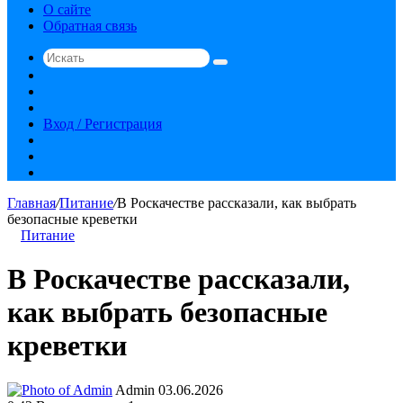
О сайте
Обратная связь
Искать
Switch
skin
Sidebar
Случайная
статья
Вход / Регистрация
RSS
vk.com
YouTube
Главная
/
Питание
/
В Роскачестве рассказали, как выбрать
безопасные креветки
Питание
В Роскачестве рассказали,
как выбрать безопасные
креветки
Send
Admin
03.06.2026