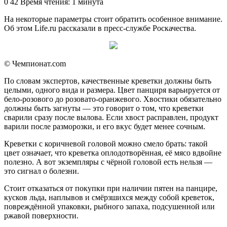
an
0
42
Время чтения: 1 минута
email
На некоторые параметры стоит обратить особенное внимание.
Об этом Life.ru рассказали в пресс-службе Роскачества.
© Чемпионат.com
По словам экспертов, качественные креветки должны быть
целыми, одного вида и размера. Цвет панциря варьируется от
бело-розового до розовато-оранжевого. Хвостики обязательно
должны быть загнуты — это говорит о том, что креветки
сварили сразу после вылова. Если хвост расправлен, продукт
варили после разморозки, и его вкус будет менее сочным.
Креветки с коричневой головой можно смело брать: такой
цвет означает, что креветка оплодотворённая, её мясо вдвойне
полезно. А вот экземпляры с чёрной головой есть нельзя —
это сигнал о болезни.
Стоит отказаться от покупки при наличии пятен на панцире,
кусков льда, наплывов и смёрзшихся между собой креветок,
повреждённой упаковки, рыбного запаха, подсушенной или
ржавой поверхности.