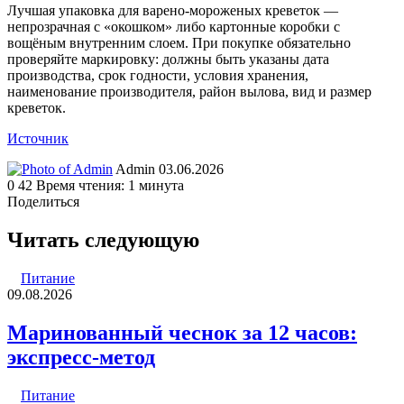
Лучшая упаковка для варено-мороженых креветок —
непрозрачная с «окошком» либо картонные коробки с
вощёным внутренним слоем. При покупке обязательно
проверяйте маркировку: должны быть указаны дата
производства, срок годности, условия хранения,
наименование производителя, район вылова, вид и размер
креветок.
Источник
Send
Admin
03.06.2026
an
0
42
Время чтения: 1 минута
email
Поделиться
Facebook
Twitter
LinkedIn
Tumblr
Reddit
Вконтакте
Одноклассники
Skype
WhatsApp
Telegram
Viber
Line
Поделиться
Печатать
через
Читать следующую
электронную
почту
Питание
09.08.2026
Маринованный чеснок за 12 часов:
экспресс-метод
Питание