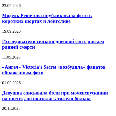
которые
Модель
23.05.2026
пора
Решетова
перестать
опубликовала
Модель Решетова опубликовала фото в
верить
фото
коротких шортах и лонгсливе
в
коротких
Исследователи
19.09.2025
шортах
связали
и
дневной
Исследователи связали дневной сон с риском
лонгсливе
сон
ранней смерти
с
риском
«Ангел»
11.05.2026
ранней
Victoria’s
смерти
Secret
«Ангел» Victoria’s Secret «возбудила» фанатов
«возбудила»
обнаженным фото
фанатов
обнаженным
Девушка
01.02.2026
фото
списывала
боли
Девушка списывала боли при мочеиспускании
при
на цистит, но оказалась тяжело больна
мочеиспускании
на
Простой
20.11.2025
цистит,
и
но