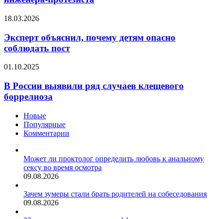
образование
инженера-
Эксперт
18.03.2026
протезиста
объяснил,
почему
Эксперт объяснил, почему детям опасно
детям
соблюдать пост
опасно
соблюдать
В
01.10.2025
пост
России
выявили
В России выявили ряд случаев клещевого
ряд
боррелиоза
случаев
клещевого
Новые
боррелиоза
Популярные
Комментарии
Может ли проктолог определить любовь к анальному
сексу во время осмотра
09.08.2026
Зачем зумеры стали брать родителей на собеседования
09.08.2026