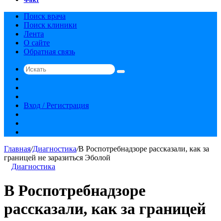
Поиск врача
Поиск клиники
Лента
О сайте
Обратная связь
Искать
Switch
skin
Sidebar
Случайная
статья
Вход / Регистрация
RSS
vk.com
YouTube
Главная
/
Диагностика
/
В Роспотребнадзоре рассказали, как за
границей не заразиться Эболой
Диагностика
В Роспотребнадзоре
рассказали, как за границей