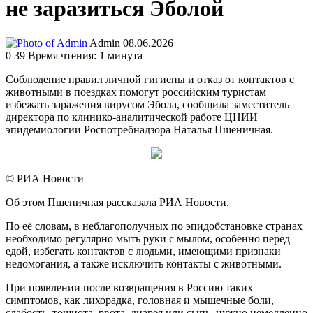
не заразиться Эболой
Send
Admin
08.06.2026
an
0
39
Время чтения: 1 минута
email
Соблюдение правил личной гигиены и отказ от контактов с
животными в поездках помогут российским туристам
избежать заражения вирусом Эбола, сообщила заместитель
директора по клинико-аналитической работе ЦНИИ
эпидемиологии Роспотребнадзора Наталья Пшеничная.
© РИА Новости
Об этом Пшеничная рассказала РИА Новости.
По её словам, в неблагополучных по эпидобстановке странах
необходимо регулярно мыть руки с мылом, особенно перед
едой, избегать контактов с людьми, имеющими признаки
недомогания, а также исключить контакты с животными.
При появлении после возвращения в Россию таких
симптомов, как лихорадка, головная и мышечные боли,
слабость, тошнота, рвота, диарея или сыпь, нужно немедленно