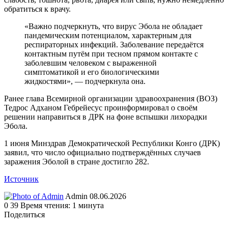
обратиться к врачу.
«Важно подчеркнуть, что вирус Эбола не обладает
пандемическим потенциалом, характерным для
респираторных инфекций. Заболевание передаётся
контактным путём при тесном прямом контакте с
заболевшим человеком с выраженной
симптоматикой и его биологическими
жидкостями», — подчеркнула она.
Ранее глава Всемирной организации здравоохранения (ВОЗ)
Тедрос Адханом Гебрейесус проинформировал о своём
решении направиться в ДРК на фоне вспышки лихорадки
Эбола.
1 июня Минздрав Демократической Республики Конго (ДРК)
заявил, что число официально подтверждённых случаев
заражения Эболой в стране достигло 282.
Источник
Send
Admin
08.06.2026
an
0
39
Время чтения: 1 минута
email
Поделиться
Facebook
Twitter
LinkedIn
Tumblr
Reddit
Вконтакте
Одноклассники
Skype
WhatsApp
Telegram
Viber
Line
Поделиться
Печатать