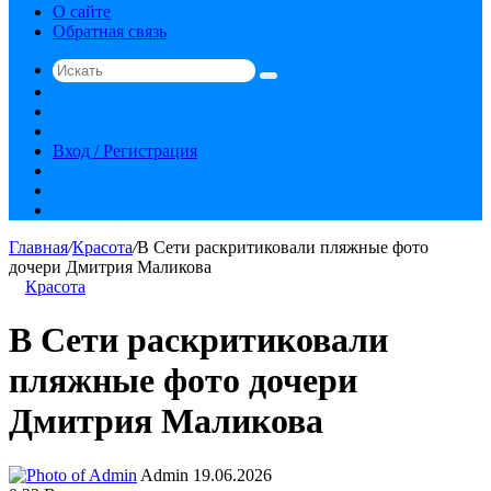
О сайте
Обратная связь
Искать
Switch
skin
Sidebar
Случайная
статья
Вход / Регистрация
RSS
vk.com
YouTube
Главная
/
Красота
/
В Сети раскритиковали пляжные фото
дочери Дмитрия Маликова
Красота
В Сети раскритиковали
пляжные фото дочери
Дмитрия Маликова
Send
Admin
19.06.2026