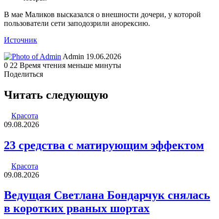
В мае Маликов высказался о внешности дочери, у которой
пользователи сети заподозрили анорексию.
Источник
Send
Admin
19.06.2026
an
0
22
Время чтения меньше минуты
email
Поделиться
Facebook
Twitter
LinkedIn
Tumblr
Reddit
Вконтакте
Одноклассники
Skype
WhatsApp
Telegram
Viber
Line
Поделиться
Печатать
через
Читать следующую
электронную
почту
Красота
09.08.2026
23 средства с матирующим эффектом
Красота
09.08.2026
Ведущая Светлана Бондарчук снялась
в коротких рваных шортах