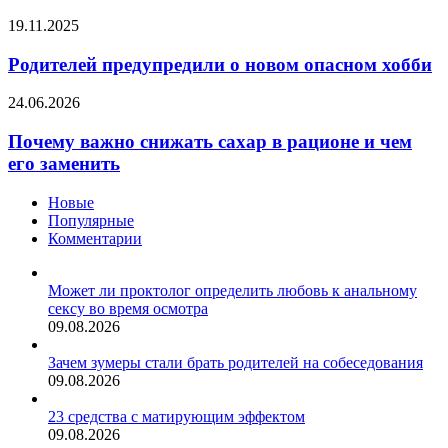
на
Родителей
19.11.2025
вечеринку
предупредили
в
о
Родителей предупредили о новом опасном хобби
образе
новом
вампира
опасном
Почему
24.06.2026
хобби
важно
снижать
Почему важно снижать сахар в рационе и чем
сахар
его заменить
в
рационе
Новые
и
Популярные
чем
Комментарии
его
заменить
Может ли проктолог определить любовь к анальному
сексу во время осмотра
09.08.2026
Зачем зумеры стали брать родителей на собеседования
09.08.2026
23 средства с матирующим эффектом
09.08.2026