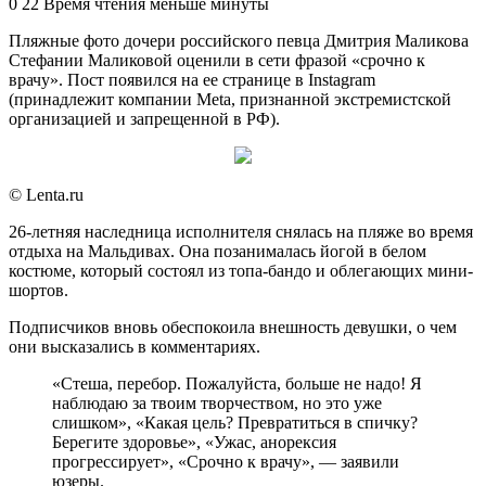
an
0
22
Время чтения меньше минуты
email
Пляжные фото дочери российского певца Дмитрия Маликова
Стефании Маликовой оценили в сети фразой «срочно к
врачу». Пост появился на ее странице в Instagram
(принадлежит компании Meta, признанной экстремистской
организацией и запрещенной в РФ).
© Lenta.ru
26-летняя наследница исполнителя снялась на пляже во время
отдыха на Мальдивах. Она позанималась йогой в белом
костюме, который состоял из топа-бандо и облегающих мини-
шортов.
Подписчиков вновь обеспокоила внешность девушки, о чем
они высказались в комментариях.
«Стеша, перебор. Пожалуйста, больше не надо! Я
наблюдаю за твоим творчеством, но это уже
слишком», «Какая цель? Превратиться в спичку?
Берегите здоровье», «Ужас, анорексия
прогрессирует», «Срочно к врачу», — заявили
юзеры.