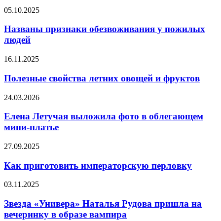
боль
Названы
05.10.2025
во
признаки
время
обезвоживания
Названы признаки обезвоживания у пожилых
месячных
у
людей
пожилых
людей
Полезные
16.11.2025
свойства
летних
Полезные свойства летних овощей и фруктов
овощей
и
Елена
24.03.2026
фруктов
Летучая выложила
фото
Елена Летучая выложила фото в облегающем
в
мини-платье
облегающем
мини-
Как
27.09.2025
платье
приготовить
императорскую
Как приготовить императорскую перловку
перловку
Звезда
03.11.2025
«Универа»
Наталья
Звезда «Универа» Наталья Рудова пришла на
Рудова
вечеринку в образе вампира
пришла