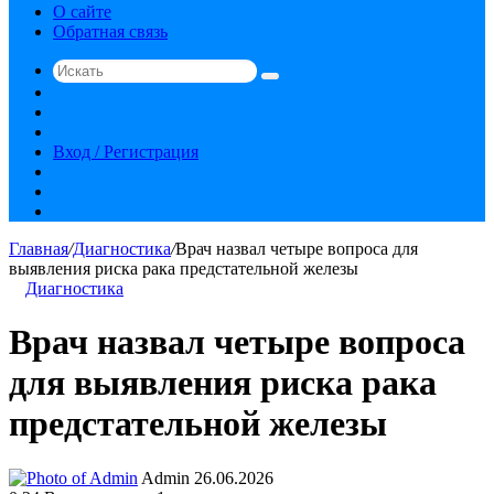
О сайте
Обратная связь
Искать
Switch
skin
Sidebar
Случайная
статья
Вход / Регистрация
RSS
vk.com
YouTube
Главная
/
Диагностика
/
Врач назвал четыре вопроса для
выявления риска рака предстательной железы
Диагностика
Врач назвал четыре вопроса
для выявления риска рака
предстательной железы
Send
Admin
26.06.2026