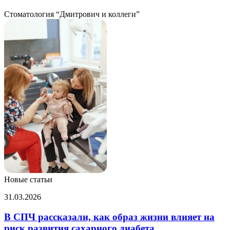
Стоматология “Дмитрович и коллеги”
Новые статьи
В
31.03.2026
СПЧ
рассказали,
В СПЧ рассказали, как образ жизни влияет на
как
риск развития сахарного диабета