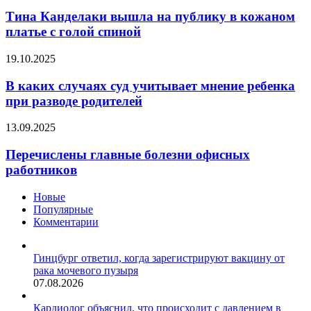
Канделаки
вышла
Тина Канделаки вышла на публику в кожаном
на
платье с голой спиной
публику
в
В
19.10.2025
кожаном
каких
платье
случаях
В каких случаях суд учитывает мнение ребенка
с
суд
при разводе родителей
голой
учитывает
спиной
мнение
Перечислены
13.09.2025
ребенка
главные
при
болезни
Перечислены главные болезни офисных
разводе
офисных
работников
родителей
работников
Новые
Популярные
Комментарии
Гинцбург ответил, когда зарегистрируют вакцину от
рака мочевого пузыря
07.08.2026
Кардиолог объяснил, что происходит с давлением в