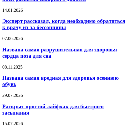
образ
жизни
Эксперт
14.01.2026
влияет
рассказал,
на
когда
Эксперт рассказал, когда необходимо обратиться
риск
необходимо
к врачу из-за бессонницы
развития
обратиться
сахарного
к
диабета
Названа
07.06.2026
врачу
самая
из-
разрушительная
Названа самая разрушительная для здоровья
за
для
сердца поза для сна
бессонницы
здоровья
сердца
Названа
08.11.2025
поза
самая
для
вредная
Названа самая вредная для здоровья осеннюю
сна
для
обувь
здоровья
осеннюю
Раскрыт
29.07.2026
обувь
простой
лайфхак
Раскрыт простой лайфхак для быстрого
для
засыпания
быстрого
засыпания
Тина
15.07.2026