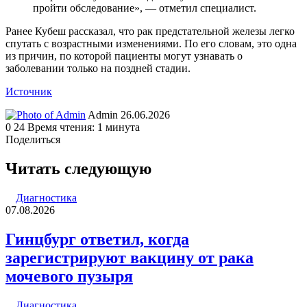
пройти обследование», — отметил специалист.
Ранее Кубеш рассказал, что рак предстательной железы легко
спутать с возрастными изменениями. По его словам, это одна
из причин, по которой пациенты могут узнавать о
заболевании только на поздней стадии.
Источник
Send
Admin
26.06.2026
an
0
24
Время чтения: 1 минута
email
Поделиться
Facebook
Twitter
LinkedIn
Tumblr
Reddit
Вконтакте
Одноклассники
Skype
WhatsApp
Telegram
Viber
Line
Поделиться
Печатать
через
Читать следующую
электронную
почту
Диагностика
07.08.2026
Гинцбург ответил, когда
зарегистрируют вакцину от рака
мочевого пузыря
Диагностика