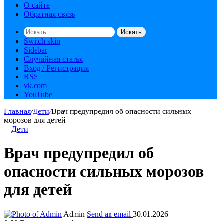
О сайте
Обратная связь
Искать
Switch skin
Sidebar
Случайная статья
Вход / Регистрация
RSS
vk.com
YouTube
Главная
/
Дети
/
Врач предупредил об опасности сильных
морозов для детей
Дети
Врач предупредил об
опасности сильных морозов
для детей
Admin
Send an email
30.01.2026