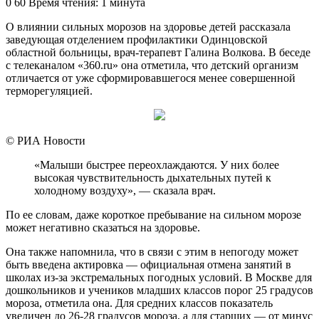
0
60
Время чтения: 1 минута
О влиянии сильных морозов на здоровье детей рассказала
заведующая отделением профилактики Одинцовской
областной больницы, врач-терапевт Галина Волкова. В беседе
с телеканалом «360.ru» она отметила, что детский организм
отличается от уже сформировавшегося менее совершенной
терморегуляцией.
© РИА Новости
«Малыши быстрее переохлаждаются. У них более
высокая чувствительность дыхательных путей к
холодному воздуху», — сказала врач.
По ее словам, даже короткое пребывание на сильном морозе
может негативно сказаться на здоровье.
Она также напомнила, что в связи с этим в непогоду может
быть введена актировка — официальная отмена занятий в
школах из-за экстремальных погодных условий. В Москве для
дошкольников и учеников младших классов порог 25 градусов
мороза, отметила она. Для средних классов показатель
увеличен до 26-28 градусов мороза, а для старших — от минус