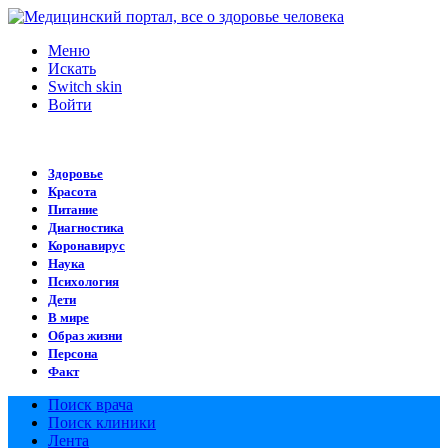
Меню
Искать
Switch skin
Войти
Здоровье
Красота
Питание
Диагностика
Коронавирус
Наука
Психология
Дети
В мире
Образ жизни
Персона
Факт
Поиск врача
Поиск клиники
Лента