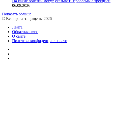
На какие болезни могут указывать проблемы с эрекцией
06.08.2026
Показать больше
© Все права защищены 2026
Лента
Обратная связь
О сайте
Политика конфиденциальности
YouTube
vk.com
RSS
Facebook
Twitter
WhatsApp
Telegram
Кнопка
«Наверх»