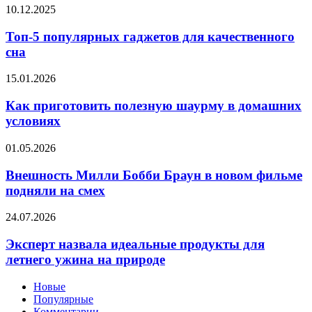
и
Топ-5
10.12.2025
доверие
как
популярных
его
гаджетов
Топ-5 популярных гаджетов для качественного
нарастить
для
сна
качественного
сна
Как
15.01.2026
приготовить
полезную
Как приготовить полезную шаурму в домашних
шаурму
условиях
в
домашних
Внешность
01.05.2026
условиях
Милли
Бобби
Внешность Милли Бобби Браун в новом фильме
Браун
подняли на смех
в
новом
Эксперт
24.07.2026
фильме
назвала
подняли
идеальные
Эксперт назвала идеальные продукты для
на
продукты
летнего ужина на природе
смех
для
летнего
Новые
ужина
Популярные
на
Комментарии