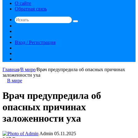
О сайте
Обратная связь
Искать
Switch
skin
Sidebar
Случайная
статья
Вход / Регистрация
RSS
vk.com
YouTube
Главная
/
В мире
/
Врач предупредила об опасных причинах
заложенности уха
В мире
Врач предупредила об
опасных причинах
заложенности уха
Send
Admin
05.11.2025