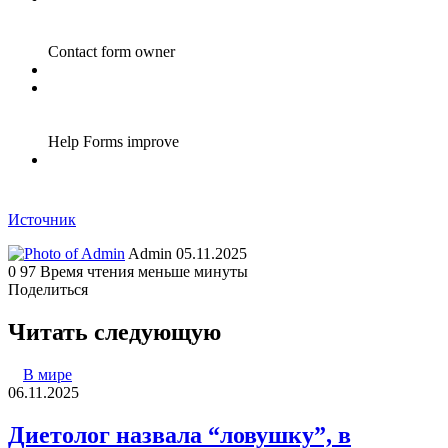
Источник
Send
Admin
05.11.2025
an
0
97
Время чтения меньше минуты
email
Поделиться
Facebook
Twitter
LinkedIn
Tumblr
Reddit
Вконтакте
Одноклассники
Skype
WhatsApp
Telegram
Viber
Line
Поделиться
Печатать
через
Читать следующую
электронную
почту
В мире
06.11.2025
Диетолог назвала “ловушку”, в