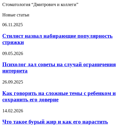
Стоматология “Дмитрович и коллеги”
Новые статьи
Стилист
06.11.2025
назвал
набирающие
Стилист назвал набирающие популярность
популярность
стрижки
стрижки
Психолог
09.05.2026
дал
советы
Психолог дал советы на случай ограничения
на
интернета
случай
ограничения
Как
26.09.2025
интернета
говорить
на
Как говорить на сложные темы с ребенком и
сложные
сохранить его доверие
темы
с
Что
14.02.2026
ребенком
такое
и
бурый
Что такое бурый жир и как его нарастить
сохранить
жир
его