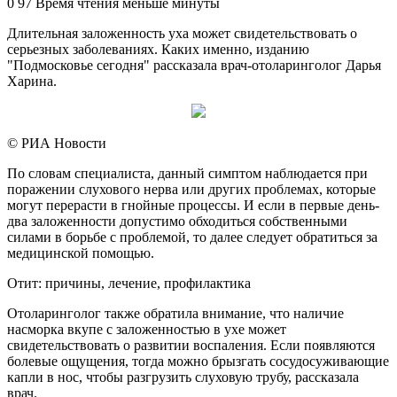
an
0
97
Время чтения меньше минуты
email
Длительная заложенность уха может свидетельствовать о
серьезных заболеваниях. Каких именно, изданию
"Подмосковье сегодня" рассказала врач-отоларинголог Дарья
Харина.
© РИА Новости
По словам специалиста, данный симптом наблюдается при
поражении слухового нерва или других проблемах, которые
могут перерасти в гнойные процессы. И если в первые день-
два заложенности допустимо обходиться собственными
силами в борьбе с проблемой, то далее следует обратиться за
медицинской помощью.
Отит: причины, лечение, профилактика
Отоларинголог также обратила внимание, что наличие
насморка вкупе с заложенностью в ухе может
свидетельствовать о развитии воспаления. Если появляются
болевые ощущения, тогда можно брызгать сосудосуживающие
капли в нос, чтобы разгрузить слуховую трубу, рассказала
врач.