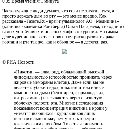
0
35
Время чтения: 1 минута
Часто курящие люди думают, что если не затягиваться, а
просто держать дым во рту — это менее вредно. Как
рассказала «Газете.Ru» врач-пульмонолог АО «Медицина»
(клиника академика Ройтберга) Ольга Цагараева, это один из
самых устойчивых и опасных мифов о курении. На самом
деле курение «не взатяг» повышает риски развития рака
гортани и рта так же, как и обычное — в десятки раз.
© РИА Новости
«Никотин — алкалоид, обладающий высокой
липофильностью (способностью проникать через
жировые мембраны клеток). Даже если вы не
делаете глубокий вдох, никотин и токсичные
компоненты дыма (бензпирен, формальдегид,
нитрозамины) всасываются через слизистую
оболочку полости рта. Многие исследования
показывают: концентрация никотина в крови у
«незатягивающихся» курильщиков лишь
незначительно ниже, чем у тех, кто курит
классическим способом. То есть зависимость
формируется в любом случае», — объяснила