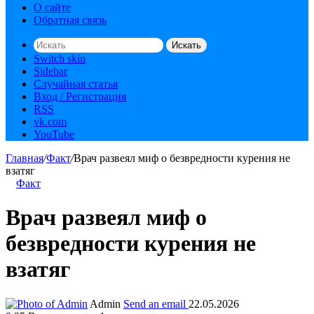
О сайте
Обратная связь
Искать
Switch skin
Sidebar
Случайная статья
Вход / Регистрация
RSS
vk.com
YouTube
Главная
/
Факт
/
Врач развеял миф о безвредности курения не
взатяг
Факт
Врач развеял миф о
безвредности курения не
взатяг
Admin
Send an email
22.05.2026