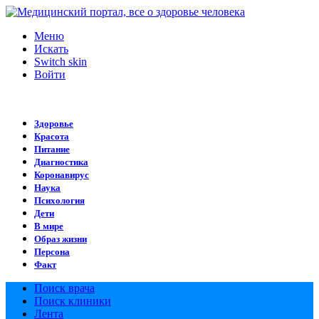
Меню
Искать
Switch skin
Войти
Здоровье
Красота
Питание
Диагностика
Коронавирус
Наука
Психология
Дети
В мире
Образ жизни
Персона
Факт
Поиск врача
Поиск клиники
Лента