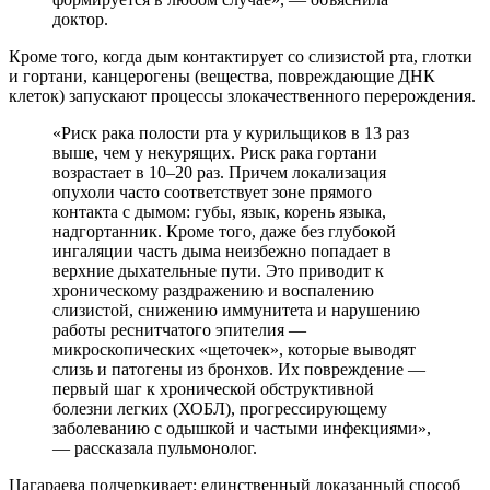
доктор.
Кроме того, когда дым контактирует со слизистой рта, глотки
и гортани, канцерогены (вещества, повреждающие ДНК
клеток) запускают процессы злокачественного перерождения.
«Риск рака полости рта у курильщиков в 13 раз
выше, чем у некурящих. Риск рака гортани
возрастает в 10–20 раз. Причем локализация
опухоли часто соответствует зоне прямого
контакта с дымом: губы, язык, корень языка,
надгортанник. Кроме того, даже без глубокой
ингаляции часть дыма неизбежно попадает в
верхние дыхательные пути. Это приводит к
хроническому раздражению и воспалению
слизистой, снижению иммунитета и нарушению
работы реснитчатого эпителия —
микроскопических «щеточек», которые выводят
слизь и патогены из бронхов. Их повреждение —
первый шаг к хронической обструктивной
болезни легких (ХОБЛ), прогрессирующему
заболеванию с одышкой и частыми инфекциями»,
— рассказала пульмонолог.
Цагараева подчеркивает: единственный доказанный способ