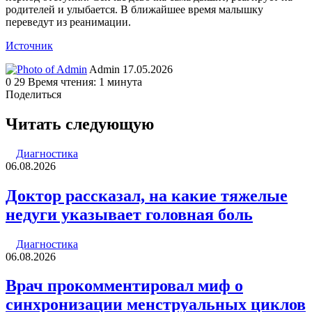
родителей и улыбается. В ближайшее время малышку
переведут из реанимации.
Источник
Send
Admin
17.05.2026
an
0
29
Время чтения: 1 минута
email
Поделиться
Facebook
Twitter
LinkedIn
Tumblr
Reddit
Вконтакте
Одноклассники
Skype
WhatsApp
Telegram
Viber
Line
Поделиться
Печатать
через
Читать следующую
электронную
почту
Диагностика
06.08.2026
Доктор рассказал, на какие тяжелые
недуги указывает головная боль
Диагностика
06.08.2026
Врач прокомментировал миф о
синхронизации менструальных циклов