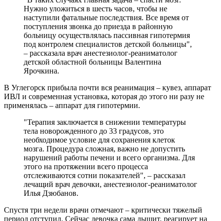
Нужно уложиться в шесть часов, чтобы не
наступили фатальные последствия. Все время от
поступления звонка до приезда в районную
больницу осуществлялась пассивная гипотермия
под контролем специалистов детской больницы",
– рассказала врач анестезиолог-реаниматолог
детской областной больницы Валентина
Ярочкина.
В Углегорск прибыла почти вся реанимация – кувез, аппарат
ИВЛ и современная установка, которая до этого ни разу не
применялась – аппарат для гипотермии.
"Терапия заключается в снижении температуры
тела новорожденного до 33 градусов, это
необходимое условие для сохранения клеток
мозга. Процедура сложная, важно не допустить
нарушений работы печени и всего организма. Для
этого на протяжении всего процесса
отслеживаются сотни показателей", – рассказал
лечащий врач девочки, анестезиолог-реаниматолог
Илья Дзюбанов.
Спустя три недели врачи отмечают – критически тяжелый
период отступил. Сейчас девочка сама дышит, реагирует на