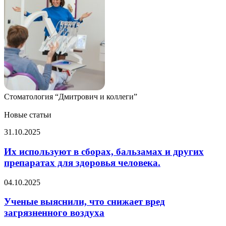
Стоматология “Дмитрович и коллеги”
Новые статьи
Их
31.10.2025
используют
в
Их используют в сборах, бальзамах и других
сборах,
препаратах для здоровья человека.
бальзамах
и
Ученые
04.10.2025
других
выяснили,
препаратах
что
Ученые выяснили, что снижает вред
для
снижает
загрязненного воздуха
здоровья
вред
человека.