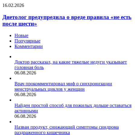
осенней
Диетолог
16.02.2026
обуви
предупредила
о
Диетолог предупредила о вреде правила «не есть
вреде
после шести»
правила
«не
Новые
есть
Популярные
после
Комментарии
шести»
Доктор рассказал, на какие тяжелые недуги указывает
головная боль
06.08.2026
Врач прокомментировал миф о синхронизации
менструальных циклов у женщин
06.08.2026
Найден простой способ для пожилых дольше оставаться
активными
06.08.2026
Назван продукт, снижающий симптомы синдрома
раздраженного кишечника