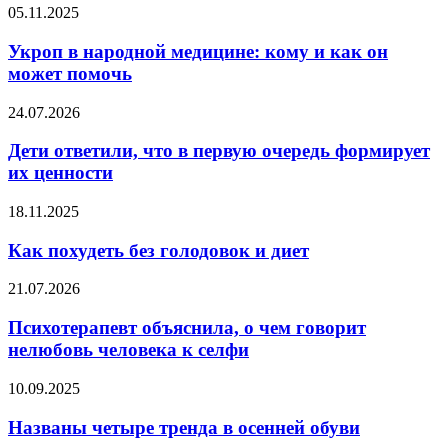
загрязненного
Укроп
05.11.2025
воздуха
в
народной
Укроп в народной медицине: кому и как он
медицине:
может помочь
кому
и
Дети
24.07.2026
как
ответили,
он
что
Дети ответили, что в первую очередь формирует
может
в
их ценности
помочь
первую
очередь
Как
18.11.2025
формирует
похудеть
их
без
Как похудеть без голодовок и диет
ценности
голодовок
и
Психотерапевт
21.07.2026
диет
объяснила,
о
Психотерапевт объяснила, о чем говорит
чем
нелюбовь человека к селфи
говорит
нелюбовь
Названы
10.09.2025
человека
четыре
к
тренда
Названы четыре тренда в осенней обуви
селфи
в