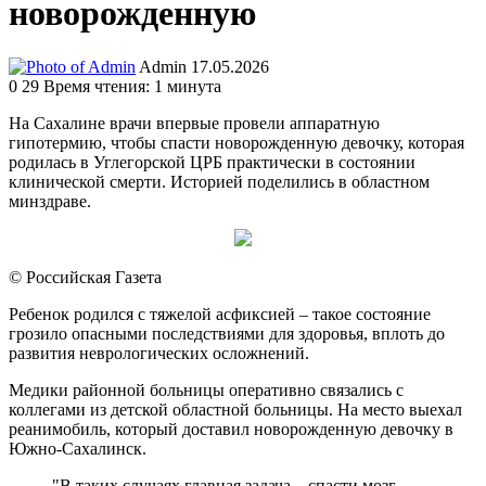
новорожденную
Send
Admin
17.05.2026
an
0
29
Время чтения: 1 минута
email
На Сахалине врачи впервые провели аппаратную
гипотермию, чтобы спасти новорожденную девочку, которая
родилась в Углегорской ЦРБ практически в состоянии
клинической смерти. Историей поделились в областном
минздраве.
© Российская Газета
Ребенок родился с тяжелой асфиксией – такое состояние
грозило опасными последствиями для здоровья, вплоть до
развития неврологических осложнений.
Медики районной больницы оперативно связались с
коллегами из детской областной больницы. На место выехал
реанимобиль, который доставил новорожденную девочку в
Южно-Сахалинск.
"В таких случаях главная задача – спасти мозг.