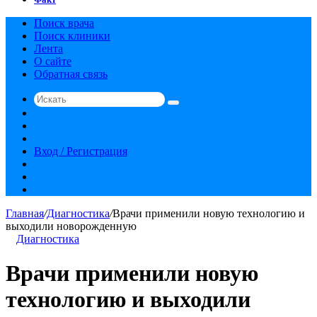
Поиск врача
Поиск клиники
Лента
О сайте
Обратная связь
Искать
Switch
skin
Sidebar
Случайная
статья
Вход / Регистрация
RSS
vk.com
YouTube
Главная
/
Диагностика
/
Врачи применили новую технологию и
выходили новорожденную
Диагностика
Врачи применили новую
технологию и выходили