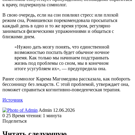
к врачу, подчеркнула сомнолог.
В свою очередь, если на сон повлиял стресс или плохой
режим сна, Ромишевски порекомендовала просыпаться
каждый день в одно и то же время утром, регулярно
заниматься физическими упражнениями и общаться с
близкими днем.
«Нужно дать мозгу понять, что единственной
возможностью поспать будет обычное ночное
время. Как только мы начинаем подстраивать
жизнь под проблемы со сном, мы в конечном
итоге усугубляем их», — предупредила она.
Ранее сомнолог Карема Магомедова рассказала, как побороть
бессонницу без лекарств. С этой проблемой, утверждает она,
поможет справиться когнитивно-поведенческая терапия.
Источник
Send
Admin
12.06.2026
an
0
25
Время чтения: 1 минута
email
Поделиться
Facebook
Twitter
LinkedIn
Tumblr
Reddit
Вконтакте
Одноклассники
Skype
WhatsApp
Telegram
Viber
Line
Поделиться
Печатать
через
Читать следующую