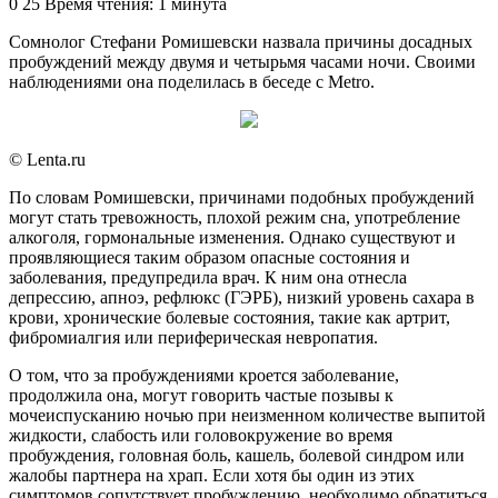
an
0
25
Время чтения: 1 минута
email
Сомнолог Стефани Ромишевски назвала причины досадных
пробуждений между двумя и четырьмя часами ночи. Своими
наблюдениями она поделилась в беседе с Metro.
© Lenta.ru
По словам Ромишевски, причинами подобных пробуждений
могут стать тревожность, плохой режим сна, употребление
алкоголя, гормональные изменения. Однако существуют и
проявляющиеся таким образом опасные состояния и
заболевания, предупредила врач. К ним она отнесла
депрессию, апноэ, рефлюкс (ГЭРБ), низкий уровень сахара в
крови, хронические болевые состояния, такие как артрит,
фибромиалгия или периферическая невропатия.
О том, что за пробуждениями кроется заболевание,
продолжила она, могут говорить частые позывы к
мочеиспусканию ночью при неизменном количестве выпитой
жидкости, слабость или головокружение во время
пробуждения, головная боль, кашель, болевой синдром или
жалобы партнера на храп. Если хотя бы один из этих
симптомов сопутствует пробуждению, необходимо обратиться