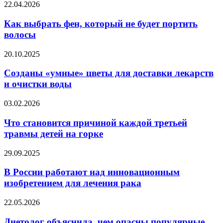
Как
22.04.2026
выбрать
фен,
Как выбрать фен, который не будет портить
который
волосы
не
будет
Созданы
20.10.2025
портить
«умные»
волосы
цветы
Созданы «умные» цветы для доставки лекарств
для
и очистки воды
доставки
лекарств
Что
03.02.2026
и
становится
очистки
причиной
Что становится причиной каждой третьей
воды
каждой
травмы детей на горке
третьей
травмы
В
29.09.2025
детей
России
на
работают
В России работают над инновационным
горке
над
изобретением для лечения рака
инновационным
изобретением
Диетолог
22.05.2026
для
объяснила,
лечения
чем
Диетолог объяснила, чем опасны популярные