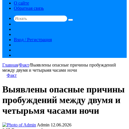
О сайте
Обратная связь
Искать
Switch
skin
Sidebar
Случайная
статья
Вход / Регистрация
RSS
vk.com
YouTube
Главная
/
Факт
/
Выявлены опасные причины пробуждений
между двумя и четырьмя часами ночи
Факт
Выявлены опасные причины
пробуждений между двумя и
четырьмя часами ночи
Send
Admin
12.06.2026