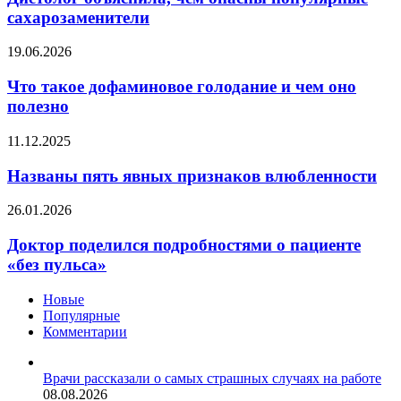
рака
опасны
сахарозаменители
популярные
сахарозаменители
Что
19.06.2026
такое
дофаминовое
Что такое дофаминовое голодание и чем оно
голодание
полезно
и
чем
Названы
11.12.2025
оно
пять
полезно
явных
Названы пять явных признаков влюбленности
признаков
влюбленности
Доктор
26.01.2026
поделился
подробностями
Доктор поделился подробностями о пациенте
о
«без пульса»
пациенте
«без
Новые
пульса»
Популярные
Комментарии
Врачи рассказали о самых страшных случаях на работе
08.08.2026