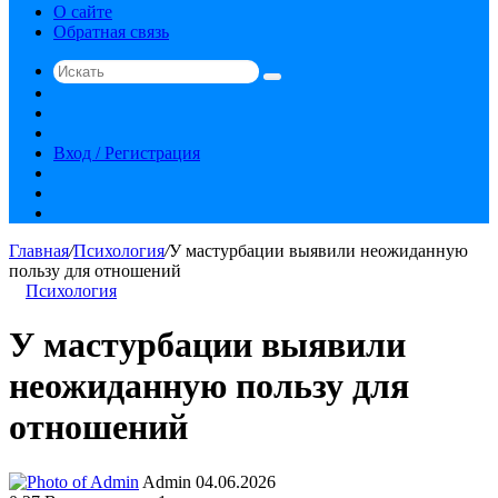
О сайте
Обратная связь
Искать
Switch
skin
Sidebar
Случайная
статья
Вход / Регистрация
RSS
vk.com
YouTube
Главная
/
Психология
/
У мастурбации выявили неожиданную
пользу для отношений
Психология
У мастурбации выявили
неожиданную пользу для
отношений
Send
Admin
04.06.2026