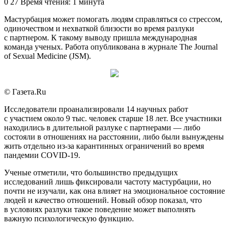
an
0
27
Время чтения: 1 минута
email
Мастурбация может помогать людям справляться со стрессом,
одиночеством и нехваткой близости во время разлуки
с партнером. К такому выводу пришла международная
команда ученых. Работа опубликована в журнале The Journal
of Sexual Medicine (JSM).
© Газета.Ru
Исследователи проанализировали 14 научных работ
с участием около 9 тыс. человек старше 18 лет. Все участники
находились в длительной разлуке с партнерами — либо
состояли в отношениях на расстоянии, либо были вынуждены
жить отдельно из-за карантинных ограничений во время
пандемии COVID-19.
Ученые отметили, что большинство предыдущих
исследований лишь фиксировали частоту мастурбации, но
почти не изучали, как она влияет на эмоциональное состояние
людей и качество отношений. Новый обзор показал, что
в условиях разлуки такое поведение может выполнять
важную психологическую функцию.