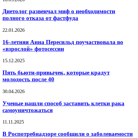
в
развенчал
Таиланде
миф
Диетолог развенчал миф о необходимости
о
полного отказа от фастфуда
необходимости
полного
16-
22.01.2026
отказа
летняя
от
Анна
16-летняя Анна Пересильд поучаствовала во
фастфуда
Пересильд
«взрослой» фотосессии
поучаствовала
во
Пять
15.12.2025
«взрослой»
бьюти-
фотосессии
привычек,
Пять бьюти-привычек, которые крадут
которые
молодость после 40
крадут
молодость
Ученые
30.04.2026
после
нашли
40
способ
Ученые нашли способ заставить клетки рака
заставить
самоуничтожаться
клетки
рака
В
11.11.2025
самоуничтожаться
Роспотребнадзоре
сообщили
В Роспотребнадзоре сообщили о заболеваемости