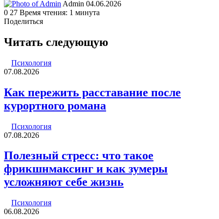
Send
Admin
04.06.2026
an
0
27
Время чтения: 1 минута
email
Поделиться
Facebook
Twitter
LinkedIn
Tumblr
Reddit
Вконтакте
Одноклассники
Skype
WhatsApp
Telegram
Viber
Line
Поделиться
Печатать
через
Читать следующую
электронную
почту
Психология
07.08.2026
Как пережить расставание после
курортного романа
Психология
07.08.2026
Полезный стресс: что такое
фрикшнмаксинг и как зумеры
усложняют себе жизнь
Психология
06.08.2026