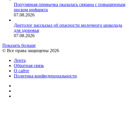
Популярная привычка оказалась связана с повышенным
риском инфаркта
07.08.2026
Диетолог рассказал об опасности молочного шоколада
для здоровья
07.08.2026
Показать больше
© Все права защищены 2026
Лента
Обратная связь
О сайте
Политика конфиденциальности
YouTube
vk.com
RSS
Facebook
Twitter
WhatsApp
Telegram
Кнопка
«Наверх»