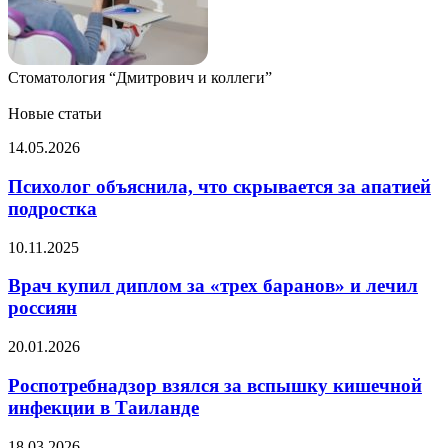
Стоматология “Дмитрович и коллеги”
Новые статьи
Психолог
14.05.2026
объяснила,
что
Психолог объяснила, что скрывается за апатией
скрывается
подростка
за
апатией
Врач
10.11.2025
подростка
купил
диплом
Врач купил диплом за «трех баранов» и лечил
за
россиян
«трех
баранов»
Роспотребнадзор
20.01.2026
и
взялся
лечил
за
Роспотребнадзор взялся за вспышку кишечной
россиян
вспышку
инфекции в Таиланде
кишечной
инфекции
Диетолог
18.03.2026