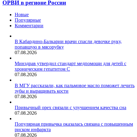
о
ОРВИ в регионе России
заболеваемости
ОРВИ
Новые
в
Популярные
регионе
Комментарии
России
В Кабардино-Балкарии врачи спасли девочке руку,
попавшую в мясорубку
07.08.2026
Минздрав утвердил стандарт медпомощи для детей с
хроническим гепатитом С
07.08.2026
В МГУ рассказали, как пальмовое масло поможет лечить
зубы и выращивать кости
07.08.2026
Привычный орех связали с улучшением качества сна
07.08.2026
Популярная привычка оказалась связана с повышенным
риском инфаркта
07.08.2026