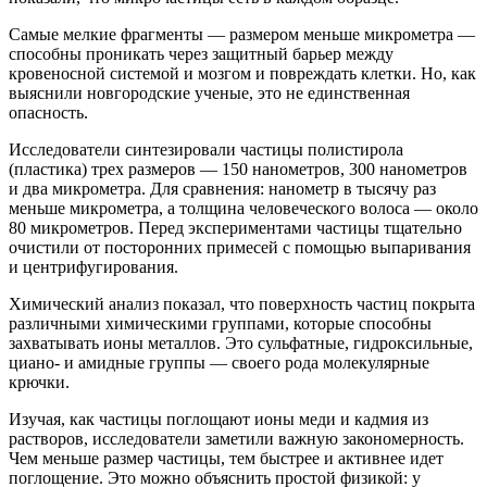
Самые мелкие фрагменты — размером меньше микрометра —
способны проникать через защитный барьер между
кровеносной системой и мозгом и повреждать клетки. Но, как
выяснили новгородские ученые, это не единственная
опасность.
Исследователи синтезировали частицы полистирола
(пластика) трех размеров — 150 нанометров, 300 нанометров
и два микрометра. Для сравнения: нанометр в тысячу раз
меньше микрометра, а толщина человеческого волоса — около
80 микрометров. Перед экспериментами частицы тщательно
очистили от посторонних примесей с помощью выпаривания
и центрифугирования.
Химический анализ показал, что поверхность частиц покрыта
различными химическими группами, которые способны
захватывать ионы металлов. Это сульфатные, гидроксильные,
циано- и амидные группы — своего рода молекулярные
крючки.
Изучая, как частицы поглощают ионы меди и кадмия из
растворов, исследователи заметили важную закономерность.
Чем меньше размер частицы, тем быстрее и активнее идет
поглощение. Это можно объяснить простой физикой: у