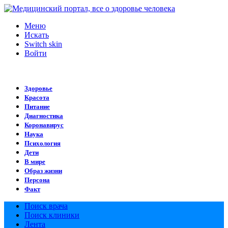
Меню
Искать
Switch skin
Войти
Здоровье
Красота
Питание
Диагностика
Коронавирус
Наука
Психология
Дети
В мире
Образ жизни
Персона
Факт
Поиск врача
Поиск клиники
Лента