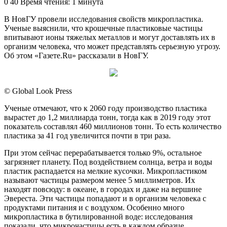
0
40
Время чтения: 1 минута
В НовГУ провели исследования свойств микропластика.
Ученые выяснили, что крошечные пластиковые частицы
впитывают ионы тяжелых металлов и могут доставлять их в
организм человека, что может представлять серьезную угрозу.
Об этом «Газете.Ru» рассказали в НовГУ.
© Global Look Press
Ученые отмечают, что к 2060 году производство пластика
вырастет до 1,2 миллиарда тонн, тогда как в 2019 году этот
показатель составлял 460 миллионов тонн. То есть количество
пластика за 41 год увеличится почти в три раза.
При этом сейчас перерабатывается только 9%, остальное
загрязняет планету. Под воздействием солнца, ветра и воды
пластик распадается на мелкие кусочки. Микропластиком
называют частицы размером менее 5 миллиметров. Их
находят повсюду: в океане, в городах и даже на вершине
Эвереста. Эти частицы попадают и в организм человека с
продуктами питания и с воздухом. Особенно много
микропластика в бутилированной воде: исследования
показали, что микрочастицы есть в каждом образце.