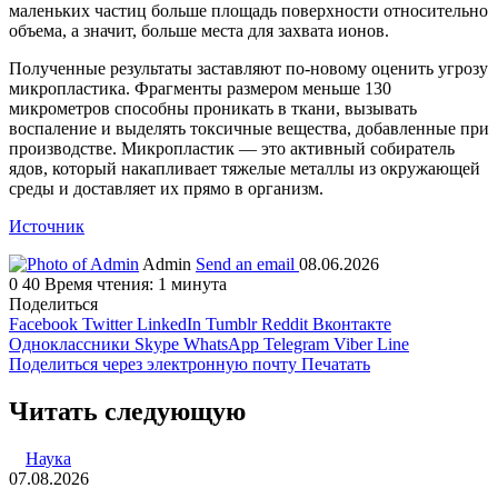
маленьких частиц больше площадь поверхности относительно
объема, а значит, больше места для захвата ионов.
Полученные результаты заставляют по-новому оценить угрозу
микропластика. Фрагменты размером меньше 130
микрометров способны проникать в ткани, вызывать
воспаление и выделять токсичные вещества, добавленные при
производстве. Микропластик — это активный собиратель
ядов, который накапливает тяжелые металлы из окружающей
среды и доставляет их прямо в организм.
Источник
Admin
Send an email
08.06.2026
0
40
Время чтения: 1 минута
Поделиться
Facebook
Twitter
LinkedIn
Tumblr
Reddit
Вконтакте
Одноклассники
Skype
WhatsApp
Telegram
Viber
Line
Поделиться через электронную почту
Печатать
Читать следующую
Наука
07.08.2026