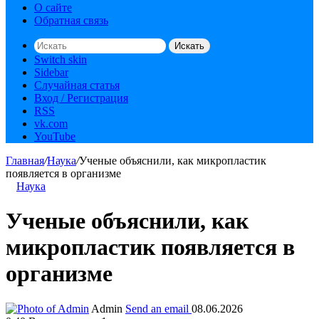
О сайте
Обратная связь
Искать
Switch skin
Sidebar
Случайная статья
Вход / Регистрация
RSS
vk.com
YouTube
Главная
/
Наука
/
Ученые объяснили, как микропластик
появляется в организме
Наука
Ученые объяснили, как
микропластик появляется в
организме
Admin
Send an email
08.06.2026