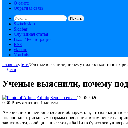
О сайте
Обратная связь
Искать
Switch skin
Sidebar
Случайная статья
Вход / Регистрация
RSS
vk.com
YouTube
Главная
/
Дети
/
Ученые выяснили, почему подростков тянет к ри
Дети
Ученые выяснили, почему под
Admin
Send an email
12.06.2026
0
30
Время чтения: 1 минута
Американские нейропсихологи обнаружили, что вариации в ко
подростков к рисковым формам поведения, в том числе на при
зависимости, сообщила пресс-служба Питтсбургского универси