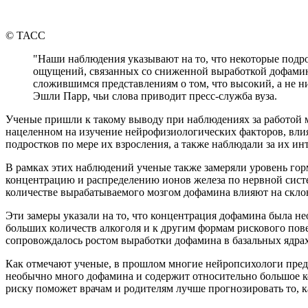
© ТАСС
"Наши наблюдения указывают на то, что некоторые подро
ощущений, связанных со сниженной выработкой дофамина
сложившимся представлениям о том, что высокий, а не н
Эшли Парр, чьи слова приводит пресс-служба вуза.
Ученые пришли к такому выводу при наблюдениях за работой 
нацеленном на изучение нейрофизиологических факторов, влия
подростков по мере их взросления, а также наблюдали за их и
В рамках этих наблюдений ученые также замеряли уровень гор
концентрацию и распределению ионов железа по нервной сист
количестве вырабатываемого мозгом дофамина влияют на склон
Эти замеры указали на то, что концентрация дофамина была н
больших количеств алкоголя и к другим формам рискового пов
сопровождалось ростом выработки дофамина в базальных ядрах 
Как отмечают ученые, в прошлом многие нейропсихологи предп
необычно много дофамина и содержит относительно большое к
риску поможет врачам и родителям лучше прогнозировать то, ка