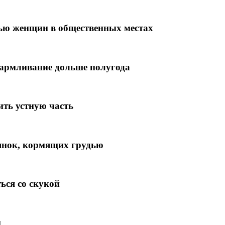
дью женщин в общественных местах
кармливание дольше полугода
ить устную часть
иянок, кормящих грудью
ься со скукой
м