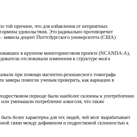
о той причине, что для избавления от неприятных
гормона удовольствия. Это радикально противоречит
 – заявила доцент Питтсбургского университета (США)
аствовавших в крупном мониторинговом проекте (NCANDA-A),
дователи отслеживали изменения в структуре мозга
леживали при помощи магнитно-резонансного томографа
и замеры помогли ученым проверить, как вариации в
в подростковом периоде были наиболее склонны к употреблению
 или уменьшали потребление алкоголя, что также
ыть более характерна для тех людей, чей мозг вырабатывает
жной связи между дофамином и подростковой склонностью к