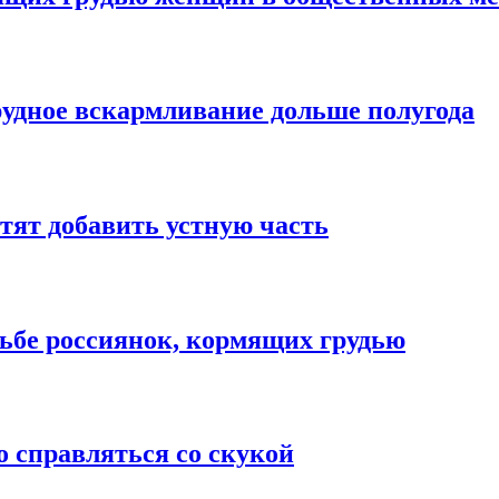
рудное вскармливание дольше полугода
тят добавить устную часть
сьбе россиянок, кормящих грудью
о справляться со скукой