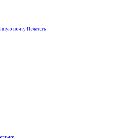
онную почту
Печатать
стах