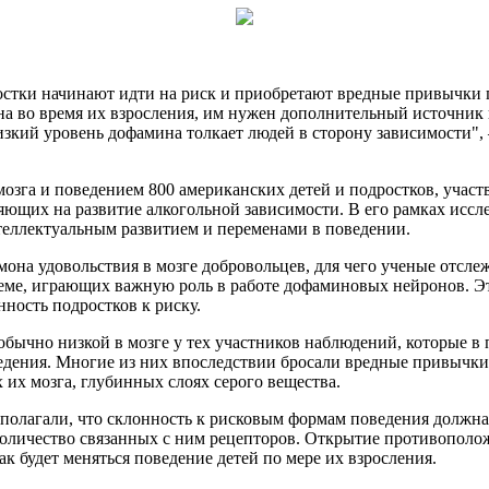
стки начинают идти на риск и приобретают вредные привычки п
 во время их взросления, им нужен дополнительный источник 
изкий уровень дофамина толкает людей в сторону зависимости",
мозга и поведением 800 американских детей и подростков, уч
ющих на развитие алкогольной зависимости. В его рамках иссле
нтеллектуальным развитием и переменами в поведении.
мона удовольствия в мозге добровольцев, для чего ученые отс
еме, играющих важную роль в работе дофаминовых нейронов. Эт
ность подростков к риску.
еобычно низкой в мозге у тех участников наблюдений, которые 
едения. Многие из них впоследствии бросали вредные привычки
их мозга, глубинных слоях серого вещества.
олагали, что склонность к рисковым формам поведения должна б
оличество связанных с ним рецепторов. Открытие противополо
к будет меняться поведение детей по мере их взросления.