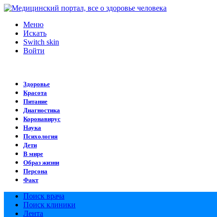
Меню
Искать
Switch skin
Войти
Здоровье
Красота
Питание
Диагностика
Коронавирус
Наука
Психология
Дети
В мире
Образ жизни
Персона
Факт
Поиск врача
Поиск клиники
Лента