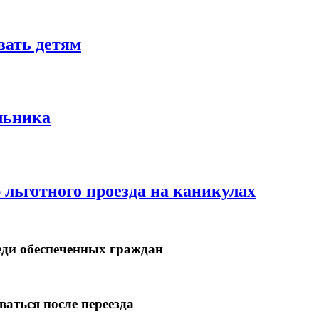
вать детям
льника
льготного проезда на каникулах
еди обеспеченных граждан
аться после переезда