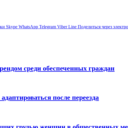
ики
Skype
WhatsApp
Telegram
Viber
Line
Поделиться через электр
трендом среди обеспеченных граждан
 адаптироваться после переезда
мящих грудью женщин в общественных ме