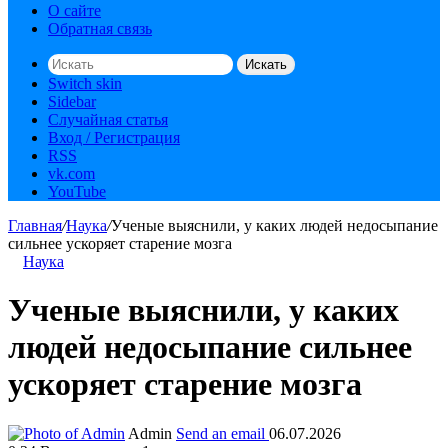
О сайте
Обратная связь
Искать
Switch skin
Sidebar
Случайная статья
Вход / Регистрация
RSS
vk.com
YouTube
Главная
/
Наука
/
Ученые выяснили, у каких людей недосыпание
сильнее ускоряет старение мозга
Наука
Ученые выяснили, у каких
людей недосыпание сильнее
ускоряет старение мозга
Admin
Send an email
06.07.2026