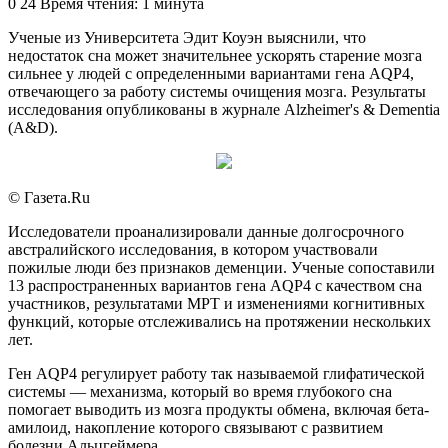
0
24
Время чтения: 1 минута
Ученые из Университета Эдит Коуэн выяснили, что
недостаток сна может значительнее ускорять старение мозга
сильнее у людей с определенными вариантами гена AQP4,
отвечающего за работу системы очищения мозга. Результаты
исследования опубликованы в журнале Alzheimer's & Dementia
(A&D).
© Газета.Ru
Исследователи проанализировали данные долгосрочного
австралийского исследования, в котором участвовали
пожилые люди без признаков деменции. Ученые сопоставили
13 распространенных вариантов гена AQP4 с качеством сна
участников, результатами МРТ и изменениями когнитивных
функций, которые отслеживались на протяжении нескольких
лет.
Ген AQP4 регулирует работу так называемой глифатической
системы — механизма, который во время глубокого сна
помогает выводить из мозга продукты обмена, включая бета-
амилоид, накопление которого связывают с развитием
болезни Альцгеймера.