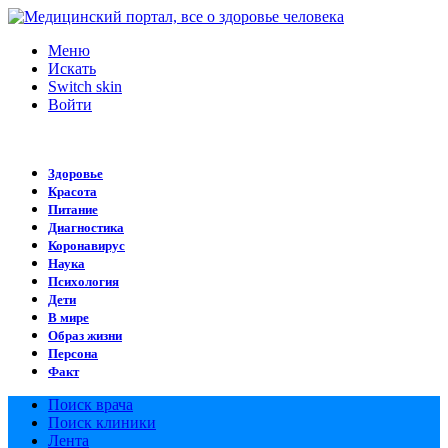
Меню
Искать
Switch skin
Войти
Здоровье
Красота
Питание
Диагностика
Коронавирус
Наука
Психология
Дети
В мире
Образ жизни
Персона
Факт
Поиск врача
Поиск клиники
Лента