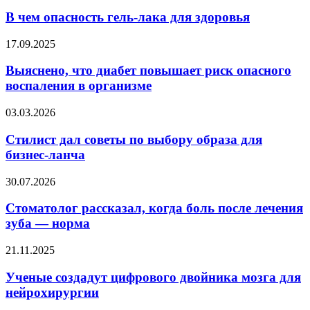
чем
опасность
В чем опасность гель-лака для здоровья
гель-
лака
Выяснено,
17.09.2025
для
что
здоровья
диабет
Выяснено, что диабет повышает риск опасного
повышает
воспаления в организме
риск
опасного
Стилист
03.03.2026
воспаления
дал
в
советы
Стилист дал советы по выбору образа для
организме
по
бизнес-ланча
выбору
образа
Стоматолог
30.07.2026
для
рассказал,
бизнес-
когда
Стоматолог рассказал, когда боль после лечения
ланча
боль
зуба — норма
после
лечения
Ученые
21.11.2025
зуба
создадут
—
цифрового
Ученые создадут цифрового двойника мозга для
норма
двойника
нейрохирургии
мозга