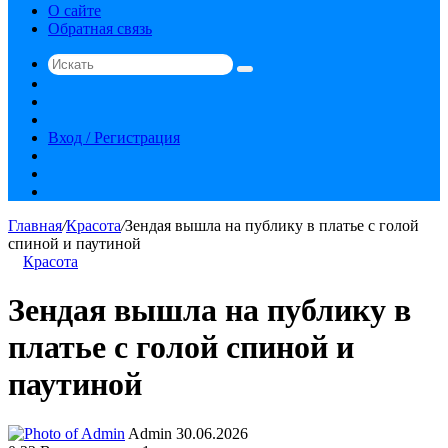
О сайте
Обратная связь
Искать
Switch
skin
Sidebar
Случайная
статья
Вход / Регистрация
RSS
vk.com
YouTube
Главная
/
Красота
/
Зендая вышла на публику в платье с голой
спиной и паутиной
Красота
Зендая вышла на публику в
платье с голой спиной и
паутиной
Send
Admin
30.06.2026