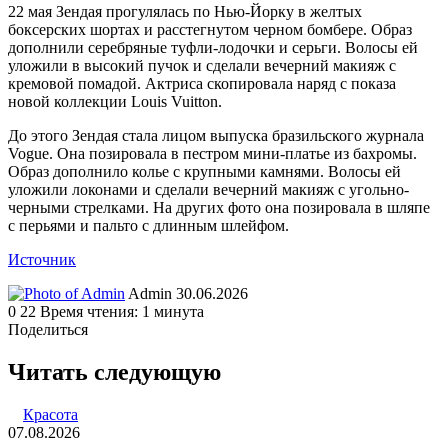
22 мая Зендая прогулялась по Нью-Йорку в желтых
боксерских шортах и расстегнутом черном бомбере. Образ
дополнили серебряные туфли-лодочки и серьги. Волосы ей
уложили в высокий пучок и сделали вечерний макияж с
кремовой помадой. Актриса скопировала наряд с показа
новой коллекции Louis Vuitton.
До этого Зендая стала лицом выпуска бразильского журнала
Vogue. Она позировала в пестром мини-платье из бахромы.
Образ дополнило колье с крупными камнями. Волосы ей
уложили локонами и сделали вечерний макияж с угольно-
черными стрелками. На других фото она позировала в шляпе
с перьями и пальто с длинным шлейфом.
Источник
Send
Admin
30.06.2026
an
0
22
Время чтения: 1 минута
email
Поделиться
Facebook
Twitter
LinkedIn
Tumblr
Reddit
Вконтакте
Одноклассники
Skype
WhatsApp
Telegram
Viber
Line
Поделиться
Печатать
через
Читать следующую
электронную
почту
Красота
07.08.2026