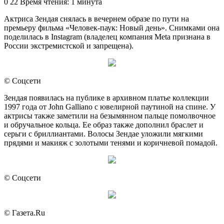
an
0
22
Время чтения: 1 минута
email
Актриса Зендая снялась в вечернем образе по пути на
премьеру фильма «Человек-паук: Новый день». Снимками она
поделилась в Instagram (владелец компания Meta признана в
России экстремистской и запрещена).
© Соцсети
Зендая появилась на публике в архивном платье коллекции
1997 года от John Galliano с ювелирной паутиной на спине. У
актрисы также заметили на безымянном пальце помолвочное
и обручальное кольца. Ее образ также дополнил браслет и
серьги с бриллиантами. Волосы Зендае уложили мягкими
прядями и макияж с золотыми тенями и коричневой помадой.
© Соцсети
© Газета.Ru