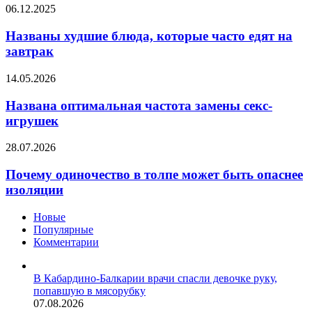
для
Названы
06.12.2025
нейрохирургии
худшие
блюда,
Названы худшие блюда, которые часто едят на
которые
завтрак
часто
едят
Названа
14.05.2026
на
оптимальная
завтрак
частота
Названа оптимальная частота замены секс-
замены
игрушек
секс-
игрушек
Почему
28.07.2026
одиночество
в
Почему одиночество в толпе может быть опаснее
толпе
изоляции
может
быть
Новые
опаснее
Популярные
изоляции
Комментарии
В Кабардино-Балкарии врачи спасли девочке руку,
попавшую в мясорубку
07.08.2026