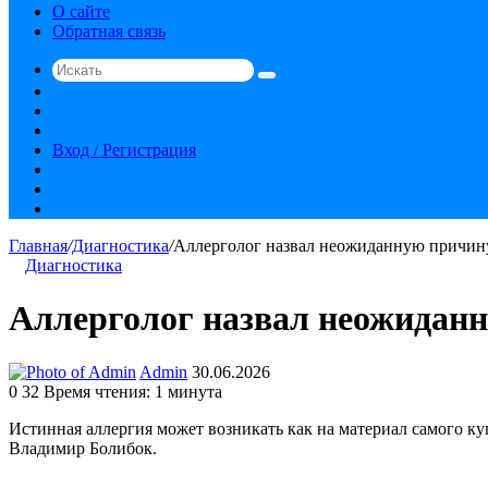
О сайте
Обратная связь
Искать
Switch
skin
Sidebar
Случайная
статья
Вход / Регистрация
RSS
vk.com
YouTube
Главная
/
Диагностика
/
Аллерголог назвал неожиданную причин
Диагностика
Аллерголог назвал неожидан
Send
Admin
30.06.2026
an
0
32
Время чтения: 1 минута
email
Истинная аллергия может возникать как на материал самого ку
Владимир Болибок.