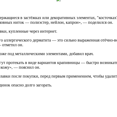
держащиеся в застёжках или декоративных элементах, "косточка
 шовных ниток — полиэстер, нейлон, капрон», — поделился он.
вки, купленные через интернет.
ного аллергического дерматита — это сильно выраженная отёчно
 отметил он.
коже под металлическими элементами, добавил врач.
т протекать в виде вариантов крапивницы — быстро возникать и
 кожу», — пояснил он.
плавки после покупки, перед первым применением, чтобы удали
динок опасно долго загорать.