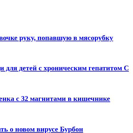
вочке руку, попавшую в мясорубку
 для детей с хроническим гепатитом С
енка с 32 магнитами в кишечнике
ть о новом вирусе Бурбон