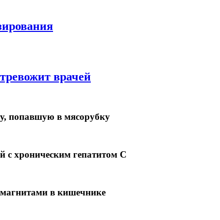
езирования
 тревожит врачей
у, попавшую в мясорубку
й с хроническим гепатитом С
 магнитами в кишечнике