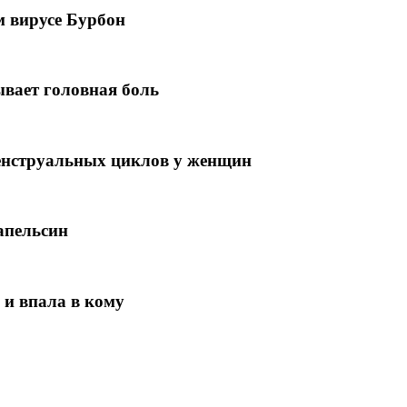
м вирусе Бурбон
ывает головная боль
енструальных циклов у женщин
апельсин
 и впала в кому