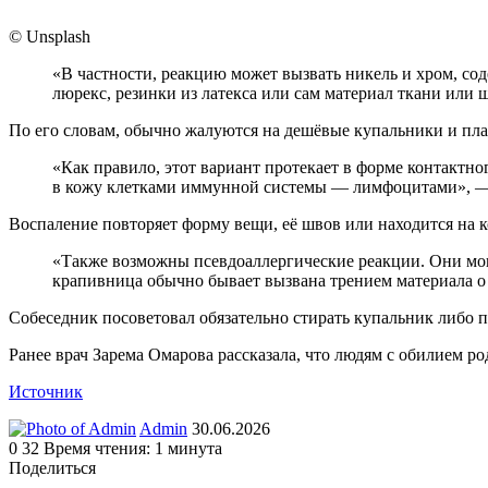
© Unsplash
«В частности, реакцию может вызвать никель и хром, со
люрекс, резинки из латекса или сам материал ткани или
По его словам, обычно жалуются на дешёвые купальники и пла
«Как правило, этот вариант протекает в форме контакт
в кожу клетками иммунной системы — лимфоцитами», —
Воспаление повторяет форму вещи, её швов или находится на 
«Также возможны псевдоаллергические реакции. Они могу
крапивница обычно бывает вызвана трением материала о
Собеседник посоветовал обязательно стирать купальник либо 
Ранее врач Зарема Омарова рассказала, что людям с обилием ро
Источник
Send
Admin
30.06.2026
an
0
32
Время чтения: 1 минута
email
Поделиться
Facebook
Twitter
LinkedIn
Tumblr
Reddit
Вконтакте
Одноклассники
Skype
WhatsApp
Telegram
Viber
Line
Поделиться
Печатать