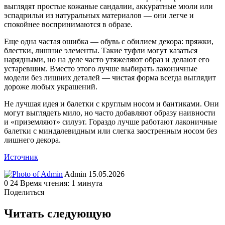
выглядят простые кожаные сандалии, аккуратные мюли или
эспадрильи из натуральных материалов — они легче и
спокойнее воспринимаются в образе.
Еще одна частая ошибка — обувь с обилием декора: пряжки,
блестки, лишние элементы. Такие туфли могут казаться
нарядными, но на деле часто утяжеляют образ и делают его
устаревшим. Вместо этого лучше выбирать лаконичные
модели без лишних деталей — чистая форма всегда выглядит
дороже любых украшений.
Не лучшая идея и балетки с круглым носом и бантиками. Они
могут выглядеть мило, но часто добавляют образу наивности
и «приземляют» силуэт. Гораздо лучше работают лаконичные
балетки с миндалевидным или слегка заостренным носом без
лишнего декора.
Источник
Send
Admin
15.05.2026
an
0
24
Время чтения: 1 минута
email
Поделиться
Facebook
Twitter
LinkedIn
Tumblr
Reddit
Вконтакте
Одноклассники
Skype
WhatsApp
Telegram
Viber
Line
Поделиться
Печатать
через
Читать следующую
электронную