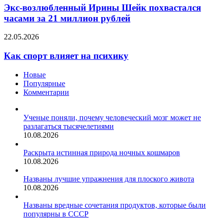
Ирины
Экс-возлюбленный Ирины Шейк похвастался
Шейк
часами за 21 миллион рублей
похвастался
часами
Как
22.05.2026
за
спорт
21
влияет
Как спорт влияет на психику
миллион
на
рублей
психику
Новые
Популярные
Комментарии
Ученые поняли, почему человеческий мозг может не
разлагаться тысячелетиями
10.08.2026
Раскрыта истинная природа ночных кошмаров
10.08.2026
Названы лучшие упражнения для плоского живота
10.08.2026
Названы вредные сочетания продуктов, которые были
популярны в СССР