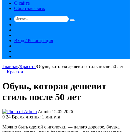
О сайте
Обратная связь
Искать
Switch
skin
Sidebar
Случайная
статья
Вход / Регистрация
RSS
vk.com
YouTube
Главная
/
Красота
/
Обувь, которая дешевит стиль после 50 лет
Красота
Обувь, которая дешевит
стиль после 50 лет
Send
Admin
15.05.2026
an
0
24
Время чтения: 1 минута
email
Можно быть одетой с иголочки — пальто дорогое, блузка