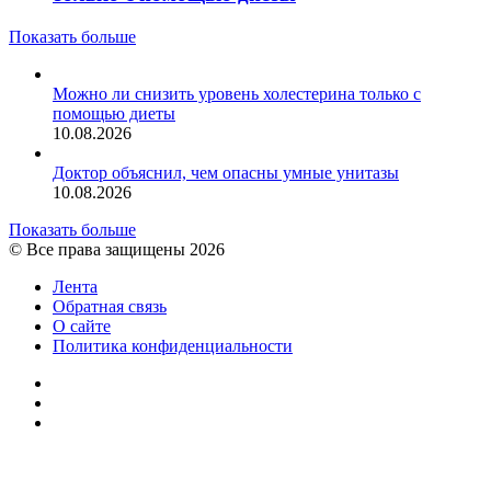
Показать больше
Можно ли снизить уровень холестерина только с
помощью диеты
10.08.2026
Доктор объяснил, чем опасны умные унитазы
10.08.2026
Показать больше
© Все права защищены 2026
Лента
Обратная связь
О сайте
Политика конфиденциальности
YouTube
vk.com
RSS
Facebook
Twitter
WhatsApp
Telegram
Кнопка
«Наверх»