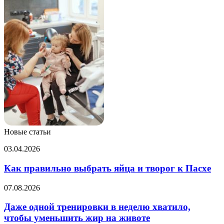
Новые статьи
Как
03.04.2026
правильно
выбрать
Как правильно выбрать яйца и творог к Пасхе
яйца
и
Даже
07.08.2026
творог
одной
к
тренировки
Даже одной тренировки в неделю хватило,
Пасхе
в
чтобы уменьшить жир на животе
неделю