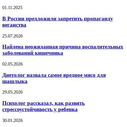
хватило,
В
01.11.2025
чтобы
России
уменьшить
предложили
В России предложили запретить пропаганду
жир
запретить
веганства
на
пропаганду
животе
веганства
Найдена
25.07.2026
неожиданная
причина
Найдена неожиданная причина воспалительных
воспалительных
заболеваний кишечника
заболеваний
кишечника
Диетолог
02.05.2026
назвала
самое
Диетолог назвала самое вредное мясо для
вредное
шашлыка
мясо
для
Психолог
29.05.2026
шашлыка
рассказал,
как
Психолог рассказал, как развить
развить
стрессоустойчивость у ребенка
стрессоустойчивость
у
Экс-
30.01.2026
ребенка
возлюбленный