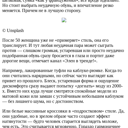
шелковая, сумка «как у француженки», все вроде идеально.
Но стоит выбрать неудачную обувь, и впечатление резко
меняется. Причем не в лучшую сторону.
© Unsplash
После 50 женщина уже не «примеряет» стиль, она его
транслирует. И тут любая неудачная пара может сыграть
против — слишком громкая, устаревшая или просто неудачно
подобранная обувь сразу бросается в глаза и портит даже
дорогие вещи, отмечает канал «Элен в тренде!».
Например, лакированные туфли на каблуке-рюмке. Когда-то
они считались нарядными, но сейчас часто выглядят как
привет из прошлого. Блеск, устаревшая форма и ощущение
дискомфорта сразу выдают попытку «догнать» моду из 2000-
х. Вместо них куда лучше смотрятся спокойные модели из
матовой кожи или замши с устойчивым небольшим каблуком
— без лишнего шума, но с достоинством.
Или белые массивные кроссовки в «подростковом» стиле. Да,
они удобные, но в зрелом образе часто создают эффект
натянутости — будто человек старается выглядеть моложе,
чем есть. Это считывается мгновенно. Гораздо гармоничнее