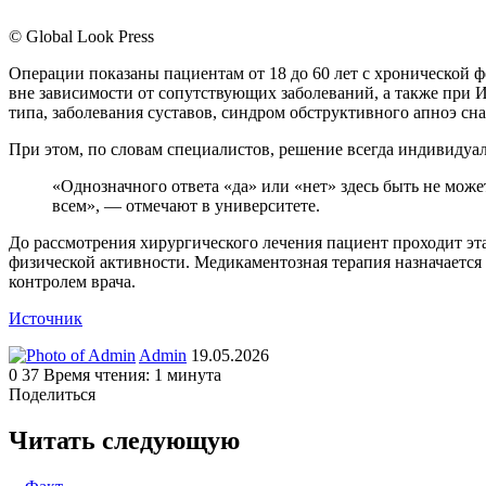
© Global Look Press
Операции показаны пациентам от 18 до 60 лет с хронической 
вне зависимости от сопутствующих заболеваний, а также при 
типа, заболевания суставов, синдром обструктивного апноэ сна
При этом, по словам специалистов, решение всегда индивидуа
«Однозначного ответа «да» или «нет» здесь быть не може
всем», — отмечают в университете.
До рассмотрения хирургического лечения пациент проходит э
физической активности. Медикаментозная терапия назначается
контролем врача.
Источник
Send
Admin
19.05.2026
an
0
37
Время чтения: 1 минута
email
Поделиться
Facebook
Twitter
LinkedIn
Tumblr
Reddit
Вконтакте
Одноклассники
Skype
WhatsApp
Telegram
Viber
Line
Поделиться
Печатать
через
Читать следующую
электронную
почту