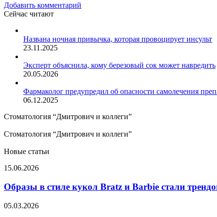
Добавить комментарий
Сейчас читают
Закрыть
Названа ночная привычка, которая провоцирует инсульт
23.11.2025
Эксперт объяснила, кому березовый сок может навредить
20.05.2026
Фармаколог предупредил об опасности самолечения преп
06.12.2025
Стоматология “Дмитрович и коллеги”
Стоматология “Дмитрович и коллеги”
Новые статьи
Образы
15.06.2026
в
стиле
Образы в стиле кукол Bratz и Barbie стали тренд
кукол
Bratz
В
05.03.2026
и
регионе