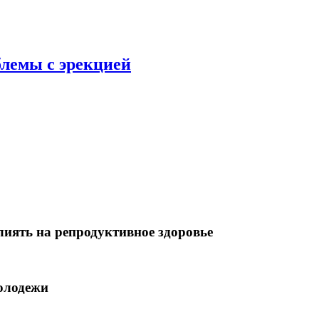
блемы с эрекцией
лиять на репродуктивное здоровье
олодежи