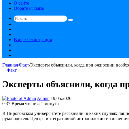
О сайте
Обратная связь
Искать
Switch
skin
Sidebar
Случайная
статья
Вход / Регистрация
RSS
vk.com
YouTube
Главная
/
Факт
/
Эксперты объяснили, когда при ожирении необх
Факт
Эксперты объяснили, когда п
Send
Admin
19.05.2026
an
0
37
Время чтения: 1 минута
email
В Пироговском университете рассказали, в каких случаях пац
руководитель Центра интегративной антропологии и гигиенич