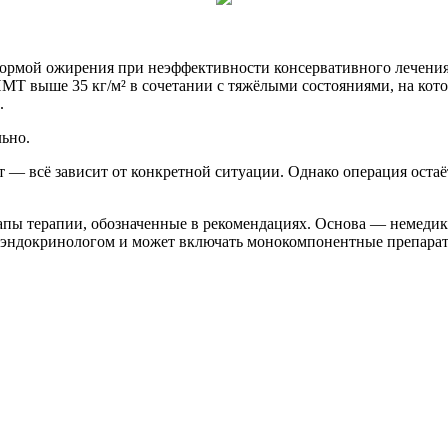
формой ожирения при неэффективности консервативного лечения
ИМТ выше 35 кг/м² в сочетании с тяжёлыми состояниями, на кото
.
льно.
т — всё зависит от конкретной ситуации. Однако операция остаё
тапы терапии, обозначенные в рекомендациях. Основа — немеди
 эндокринологом и может включать монокомпонентные препараты